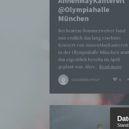
AnnenMayKantereit
@Olympiahalle
München
Bei bestem Sommerwetter fand
nun endlich das lang ersehnte
Konzert von AnnenMayKantereit
in der Olympiahalle München statt
das eigentlich bereits im April
geplant war. Aber…
Read more
CASSANDRA WOLF
0
Dat
Stand