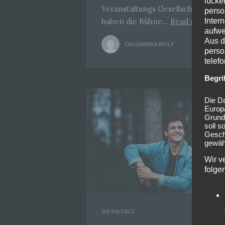
lücke
Veranstaltungs Gesellschaft und
perso
haben die Bühne…
Read more
Inter
aufwe
Aus d
CASSANDRA WOLF
0
perso
telef
Begri
Die Da
Europ
Grund
soll s
Geschä
gewähr
Wir v
folge
04/04/2023