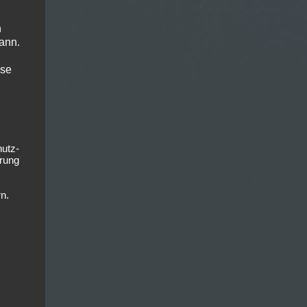
n
ann.
ise
hutz-
rung
n.