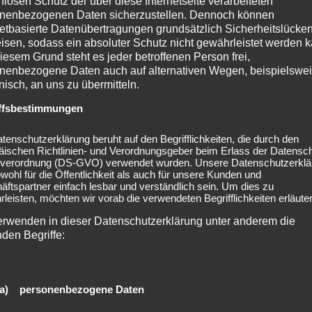
nlosen Schutz der über diese Internetseite verarbeiteten
Erlangen
nenbezogenen Daten sicherzustellen. Dennoch können
netbasierte Datenübertragungen grundsätzlich Sicherheitslücke
isen, sodass ein absoluter Schutz nicht gewährleistet werden k
Im vergangenen Jahr konnte das
iesem Grund steht es jeder betroffenen Person frei,
Open Air auf der Kulturinsel
nenbezogene Daten auch auf alternativen Wegen, beispielswe
Wöhrmühle zum ersten Mal in
onisch, an uns zu übermitteln.
voller Größe stattfinden. Wie von
ffsbestimmungen
den Veranstaltern eigentlich
bereits für…
Read more
tenschutzerklärung beruht auf den Begrifflichkeiten, die durch den
äischen Richtlinien- und Verordnungsgeber beim Erlass der Datensc
verordnung (DS-GVO) verwendet wurden. Unsere Datenschutzerklä
CASSANDRA WOLF
0
owohl für die Öffentlichkeit als auch für unsere Kunden und
ftspartner einfach lesbar und verständlich sein. Um dies zu
leisten, möchten wir vorab die verwendeten Begrifflichkeiten erläuter
erwenden in dieser Datenschutzerklärung unter anderem die
nden Begriffe:
a) personenbezogene Daten