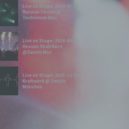
Live on Stage: 2026-05-21
Russian Circles @
Technikum Muc
Live on Stage: 2026-03-21
Heaven Shall Burn
@Zenith Muc
Live on Stage: 2025-12-20
Kraftwerk @ Zenith
München