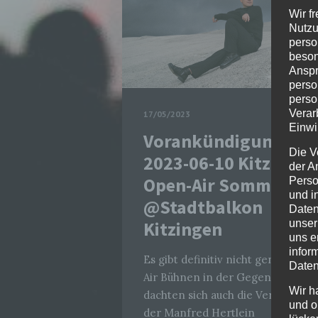
Wir f
Nutzu
perso
beson
Anspr
perso
perso
Verar
17/05/2023
Einwi
Vorankündigung:
Die V
2023-06-10 Kitzinger
der A
Open-Air Sommer
Perso
und i
@Stadtbalkon
Daten
Kitzingen
unser
uns e
infor
Es gibt definitiv nicht genug Open
Daten
Air Bühnen in der Gegend! Das
Wir h
dachten sich auch die Veranstalte
und o
der Manfred Hertlein