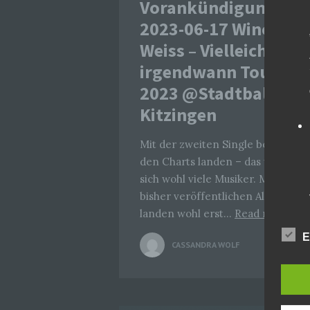
Vorankündigung:
2023-06-17 Wincent
Weiss – Vielleicht
irgendwann Tour
2023 @Stadtbalkon
Kitzingen
Mit der zweiten Single bereits in
den Charts landen – das wünsche
sich wohl viele Musiker. Mit allen
bisher veröffentlichen Alben dort
landen wohl erst…
Read more
E
CASSANDRA WOLF
0