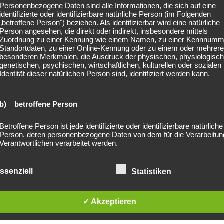
Personenbezogene Daten sind alle Informationen, die sich auf eine
identifizierte oder identifizierbare natürliche Person (im Folgenden
„betroffene Person") beziehen. Als identifizierbar wird eine natürliche
Person angesehen, die direkt oder indirekt, insbesondere mittels
Zuordnung zu einer Kennung wie einem Namen, zu einer Kennnumm
Standortdaten, zu einer Online-Kennung oder zu einem oder mehrer
besonderen Merkmalen, die Ausdruck der physischen, physiologisch
04/04/2023
genetischen, psychischen, wirtschaftlichen, kulturellen oder sozialen
Identität dieser natürlichen Person sind, identifiziert werden kann.
Vorankündigung:
2023-08-11 Apache
b) betroffene Person
207 – Open Air Tour
n
2023 @Residenzplatz
Betroffene Person ist jede identifizierte oder identifizierbare natürliche
Person, deren personenbezogene Daten von dem für die Verarbeitun
Würzburg
Verantwortlichen verarbeitet werden.
Es wird erst seine zweite Tournee
ssenziell
Statistiken
c) Verarbeitung
sein, dennoch sind bereits die
meisten Städte ausverkauft.
Verarbeitung ist jeder mit oder ohne Hilfe automatisierter Verfahren
✓ Akzeptieren
Weitere werden wohl folgen. Die
ausgeführte Vorgang oder jede solche Vorgangsreihe im Zusammen
mit personenbezogenen Daten wie das Erheben, das Erfassen, die
Rede ist von Apache 207. Der…
Organisation, das Ordnen, die Speicherung, die Anpassung oder