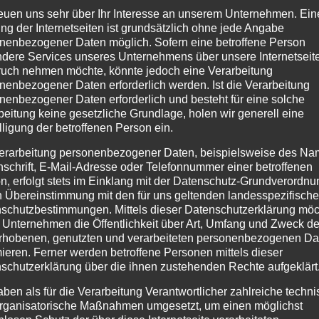
geboten, was Open Air Konzerte
reuen uns sehr über Ihr Interesse an unserem Unternehmen. Ein
und Festivals angeht.So auch im
ng der Internetseiten ist grundsätzlich ohne jede Angabe
nenbezogener Daten möglich. Sofern eine betroffene Person
Raum Würzburg. Bereits zum
dere Services unseres Unternehmens über unsere Internetseite
vierten Mal findet in diesem Jahr…
uch nehmen möchte, könnte jedoch eine Verarbeitung
Read more
nenbezogener Daten erforderlich werden. Ist die Verarbeitung
nenbezogener Daten erforderlich und besteht für eine solche
CASSANDRA WOLF
0
beitung keine gesetzliche Grundlage, holen wir generell eine
lligung der betroffenen Person ein.
erarbeitung personenbezogener Daten, beispielsweise des Na
nschrift, E-Mail-Adresse oder Telefonnummer einer betroffenen
n, erfolgt stets im Einklang mit der Datenschutz-Grundverordnu
n Übereinstimmung mit den für uns geltenden landesspezifisch
29/04/2023
schutzbestimmungen. Mittels dieser Datenschutzerklärung mö
Vorankündigung:
 Unternehmen die Öffentlichkeit über Art, Umfang und Zweck de
rhobenen, genutzten und verarbeiteten personenbezogenen Da
2023-07-13
mieren. Ferner werden betroffene Personen mittels dieser
-
Kulturinsel
schutzerklärung über die ihnen zustehenden Rechte aufgeklärt
Wöhrmühle
aben als für die Verarbeitung Verantwortlicher zahlreiche techn
r
rganisatorische Maßnahmen umgesetzt, um einen möglichst
@Wöhrmühle