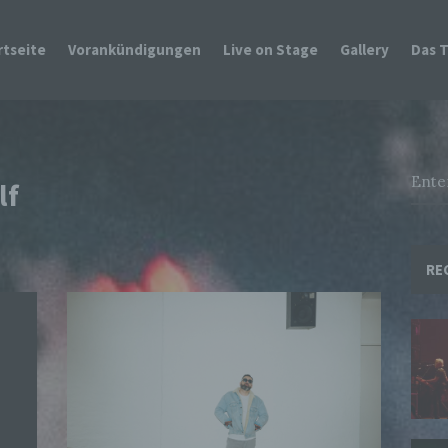
rtseite
Vorankündigungen
Live on Stage
Gallery
Das 
lf
RE