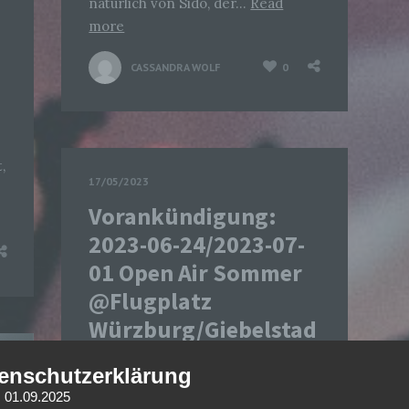
natürlich von Sido, der…
Read
more
CASSANDRA WOLF
0
,
17/05/2023
Vorankündigung:
2023-06-24/2023-07-
01 Open Air Sommer
@Flugplatz
Würzburg/Giebelstad
t
enschutzerklärung
Im Sommer ist bekanntlich einiges
: 01.09.2025