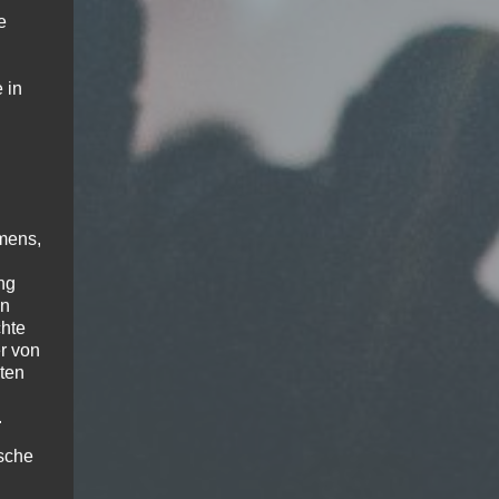
e
 in
mens,
ng
en
chte
r von
ten
.
ische