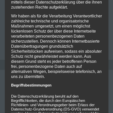
mittels dieser Datenschutzerklärung über die ihnen
KW9
zustehenden Rechte aufgeklärt.
Wir haben als für die Verarbeitung Verantwortlicher
Querbeet durch die neuen Singles & Videos
zahlreiche technische und organisatorische
Powerwolf – „No Prayer At Midnight“ An der
Maßnahmen umgesetzt, um einen möglichst
erfolgreichsten deutschen Band im modernen Heavy
lückenlosen Schutz der über diese Internetseite
Metal führt kein Weg…
Read more
verarbeiteten personenbezogenen Daten
sicherzustellen. Dennoch können Internetbasierte
Datenübertragungen grundsätzlich
PATRICK LICHTENBERGER
0
Sicherheitslücken aufweisen, sodass ein absoluter
Schutz nicht gewährleistet werden kann. Aus
diesem Grund steht es jeder betroffenen Person
frei, personenbezogene Daten auch auf
alternativen Wegen, beispielsweise telefonisch, an
uns zu übermitteln.
Begriffsbestimmungen
Die Datenschutzerklärung beruht auf den
Begrifflichkeiten, die durch den Europäischen
Richtlinien- und Verordnungsgeber beim Erlass der
Datenschutz-Grundverordnung (DS-GVO) verwendet