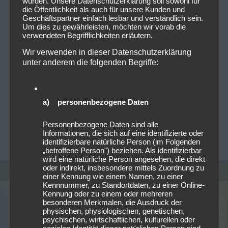
wurden. Unsere Datenschutzerklärung soll sowohl für
die Öffentlichkeit als auch für unsere Kunden und
Geschäftspartner einfach lesbar und verständlich sein.
Um dies zu gewährleisten, möchten wir vorab die
25/02/2023
verwendeten Begrifflichkeiten erläutern.
Neue Singles – Februar 2023 KW8
Wir verwenden in dieser Datenschutzerklärung
unter anderem die folgenden Begriffe:
Querbeet durch die neuen Singles & Videos Curse of
Cain – „Embrace Your Darkness“ Nachdem sie
kürzlich die Veröffentlichung ihres selbstbetitelten
a) personenbezogene Daten
Debütalbums angekündigt haben, haben…
Read more
Personenbezogene Daten sind alle
Informationen, die sich auf eine identifizierte oder
PATRICK LICHTENBERGER
0
identifizierbare natürliche Person (im Folgenden
„betroffene Person") beziehen. Als identifizierbar
wird eine natürliche Person angesehen, die direkt
oder indirekt, insbesondere mittels Zuordnung zu
einer Kennung wie einem Namen, zu einer
Kennnummer, zu Standortdaten, zu einer Online-
Kennung oder zu einem oder mehreren
besonderen Merkmalen, die Ausdruck der
physischen, physiologischen, genetischen,
psychischen, wirtschaftlichen, kulturellen oder