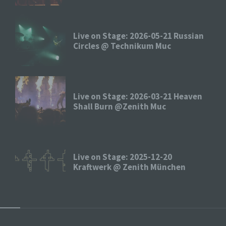
Aufenthaltsort oder Ortswechsel dieser
natürlichen Person zu analysieren oder
vorherzusagen.
Live on Stage: 2026-05-21 Russian
Circles @ Technikum Muc
f) Pseudonymisierung
Pseudonymisierung ist die Verarbeitung
personenbezogener Daten in einer Weise, auf
welche die personenbezogenen Daten ohne
Live on Stage: 2026-03-21 Heaven
Hinzuziehung zusätzlicher Informationen nicht
mehr einer spezifischen betroffenen Person
Shall Burn @Zenith Muc
zugeordnet werden können, sofern diese
zusätzlichen Informationen gesondert aufbewahrt
werden und technischen und organisatorischen
Maßnahmen unterliegen, die gewährleisten, dass
die personenbezogenen Daten nicht einer
Live on Stage: 2025-12-20
identifizierten oder identifizierbaren natürlichen
Person zugewiesen werden.
Kraftwerk @ Zenith München
g) Verantwortlicher oder für die
Verarbeitung Verantwortlicher