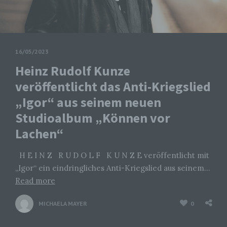
16/05/2023
Heinz Rudolf Kunze
veröffentlicht das Anti-Kriegslied
„Igor“ aus seinem neuen
Studioalbum „Können vor
Lachen“
H E I N Z R U D O L F K U N Z E veröffentlicht mit
„Igor“ ein eindringliches Anti-Kriegslied aus seinem…
Read more
MICHAELA MAYER
0