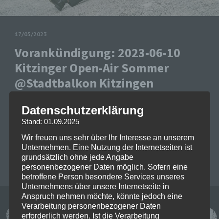
17/05/2023
Vorankündigung: 2023-06-10
Kitzinger Open-Air Sommer
@Stadtbalkon Kitzingen
Es gibt definitiv nicht genug Open-Air Bühnen in der
Datenschutzerklärung
Gegend! Das dachten sich auch die Veranstalter der
Stand: 01.09.2025
Manfred Hertlein Veranstaltungs Gesellschaft und
Wir freuen uns sehr über Ihr Interesse an unserem
haben die Bühne…
Read more
Unternehmen. Eine Nutzung der Internetseiten ist
grundsätzlich ohne jede Angabe
CASSANDRA WOLF
0
personenbezogener Daten möglich. Sofern eine
betroffene Person besondere Services unseres
Unternehmens über unsere Internetseite in
Anspruch nehmen möchte, könnte jedoch eine
Verarbeitung personenbezogener Daten
erforderlich werden. Ist die Verarbeitung