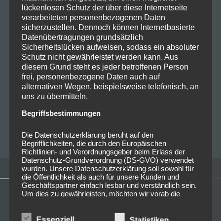
17/05/2023
lückenlosen Schutz der über diese Internetseite
verarbeiteten personenbezogenen Daten
Neurotox Studio- und Live
sicherzustellen. Dennoch können Internetbasierte
Doppel CD „Echt“ erscheint am
Datenübertragungen grundsätzlich
Sicherheitslücken aufweisen, sodass ein absoluter
18.08. bei Metalville Records
Schutz nicht gewährleistet werden kann. Aus
diesem Grund steht es jeder betroffenen Person
10 Jahre „Neurotox“ – das bedeutet zehn Jahre
frei, personenbezogene Daten auch auf
alternativen Wegen, beispielsweise telefonisch, an
feinster Punkrock! Die Band feiert dieses Jubiläum
uns zu übermitteln.
mit ihrem sechsten Album „Echt“, welches als Doppel-
CD, bestehend aus…
Read more
Begriffsbestimmungen
Die Datenschutzerklärung beruht auf den
MICHAELA MAYER
0
Begrifflichkeiten, die durch den Europäischen
Richtlinien- und Verordnungsgeber beim Erlass der
Datenschutz-Grundverordnung (DS-GVO) verwendet
wurden. Unsere Datenschutzerklärung soll sowohl für
die Öffentlichkeit als auch für unsere Kunden und
Geschäftspartner einfach lesbar und verständlich sein.
Um dies zu gewährleisten, möchten wir vorab die
verwendeten Begrifflichkeiten erläutern.
Wir verwenden in dieser Datenschutzerklärung
Essenziell
Statistiken