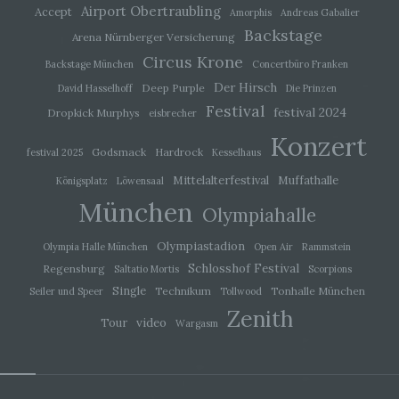
Airport Obertraubling
Accept
Amorphis
Andreas Gabalier
Einschränkung der Verarbeitung ist die
Backstage
Arena Nürnberger Versicherung
Markierung gespeicherter personenbezogener
Daten mit dem Ziel, ihre künftige Verarbeitung
Circus Krone
Backstage München
Concertbüro Franken
einzuschränken.
Der Hirsch
Deep Purple
David Hasselhoff
Die Prinzen
Festival
festival 2024
Dropkick Murphys
eisbrecher
e) Profiling
Konzert
Godsmack
Hardrock
festival 2025
Kesselhaus
Profiling ist jede Art der automatisierten
Mittelalterfestival
Muffathalle
Verarbeitung personenbezogener Daten, die
Königsplatz
Löwensaal
darin besteht, dass diese personenbezogenen
München
Olympiahalle
Daten verwendet werden, um bestimmte
persönliche Aspekte, die sich auf eine natürliche
Person beziehen, zu bewerten, insbesondere,
Olympiastadion
Olympia Halle München
Open Air
Rammstein
um Aspekte bezüglich Arbeitsleistung,
Schlosshof Festival
Regensburg
Saltatio Mortis
Scorpions
wirtschaftlicher Lage, Gesundheit, persönlicher
Vorlieben, Interessen, Zuverlässigkeit, Verhalten,
Single
Technikum
Tonhalle München
Seiler und Speer
Tollwood
Aufenthaltsort oder Ortswechsel dieser
Zenith
natürlichen Person zu analysieren oder
video
Tour
Wargasm
vorherzusagen.
f) Pseudonymisierung