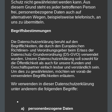
Schutz nicht gewährleistet werden kann. Aus
Union oder in anderen Vertragsstaaten des
diesem Grund steht es jeder betroffenen Person
Abkommens über den Europäischen Wirtschaftsraum
frei, personenbezogene Daten auch auf
alternativen Wegen, beispielsweise telefonisch, an
zuvor gekürzt. Nur in Ausnahmefällen wird die volle
uns zu übermitteln.
IP-Adresse an einen Server von Google in den USA
übertragen und dort gekürzt. Im Auftrag des
Begriffsbestimmungen
Betreibers dieser Website wird Google diese
Die Datenschutzerklärung beruht auf den
Informationen benutzen, um Ihre Nutzung der
Begrifflichkeiten, die durch den Europäischen
Website auszuwerten, um Reports über die
Richtlinien- und Verordnungsgeber beim Erlass der
Datenschutz-Grundverordnung (DS-GVO) verwendet
Websiteaktivitäten zusammenzustellen und um
wurden. Unsere Datenschutzerklärung soll sowohl für
weitere mit der Websitenutzung und der
die Öffentlichkeit als auch für unsere Kunden und
Geschäftspartner einfach lesbar und verständlich sein.
Internetnutzung verbundene Dienstleistungen
Um dies zu gewährleisten, möchten wir vorab die
gegenüber dem Websitebetreiber zu erbringen. Die
verwendeten Begrifflichkeiten erläutern.
im Rahmen von Google Analytics von Ihrem Browser
Wir verwenden in dieser Datenschutzerklärung
übermittelte IP-Adresse wird nicht mit anderen
unter anderem die folgenden Begriffe:
Daten von Google zusammengeführt. Sie können die
Speicherung der Cookies durch eine entsprechende
Einstellung Ihrer Browser-Software verhindern; wir
a) personenbezogene Daten
weisen Sie jedoch darauf hin, dass Sie in diesem Fall