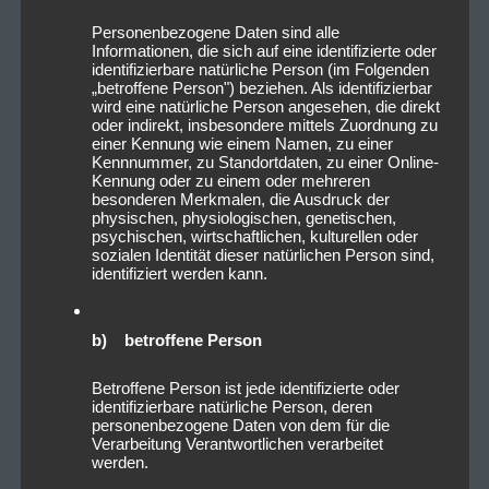
gegebenenfalls nicht sämtliche Funktionen dieser
Personenbezogene Daten sind alle
Informationen, die sich auf eine identifizierte oder
Website vollumfänglich werden nutzen können. Sie
identifizierbare natürliche Person (im Folgenden
können darüber hinaus die Erfassung der durch das
„betroffene Person") beziehen. Als identifizierbar
Cookie erzeugten und auf Ihre Nutzung der Website
wird eine natürliche Person angesehen, die direkt
oder indirekt, insbesondere mittels Zuordnung zu
bezogenen Daten (inkl. Ihrer IP-Adresse) an Google
einer Kennung wie einem Namen, zu einer
sowie die Verarbeitung dieser Daten durch Google
Kennnummer, zu Standortdaten, zu einer Online-
Kennung oder zu einem oder mehreren
verhindern, indem Sie das unter dem folgenden Link
besonderen Merkmalen, die Ausdruck der
verfügbare Browser-Plugin herunterladen und
physischen, physiologischen, genetischen,
psychischen, wirtschaftlichen, kulturellen oder
installieren:
http://tools.google.com/dlpage/gaoptou
sozialen Identität dieser natürlichen Person sind,
t?hl=de
identifiziert werden kann.
Wie lange wir deine Daten
b) betroffene Person
speichern
Betroffene Person ist jede identifizierte oder
Wenn du einen Kommentar schreibst, wird dieser
identifizierbare natürliche Person, deren
inklusive Metadaten zeitlich unbegrenzt gespeichert.
personenbezogene Daten von dem für die
Verarbeitung Verantwortlichen verarbeitet
Auf diese Art können wir Folgekommentare
werden.
automatisch erkennen und freigeben, anstelle sie in