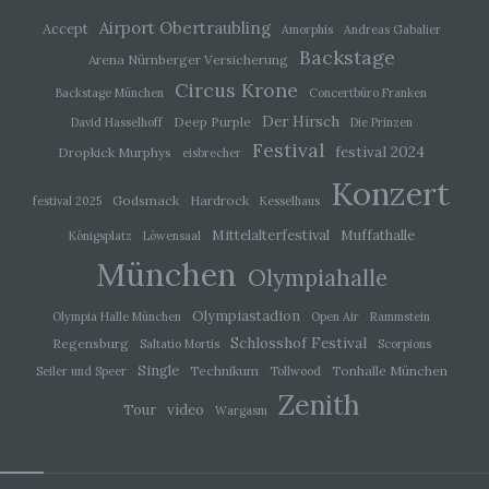
j) Dritter
Airport Obertraubling
Accept
Amorphis
Andreas Gabalier
Backstage
Arena Nürnberger Versicherung
Dritter ist eine natürliche oder juristische Person,
Behörde, Einrichtung oder andere Stelle außer
Circus Krone
Backstage München
Concertbüro Franken
der betroffenen Person, dem Verantwortlichen,
Der Hirsch
dem Auftragsverarbeiter und den Personen, die
Deep Purple
David Hasselhoff
Die Prinzen
unter der unmittelbaren Verantwortung des
Festival
festival 2024
Dropkick Murphys
eisbrecher
Verantwortlichen oder des Auftragsverarbeiters
befugt sind, die personenbezogenen Daten zu
Konzert
verarbeiten.
Godsmack
Hardrock
festival 2025
Kesselhaus
Mittelalterfestival
Muffathalle
Königsplatz
Löwensaal
k) Einwilligung
München
Olympiahalle
Einwilligung ist jede von der betroffenen Person
Olympiastadion
Olympia Halle München
Open Air
Rammstein
freiwillig für den bestimmten Fall in informierter
Schlosshof Festival
Regensburg
Saltatio Mortis
Scorpions
Weise und unmissverständlich abgegebene
Willensbekundung in Form einer Erklärung oder
Single
Technikum
Tonhalle München
Seiler und Speer
Tollwood
einer sonstigen eindeutigen bestätigenden
Zenith
Handlung, mit der die betroffene Person zu
video
Tour
Wargasm
verstehen gibt, dass sie mit der Verarbeitung der
sie betreffenden personenbezogenen Daten
einverstanden ist.