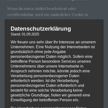
Wenn du einen Artikel bearbeitest oder
veröffentlichst, wird ein zusätzlicher Cookie in
deinem Browser gespeichert. Dieser Cookie enthält
keine personenbezogenen Daten und verweist nur
Datenschutzerklärung
auf die Beitrags-ID des Artikels, den du gerade
Stand: 01.09.2025
bearbeitet hast. Der Cookie verfällt nach einem Tag.
Wir freuen uns sehr über Ihr Interesse an unserem
Unternehmen. Eine Nutzung der Internetseiten ist
Eingebettete Inhalte von anderen
grundsätzlich ohne jede Angabe
Websites
personenbezogener Daten möglich. Sofern eine
betroffene Person besondere Services unseres
Beiträge auf dieser Website können eingebettete
Unternehmens über unsere Internetseite in
Inhalte beinhalten (z. B. Videos, Bilder, Beiträge etc.).
Anspruch nehmen möchte, könnte jedoch eine
Verarbeitung personenbezogener Daten
Eingebettete Inhalte von anderen Websites
erforderlich werden. Ist die Verarbeitung
verhalten sich exakt so, als ob der Besucher die
personenbezogener Daten erforderlich und
andere Website besucht hätte.
besteht für eine solche Verarbeitung keine
gesetzliche Grundlage, holen wir generell eine
Diese Websites können Daten über dich sammeln,
Einwilligung der betroffenen Person ein.
Cookies benutzen, zusätzliche Tracking-Dienste von