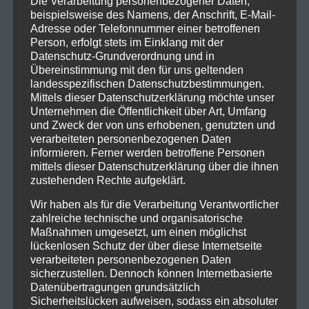
Die Verarbeitung personenbezogener Daten,
Dritten einbetten und deine Interaktion mit diesem
beispielsweise des Namens, der Anschrift, E-Mail-
eingebetteten Inhalt aufzeichnen, inklusive deiner
Adresse oder Telefonnummer einer betroffenen
Interaktion mit dem eingebetteten Inhalt, falls du ein
Person, erfolgt stets im Einklang mit der
Datenschutz-Grundverordnung und in
Konto hast und auf dieser Website angemeldet bist.
Übereinstimmung mit den für uns geltenden
landesspezifischen Datenschutzbestimmungen.
Analysedienste
Mittels dieser Datenschutzerklärung möchte unser
Unternehmen die Öffentlichkeit über Art, Umfang
Diese Website benutzt Google Analytics, einen
und Zweck der von uns erhobenen, genutzten und
Webanalysedienst der Google Inc. (Google). Google
verarbeiteten personenbezogenen Daten
Analytics verwendet sog.Cookies, Textdateien, die auf
informieren. Ferner werden betroffene Personen
mittels dieser Datenschutzerklärung über die ihnen
Ihrem Computer gespeichert werden und die eine
zustehenden Rechte aufgeklärt.
Analyse der Benutzung der Website durch Sie
ermöglichen. Die durch den Cookie erzeugten
Wir haben als für die Verarbeitung Verantwortlicher
zahlreiche technische und organisatorische
Informationen über Ihre Benutzung dieser Website
Maßnahmen umgesetzt, um einen möglichst
werden in der Regel an einen Server von Google in
lückenlosen Schutz der über diese Internetseite
den USA übertragen und dort gespeichert. Im Falle
verarbeiteten personenbezogenen Daten
der Aktivierung der IP-Anonymisierung auf dieser
sicherzustellen. Dennoch können Internetbasierte
Datenübertragungen grundsätzlich
Webseite, wird Ihre IP-Adresse von Google jedoch
Sicherheitslücken aufweisen, sodass ein absoluter
innerhalb von Mitgliedstaaten der Europäischen