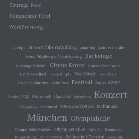
Eintrags-Feed
d) Einschränkung der Verarbeitung
Kommentar-Feed
Einschränkung der Verarbeitung ist die
WordPress.org
Markierung gespeicherter personenbezogener
Daten mit dem Ziel, ihre künftige Verarbeitung
einzuschränken.
Airport Obertraubling
Accept
Amorphis
Andreas Gabalier
Backstage
Arena Nürnberger Versicherung
e) Profiling
Circus Krone
Backstage München
Concertbüro Franken
Profiling ist jede Art der automatisierten
Der Hirsch
Deep Purple
David Hasselhoff
Die Prinzen
Verarbeitung personenbezogener Daten, die
Festival
festival 2024
Dropkick Murphys
eisbrecher
darin besteht, dass diese personenbezogenen
Daten verwendet werden, um bestimmte
Konzert
persönliche Aspekte, die sich auf eine natürliche
Godsmack
Hardrock
festival 2025
Kesselhaus
Person beziehen, zu bewerten, insbesondere,
um Aspekte bezüglich Arbeitsleistung,
Mittelalterfestival
Muffathalle
Königsplatz
Löwensaal
wirtschaftlicher Lage, Gesundheit, persönlicher
München
Vorlieben, Interessen, Zuverlässigkeit, Verhalten,
Olympiahalle
Aufenthaltsort oder Ortswechsel dieser
natürlichen Person zu analysieren oder
Olympiastadion
Olympia Halle München
Open Air
Rammstein
vorherzusagen.
Schlosshof Festival
Regensburg
Saltatio Mortis
Scorpions