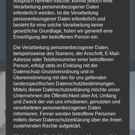
Anspruch nehmen möchte, könnte jedoch eine
Seiler und Speer sind zurück! Letzten Freitag
Verarbeitung personenbezogener Daten
gastierten die beiden Musiker im Zenith München
erforderlich werden. Ist die Verarbeitung
und begeisterten das Publikum mit ihrer
personenbezogener Daten erforderlich und
energiegeladenen Show. Den Auftakt der…
Read
besteht für eine solche Verarbeitung keine
gesetzliche Grundlage, holen wir generell eine
more
Einwilligung der betroffenen Person ein.
CHRISTOPHER FOLLRICH
0
Die Verarbeitung personenbezogener Daten,
beispielsweise des Namens, der Anschrift, E-Mail-
Adresse oder Telefonnummer einer betroffenen
Person, erfolgt stets im Einklang mit der
Datenschutz-Grundverordnung und in
Übereinstimmung mit den für uns geltenden
landesspezifischen Datenschutzbestimmungen.
Mittels dieser Datenschutzerklärung möchte unser
Unternehmen die Öffentlichkeit über Art, Umfang
und Zweck der von uns erhobenen, genutzten und
verarbeiteten personenbezogenen Daten
informieren. Ferner werden betroffene Personen
mittels dieser Datenschutzerklärung über die ihnen
zustehenden Rechte aufgeklärt.