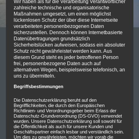
Wir haben als für die Verarbeitung Verantwortlicher
zahlreiche technische und organisatorische
Maßnahmen umgesetzt, um einen möglichst
lückenlosen Schutz der über diese Internetseite
verarbeiteten personenbezogenen Daten
sicherzustellen. Dennoch können Internetbasierte
Datenübertragungen grundsätzlich
23/10/2023
Sicherheitslücken aufweisen, sodass ein absoluter
Vorankündigung: 2023-11-17
Schutz nicht gewährleistet werden kann. Aus
diesem Grund steht es jeder betroffenen Person
Seiler und Speer @Zenith
frei, personenbezogene Daten auch auf
München
alternativen Wegen, beispielsweise telefonisch, an
uns zu übermitteln.
Seiler und Speer, bekannt für ihren
Begriffsbestimmungen
unverwechselbaren Mix aus Pop, Rock und
traditioneller österreichischer Musik, stehen kurz vor
Die Datenschutzerklärung beruht auf den
Begrifflichkeiten, die durch den Europäischen
ihrer nächsten vielversprechenden Tour. Der
Richtlinien- und Verordnungsgeber beim Erlass der
charismatische Sänger…
Read more
Datenschutz-Grundverordnung (DS-GVO) verwendet
wurden. Unsere Datenschutzerklärung soll sowohl für
die Öffentlichkeit als auch für unsere Kunden und
CHRISTOPHER FOLLRICH
0
Geschäftspartner einfach lesbar und verständlich sein.
Um dies zu gewährleisten, möchten wir vorab die