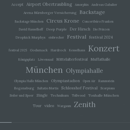
Airport Obertraubling
Accept
werden und technischen und organisatorischen
Amorphis
Andreas Gabalier
Maßnahmen unterliegen, die gewährleisten, dass
Backstage
Arena Nürnberger Versicherung
die personenbezogenen Daten nicht einer
identifizierten oder identifizierbaren natürlichen
Circus Krone
Backstage München
Concertbüro Franken
Person zugewiesen werden.
Der Hirsch
Deep Purple
David Hasselhoff
Die Prinzen
Festival
festival 2024
Dropkick Murphys
eisbrecher
g) Verantwortlicher oder für die
Konzert
Verarbeitung Verantwortlicher
Godsmack
Hardrock
festival 2025
Kesselhaus
Mittelalterfestival
Muffathalle
Verantwortlicher oder für die Verarbeitung
Königsplatz
Löwensaal
Verantwortlicher ist die natürliche oder juristische
München
Olympiahalle
Person, Behörde, Einrichtung oder andere Stelle,
die allein oder gemeinsam mit anderen über die
Zwecke und Mittel der Verarbeitung von
Olympiastadion
Olympia Halle München
Open Air
Rammstein
personenbezogenen Daten entscheidet. Sind die
Schlosshof Festival
Regensburg
Saltatio Mortis
Scorpions
Zwecke und Mittel dieser Verarbeitung durch das
Unionsrecht oder das Recht der Mitgliedstaaten
Single
Technikum
Tonhalle München
Seiler und Speer
Tollwood
vorgegeben, so kann der Verantwortliche
Zenith
beziehungsweise können die bestimmten
video
Tour
Wargasm
Kriterien seiner Benennung nach dem
Unionsrecht oder dem Recht der Mitgliedstaaten
vorgesehen werden.