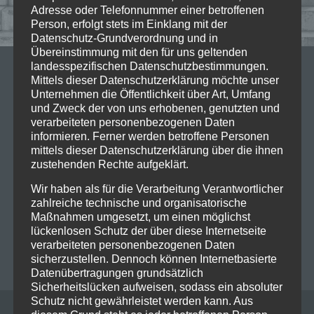
Adresse oder Telefonnummer einer betroffenen
Person, erfolgt stets im Einklang mit der
Datenschutz-Grundverordnung und in
Übereinstimmung mit den für uns geltenden
landesspezifischen Datenschutzbestimmungen.
05/05/2023
Mittels dieser Datenschutzerklärung möchte unser
Vorankündigung: 2023-06-05
Unternehmen die Öffentlichkeit über Art, Umfang
und Zweck der von uns erhobenen, genutzten und
Scorpions @Olympiahalle
verarbeiteten personenbezogenen Daten
informieren. Ferner werden betroffene Personen
München
mittels dieser Datenschutzerklärung über die ihnen
zustehenden Rechte aufgeklärt.
Scorpions sind DIE Hard-Rock-Legenden überhaupt
Wir haben als für die Verarbeitung Verantwortlicher
– und das auch noch aus Deutschland! Ihre Hits sind
zahlreiche technische und organisatorische
absoluter Klassiker, denen sich niemand entziehen
Maßnahmen umgesetzt, um einen möglichst
kann. Ihre über 50…
Read more
lückenlosen Schutz der über diese Internetseite
verarbeiteten personenbezogenen Daten
BIANCA FOLLRICH
0
sicherzustellen. Dennoch können Internetbasierte
Datenübertragungen grundsätzlich
Sicherheitslücken aufweisen, sodass ein absoluter
Schutz nicht gewährleistet werden kann. Aus