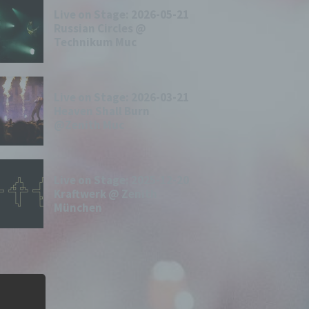
Live on Stage: 2026-05-21
Russian Circles @
Technikum Muc
Live on Stage: 2026-03-21
Heaven Shall Burn
@Zenith Muc
Live on Stage: 2025-12-20
Kraftwerk @ Zenith
München