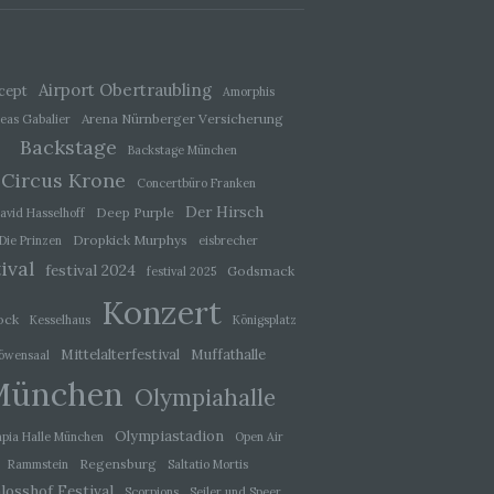
der
, das
Airport Obertraubling
cept
Amorphis
Arena Nürnberger Versicherung
eas Gabalier
Backstage
Backstage München
Circus Krone
Concertbüro Franken
Der Hirsch
Deep Purple
avid Hasselhoff
Dropkick Murphys
Die Prinzen
eisbrecher
ival
festival 2024
Godsmack
festival 2025
Konzert
ock
Kesselhaus
Königsplatz
Mittelalterfestival
Muffathalle
öwensaal
ener
München
wendet
Olympiahalle
che
Olympiastadion
pia Halle München
Open Air
eben,
el
Regensburg
Rammstein
Saltatio Mortis
losshof Festival
Scorpions
Seiler und Speer