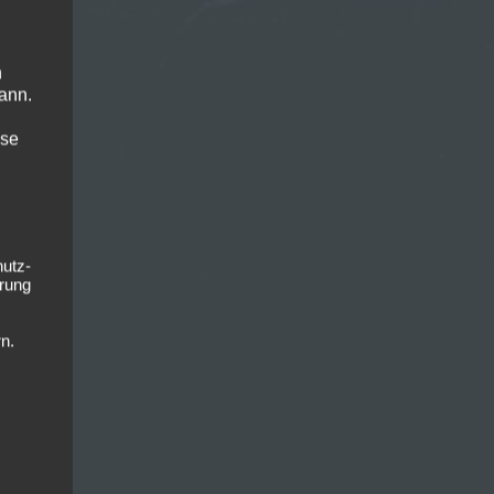
n
ann.
ise
hutz-
rung
n.