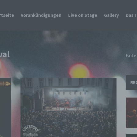
rtseite
Vorankündigungen
Live on Stage
Gallery
Das 
val
RE