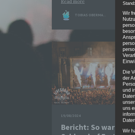
Read more
Stand
Wir f
TOBIAS OBERMAYR
0
Nutzu
perso
beson
Anspr
perso
perso
Verar
Einwi
Die V
der A
Perso
und i
Daten
unser
uns e
infor
19/08/2024
Daten
Bericht: So war das
Wir h