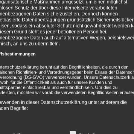
rganisatorische Maßnahmen umgesetzt, um einen möglichst
NADINE GUEBITZ
0
nlosen Schutz der über diese Internetseite verarbeiteten
nenbezogenen Daten sicherzustellen. Dennoch können
netbasierte Datenübertragungen grundsätzlich Sicherheitslücke
isen, sodass ein absoluter Schutz nicht gewährleistet werden k
iesem Grund steht es jeder betroffenen Person frei,
nenbezogene Daten auch auf alternativen Wegen, beispielswe
onisch, an uns zu übermitteln.
ffsbestimmungen
tenschutzerklärung beruht auf den Begrifflichkeiten, die durch den
äischen Richtlinien- und Verordnungsgeber beim Erlass der Datensc
verordnung (DS-GVO) verwendet wurden. Unsere Datenschutzerklä
31/05/2024
owohl für die Öffentlichkeit als auch für unsere Kunden und
ftspartner einfach lesbar und verständlich sein. Um dies zu
Vorankündigung:
leisten, möchten wir vorab die verwendeten Begrifflichkeiten erläuter
Schlosshof Festival
erwenden in dieser Datenschutzerklärung unter anderem die
2024 | 09. –
nden Begriffe:
10.08.2024
a) personenbezogene Daten
Bereits zum 17. Mal öffnet das