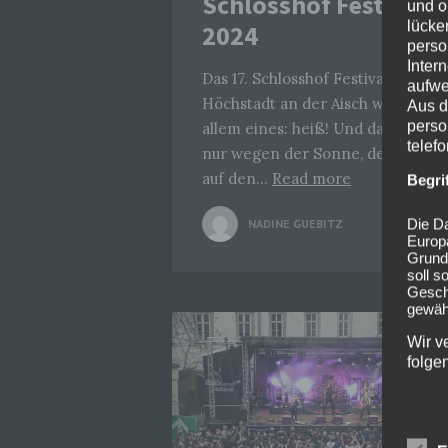
Schlosshof Festival
und o
lücke
2024
perso
Inter
Das 17. Schlosshof Festival in
aufwe
Höchstadt an der Aisch war vor
Aus d
perso
allem eines: heiß! Und das nicht
telef
nur wegen der Sonne, denn auch
auf den…
Read more
Begri
Die Da
NADINE GUEBITZ
0
Europ
Grund
soll s
Geschä
gewähr
Wir v
folge