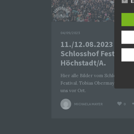
E
04/09/2023
11./12.08.2023
Schlosshof Festival i
Höchstadt/A.
Hier alle Bilder vom Schlosshof
Festival. Tobias Obermayr war für
uns vor Ort.
MICHAELA MAYER
0