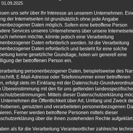
: 01.09.2025
reuen uns sehr über Ihr Interesse an unserem Unternehmen. Ein
ng der Internetseiten ist grundsätzlich ohne jede Angabe
nenbezogener Daten möglich. Sofern eine betroffene Person
dere Services unseres Unternehmens über unsere Internetseite
25/05/2025
uch nehmen möchte, könnte jedoch eine Verarbeitung
nenbezogener Daten erforderlich werden. Ist die Verarbeitung
Vorankündigung:
nenbezogener Daten erforderlich und besteht für eine solche
Schlosshof Festival
beitung keine gesetzliche Grundlage, holen wir generell eine
lligung der betroffenen Person ein.
2025 | 22. –
23.08.2025
erarbeitung personenbezogener Daten, beispielsweise des Na
nschrift, E-Mail-Adresse oder Telefonnummer einer betroffenen
n, erfolgt stets im Einklang mit der Datenschutz-Grundverordnu
Mittelalter-, Folk- und Rock-Fans
n Übereinstimmung mit den für uns geltenden landesspezifisch
werden sich freuen: Das kleine,
schutzbestimmungen. Mittels dieser Datenschutzerklärung mö
aber sehr feine Schlosshof Festival
 Unternehmen die Öffentlichkeit über Art, Umfang und Zweck de
rhobenen, genutzten und verarbeiteten personenbezogenen Da
geht in die 18. Runde! Diesmal
mieren. Ferner werden betroffene Personen mittels dieser
etwas später im August, nämlich…
schutzerklärung über die ihnen zustehenden Rechte aufgeklärt
Read more
aben als für die Verarbeitung Verantwortlicher zahlreiche techn