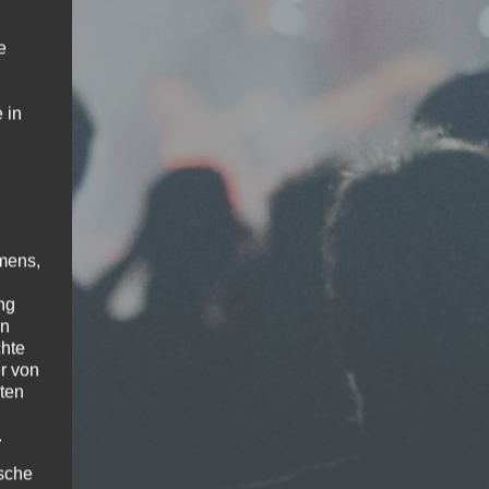
e
 in
mens,
ng
en
chte
r von
ten
.
ische