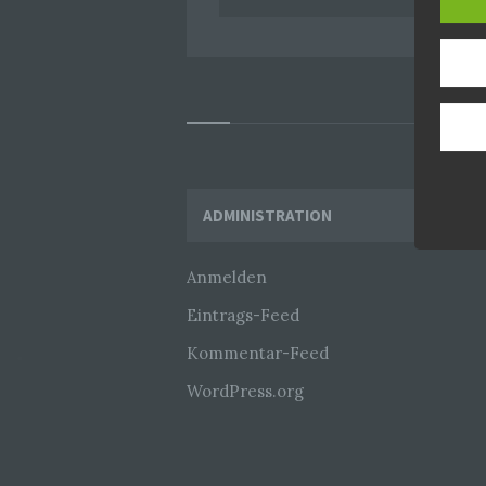
Geschä
gewähr
Wir v
folge
Widgets
ADMINISTRATION
Anmelden
Eintrags-Feed
Kommentar-Feed
WordPress.org