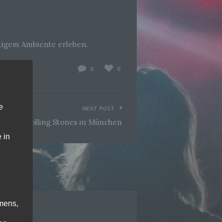
artigem Ambiente erleben.
0
0
e
NEXT POST
The Rolling Stones in München
 in
mens,