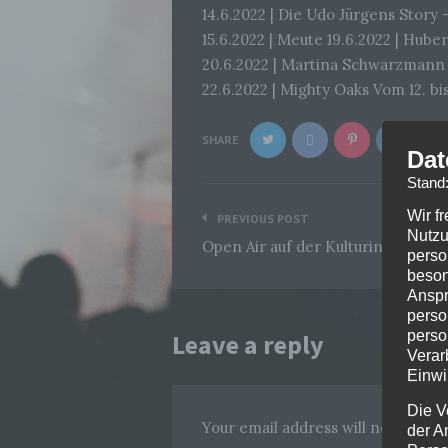
14.6.2022 | Die Udo Jürgens Stor
15.6.2022 | Meute 19.6.2022 | Hub
20.6.2022 | Martina Schwarzmann
22.6.2022 | Mighty Oaks Vom 12. bi
SHARE
Dat
Stand
Beitragsnavigation
Wir f
PREVIOUS POST
Nutzu
Open Air auf der Kulturinsel Wöh
perso
beson
Anspr
perso
perso
Leave a reply
Verar
Einwi
Die V
Your email address will not be pub
der A