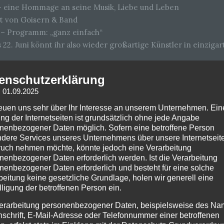
y – eine Hommage an seine Musik, Liebe und Leben
ert von Goisern & Band
 – Programm: „ganz einfach“
s 22. Juni könnt ihr also wieder großartige Künstler in einzig
enschutzerklärung
: 01.09.2025
reuen uns sehr über Ihr Interesse an unserem Unternehmen. Ein
ng der Internetseiten ist grundsätzlich ohne jede Angabe
rmühle
nenbezogener Daten möglich. Sofern eine betroffene Person
dere Services unseres Unternehmens über unsere Internetseite
uch nehmen möchte, könnte jedoch eine Verarbeitung
nenbezogener Daten erforderlich werden. Ist die Verarbeitung
nenbezogener Daten erforderlich und besteht für eine solche
beitung keine gesetzliche Grundlage, holen wir generell eine
lligung der betroffenen Person ein.
erarbeitung personenbezogener Daten, beispielsweise des Na
lished. Required fields are marked *
nschrift, E-Mail-Adresse oder Telefonnummer einer betroffenen