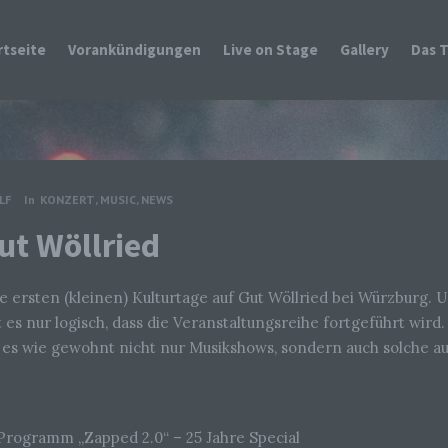
rtseite
Vorankündigungen
Live on Stage
Gallery
Das 
LF
In
KONZERT
,
MUSIC
,
NEWS
ut Wöllried
 ersten (kleinen) Kulturtage auf Gut Wöllried bei Würzburg. 
st es nur logisch, dass die Veranstaltungsreihe fortgeführt wir
bt es wie gewohnt nicht nur Musikshows, sondern auch solche
 Programm „Zapped 2.0“ – 25 Jahre Special