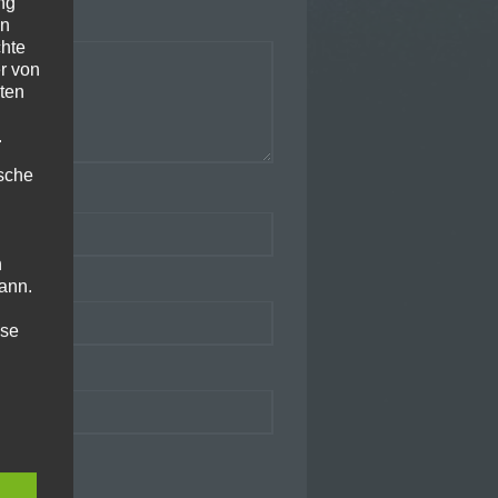
ng
en
chte
r von
ten
.
ische
n
ann.
ise
hutz-
rung