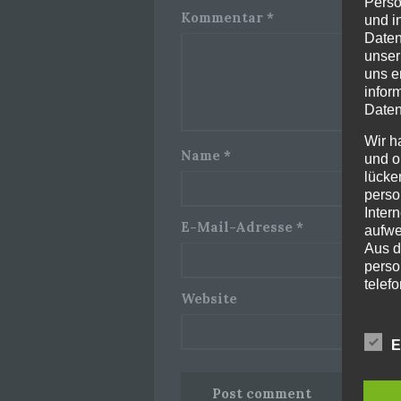
Perso
Kommentar
*
und i
Daten
unser
uns e
infor
Daten
Wir h
Name
*
und o
lücke
perso
Inter
E-Mail-Adresse
*
aufwe
Aus d
perso
telef
Website
Begri
E
Die Da
Europ
Grund
soll s