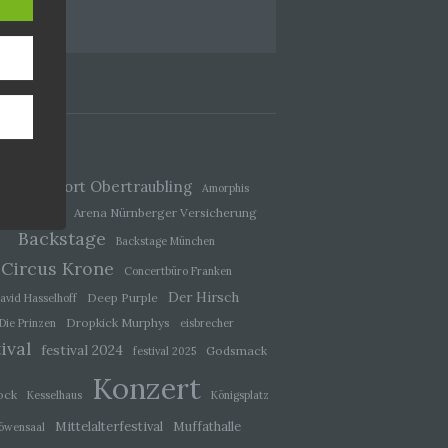
n.
Airport Obertraubling
cept
Amorphis
Arena Nürnberger Versicherung
eas Gabalier
Backstage
Backstage München
Circus Krone
Concertbüro Franken
er, zu
en
Der Hirsch
Deep Purple
avid Hasselhoff
en,
Dropkick Murphys
Die Prinzen
eisbrecher
ival
festival 2024
Godsmack
festival 2025
Konzert
ock
Kesselhaus
Königsplatz
Mittelalterfestival
Muffathalle
öwensaal