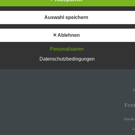
ftspartner einfach lesbar und verständlich sein. Um dies zu
leisten, möchten wir vorab die verwendeten Begrifflichkeiten erläuter
Auswahl speichern
erwenden in dieser Datenschutzerklärung unter anderem die
nden Begriffe:
✕ Ablehnen
Personalisieren
a) personenbezogene Daten
Ac
Datenschutzbedingungen
Personenbezogene Daten sind alle Informationen, die sich auf eine
Andr
identifizierte oder identifizierbare natürliche Person (im Folgenden
„betroffene Person") beziehen. Als identifizierbar wird eine natürliche
Person angesehen, die direkt oder indirekt, insbesondere mittels
Zuordnung zu einer Kennung wie einem Namen, zu einer Kennnumm
Standortdaten, zu einer Online-Kennung oder zu einem oder mehrer
D
besonderen Merkmalen, die Ausdruck der physischen, physiologisch
genetischen, psychischen, wirtschaftlichen, kulturellen oder sozialen
Identität dieser natürlichen Person sind, identifiziert werden kann.
Fest
Hardr
b) betroffene Person
L