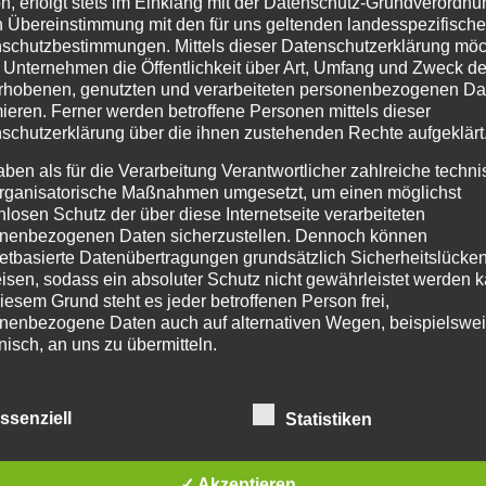
n, erfolgt stets im Einklang mit der Datenschutz-Grundverordnu
n Übereinstimmung mit den für uns geltenden landesspezifisch
schutzbestimmungen. Mittels dieser Datenschutzerklärung mö
 Unternehmen die Öffentlichkeit über Art, Umfang und Zweck de
rhobenen, genutzten und verarbeiteten personenbezogenen Da
mieren. Ferner werden betroffene Personen mittels dieser
schutzerklärung über die ihnen zustehenden Rechte aufgeklärt
aben als für die Verarbeitung Verantwortlicher zahlreiche techn
rganisatorische Maßnahmen umgesetzt, um einen möglichst
nlosen Schutz der über diese Internetseite verarbeiteten
nenbezogenen Daten sicherzustellen. Dennoch können
netbasierte Datenübertragungen grundsätzlich Sicherheitslücke
isen, sodass ein absoluter Schutz nicht gewährleistet werden k
iesem Grund steht es jeder betroffenen Person frei,
nenbezogene Daten auch auf alternativen Wegen, beispielswe
onisch, an uns zu übermitteln.
ffsbestimmungen
ssenziell
Statistiken
tenschutzerklärung beruht auf den Begrifflichkeiten, die durch den
äischen Richtlinien- und Verordnungsgeber beim Erlass der Datensc
verordnung (DS-GVO) verwendet wurden. Unsere Datenschutzerklä
owohl für die Öffentlichkeit als auch für unsere Kunden und
✓ Akzeptieren