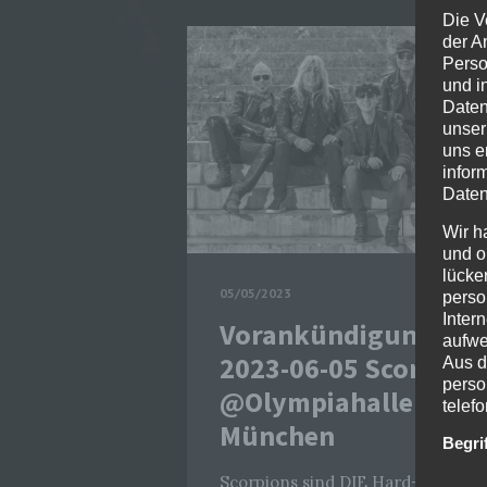
Die V
der A
Perso
und i
Daten
unser
uns e
infor
Daten
Wir h
und o
lücke
05/05/2023
perso
Inter
Vorankündigung:
aufwe
2023-06-05 Scorpion
Aus d
perso
@Olympiahalle
telef
München
Begri
Scorpions sind DIE Hard-Rock-