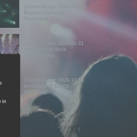
Live on Stage: 2026-05-21
Russian Circles @
Technikum Muc
Live on Stage: 2026-03-21
Heaven Shall Burn
@Zenith Muc
Live on Stage: 2025-12-20
e
Kraftwerk @ Zenith
München
 in