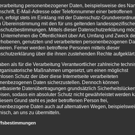
erarbeitung personenbezogener Daten, beispielsweise des Na
nschrift, E-Mail-Adresse oder Telefonnummer einer betroffenen
n, erfolgt stets im Einklang mit der Datenschutz-Grundverordnu
n Übereinstimmung mit den für uns geltenden landesspezifisch
schutzbestimmungen. Mittels dieser Datenschutzerklärung mö
 Unternehmen die Öffentlichkeit über Art, Umfang und Zweck de
rhobenen, genutzten und verarbeiteten personenbezogenen Da
mieren. Ferner werden betroffene Personen mittels dieser
schutzerklärung über die ihnen zustehenden Rechte aufgeklärt
aben als für die Verarbeitung Verantwortlicher zahlreiche techn
rganisatorische Maßnahmen umgesetzt, um einen möglichst
nlosen Schutz der über diese Internetseite verarbeiteten
nenbezogenen Daten sicherzustellen. Dennoch können
netbasierte Datenübertragungen grundsätzlich Sicherheitslücke
isen, sodass ein absoluter Schutz nicht gewährleistet werden k
s
iesem Grund steht es jeder betroffenen Person frei,
nenbezogene Daten auch auf alternativen Wegen, beispielswe
onisch, an uns zu übermitteln.
ffsbestimmungen