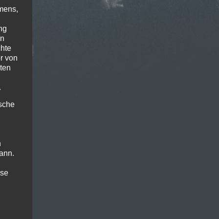
mens,
ng
en
chte
r von
ten
.
ische
n
ann.
ise