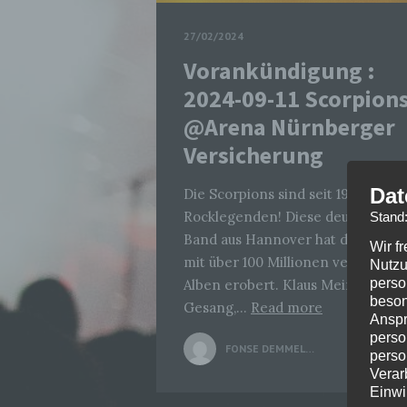
27/02/2024
Vorankündigung :
2024-09-11 Scorpion
@Arena Nürnberger
Versicherung
Dat
Die Scorpions sind seit 1965
Rocklegenden! Diese deutsche
Stand
Band aus Hannover hat die Welt
Wir f
mit über 100 Millionen verkauften
Nutzu
perso
Alben erobert. Klaus Meine am
beson
Gesang,…
Read more
Anspr
perso
FONSE DEMMELHUBER
0
perso
Verar
Einwi