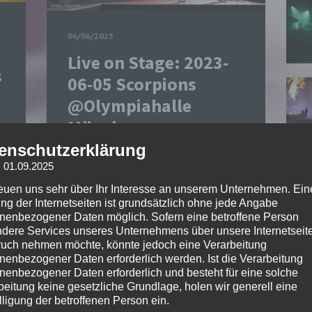
06/06/2023
Live on Stage: 2023-
s
06-05 Scorpions
@Olympiahalle
München
enschutzerklärung
Mein erstes Konzert in der
: 01.09.2025
Olympiahalle in München, dass ich
reuen uns sehr über Ihr Interesse an unserem Unternehmen. Ein
fotografisch begleiten durfte (Ok…
ng der Internetseiten ist grundsätzlich ohne jede Angabe
ich war vor etwa 18 Jahren auch
nenbezogener Daten möglich. Sofern eine betroffene Person
schon einmal dort… aber…
Read
dere Services unseres Unternehmens über unsere Internetseite
more
uch nehmen möchte, könnte jedoch eine Verarbeitung
nenbezogener Daten erforderlich werden. Ist die Verarbeitung
nenbezogener Daten erforderlich und besteht für eine solche
BIANCA FOLLRICH
0
beitung keine gesetzliche Grundlage, holen wir generell eine
lligung der betroffenen Person ein.