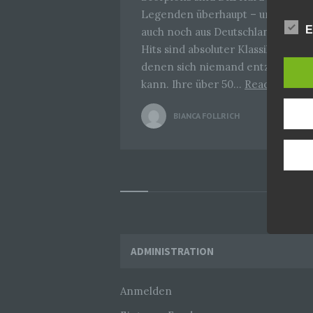
Die Da
Legenden überhaupt – und das
Europ
Grund
E
auch noch aus Deutschland! Ihre
soll s
Hits sind absoluter Klassiker,
Geschä
gewähr
denen sich niemand entziehen
kann. Ihre über 50…
Read more
Wir v
folge
BIANCA FOLLRICH
0
Widgets
ADMINISTRATION
Anmelden