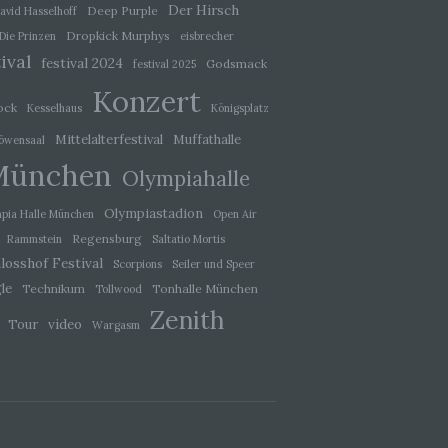
Der Hirsch
Deep Purple
avid Hasselhoff
Dropkick Murphys
Die Prinzen
eisbrecher
ival
festival 2024
Godsmack
festival 2025
g
Konzert
ock
Kesselhaus
Königsplatz
Mittelalterfestival
Muffathalle
öwensaal
München
Olympiahalle
hang
Olympiastadion
pia Halle München
Open Air
Regensburg
Rammstein
Saltatio Mortis
losshof Festival
Scorpions
Seiler und Speer
der
le
Technikum
Tonhalle München
Tollwood
, das
Zenith
video
Tour
Wargasm