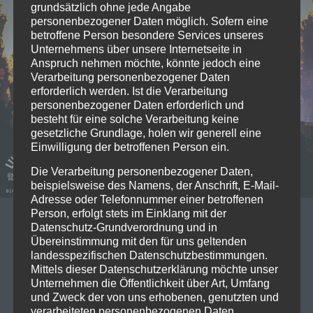
grundsätzlich ohne jede Angabe
personenbezogener Daten möglich. Sofern eine
betroffene Person besondere Services unseres
Unternehmens über unsere Internetseite in
Anspruch nehmen möchte, könnte jedoch eine
Verarbeitung personenbezogener Daten
erforderlich werden. Ist die Verarbeitung
personenbezogener Daten erforderlich und
besteht für eine solche Verarbeitung keine
gesetzliche Grundlage, holen wir generell eine
Einwilligung der betroffenen Person ein.
Die Verarbeitung personenbezogener Daten,
beispielsweise des Namens, der Anschrift, E-Mail-
Adresse oder Telefonnummer einer betroffenen
Person, erfolgt stets im Einklang mit der
22/03/2026
Datenschutz-Grundverordnung und in
Übereinstimmung mit den für uns geltenden
Live on Stage: 2026-03-21 Heaven
landesspezifischen Datenschutzbestimmungen.
Shall Burn @Zenith Muc
Mittels dieser Datenschutzerklärung möchte unser
Unternehmen die Öffentlichkeit über Art, Umfang
und Zweck der von uns erhobenen, genutzten und
Am Samstag stand uns ein Abend im Zenith bevor,
verarbeiteten personenbezogenen Daten