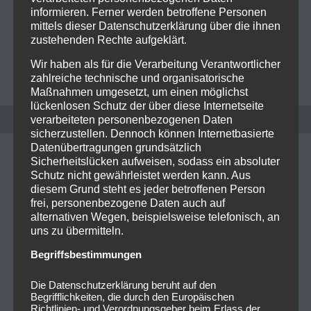
der ganz im Zeichen von Death Metal stand. Gleich
informieren. Ferner werden betroffene Personen
vier Bands gaben sich die Ehre.Meist bedeutet…
Read
mittels dieser Datenschutzerklärung über die ihnen
zustehenden Rechte aufgeklärt.
more
Wir haben als für die Verarbeitung Verantwortlicher
BIANCA FOLLRICH
0
zahlreiche technische und organisatorische
Maßnahmen umgesetzt, um einen möglichst
lückenlosen Schutz der über diese Internetseite
verarbeiteten personenbezogenen Daten
sicherzustellen. Dennoch können Internetbasierte
Datenübertragungen grundsätzlich
Sicherheitslücken aufweisen, sodass ein absoluter
Schutz nicht gewährleistet werden kann. Aus
diesem Grund steht es jeder betroffenen Person
frei, personenbezogene Daten auch auf
alternativen Wegen, beispielsweise telefonisch, an
uns zu übermitteln.
Begriffsbestimmungen
Die Datenschutzerklärung beruht auf den
Begrifflichkeiten, die durch den Europäischen
Richtlinien- und Verordnungsgeber beim Erlass der