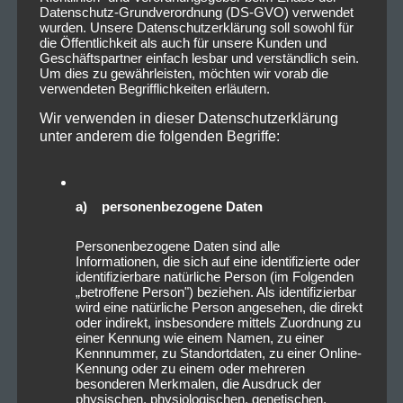
Datenschutz-Grundverordnung (DS-GVO) verwendet
wurden. Unsere Datenschutzerklärung soll sowohl für
die Öffentlichkeit als auch für unsere Kunden und
Geschäftspartner einfach lesbar und verständlich sein.
Um dies zu gewährleisten, möchten wir vorab die
verwendeten Begrifflichkeiten erläutern.
Wir verwenden in dieser Datenschutzerklärung
unter anderem die folgenden Begriffe:
16/03/2026
Vorankündigung: 2026-11-26
a) personenbezogene Daten
Eluveitie – Ànv Rising – Europe
Pt. III @Kesselhaus München
Personenbezogene Daten sind alle
Informationen, die sich auf eine identifizierte oder
identifizierbare natürliche Person (im Folgenden
Mit donnernden Drums, keltischen Melodien und
„betroffene Person") beziehen. Als identifizierbar
wird eine natürliche Person angesehen, die direkt
einer ordentlichen Portion Metal im Gepäck kehrt
oder indirekt, insbesondere mittels Zuordnung zu
Eluveitie auf die europäischen Bühnen zurück. Auf
einer Kennung wie einem Namen, zu einer
Kennnummer, zu Standortdaten, zu einer Online-
ihrer „Ànv Rising – Europe…
Read more
Kennung oder zu einem oder mehreren
besonderen Merkmalen, die Ausdruck der
physischen, physiologischen, genetischen,
CHRISTOPHER FOLLRICH
0