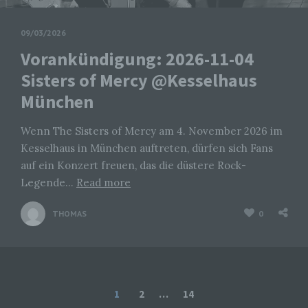
Michaela Mayerr
Hauffstraße 10
09/03/2026
90491 Nürnberg
Vorankündigung: 2026-11-04
Deutschland
Sisters of Mercy @Kesselhaus
München
01777102175
E-Mail: info@livesound-magazine.com
Wenn The Sisters of Mercy am 4. November 2026 im
Cookies / SessionStorage / LocalStorage
Kesselhaus in München auftreten, dürfen sich Fans
auf ein Konzert freuen, das die düstere Rock-
Die Internetseiten verwenden teilweise so genannte
Legende…
Read more
Cookies, LocalStorage und SessionStorage. Dies dient
dazu, unser Angebot nutzerfreundlicher, effektiver und
sicherer zu machen. Local Storage und
THOMAS
0
SessionStorage ist eine Technologie, mit welcher ihr
Browser Daten auf Ihrem Computer oder mobilen
Gerät abspeichert. Cookies sind Textdateien, welche
über einen Internetbrowser auf einem Computersystem
abgelegt und gespeichert werden. Sie können die
Verwendung von Cookies, LocalStorage und
Seitennummerierung
SessionStorage durch entsprechende Einstellung in
1
2
…
14
Ihrem Browser verhindern.