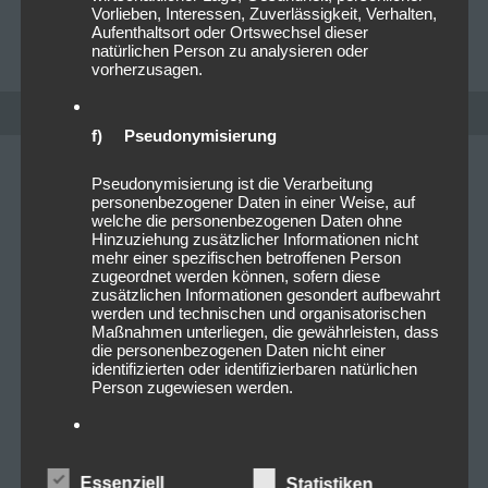
Vorlieben, Interessen, Zuverlässigkeit, Verhalten,
Aufenthaltsort oder Ortswechsel dieser
CHRISTOPHER FOLLRICH
0
natürlichen Person zu analysieren oder
vorherzusagen.
f) Pseudonymisierung
Pseudonymisierung ist die Verarbeitung
personenbezogener Daten in einer Weise, auf
welche die personenbezogenen Daten ohne
Hinzuziehung zusätzlicher Informationen nicht
mehr einer spezifischen betroffenen Person
zugeordnet werden können, sofern diese
zusätzlichen Informationen gesondert aufbewahrt
werden und technischen und organisatorischen
Maßnahmen unterliegen, die gewährleisten, dass
die personenbezogenen Daten nicht einer
identifizierten oder identifizierbaren natürlichen
Person zugewiesen werden.
g) Verantwortlicher oder für die
Verarbeitung Verantwortlicher
Essenziell
Statistiken