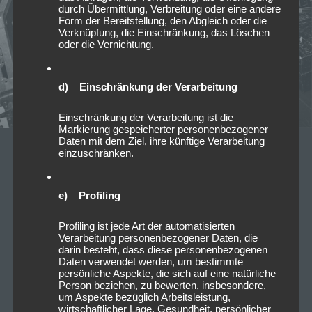
durch Übermittlung, Verbreitung oder eine andere
Form der Bereitstellung, den Abgleich oder die
Verknüpfung, die Einschränkung, das Löschen
oder die Vernichtung.
d) Einschränkung der Verarbeitung
Einschränkung der Verarbeitung ist die
Markierung gespeicherter personenbezogener
Daten mit dem Ziel, ihre künftige Verarbeitung
einzuschränken.
10/03/2026
Vorankündigung: 2026-06-17 Foo
e) Profiling
Fighters – TAKE COVER TOUR
2026 @Allianz Arena München
Profiling ist jede Art der automatisierten
Verarbeitung personenbezogener Daten, die
darin besteht, dass diese personenbezogenen
Die Foo Fighters gehen 2026 wieder auf Tour – und
Daten verwendet werden, um bestimmte
machen dabei auch mit der „AKE Cover Tour 2026“
persönliche Aspekte, die sich auf eine natürliche
Person beziehen, zu bewerten, insbesondere,
Station auf europäischen Bühnen. Für Fans…
Read
um Aspekte bezüglich Arbeitsleistung,
more
wirtschaftlicher Lage, Gesundheit, persönlicher