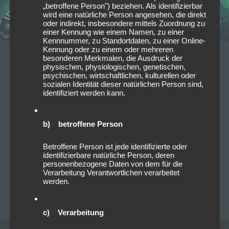
„betroffene Person") beziehen. Als identifizierbar
wird eine natürliche Person angesehen, die direkt
oder indirekt, insbesondere mittels Zuordnung zu
einer Kennung wie einem Namen, zu einer
Kennnummer, zu Standortdaten, zu einer Online-
Kennung oder zu einem oder mehreren
besonderen Merkmalen, die Ausdruck der
14/11/2023
physischen, physiologischen, genetischen,
psychischen, wirtschaftlichen, kulturellen oder
Live on Stage: 2023-11-12
sozialen Identität dieser natürlichen Person sind,
HeavySaurus @Backstage
identifiziert werden kann.
München
b) betroffene Person
Letzten Sonntag hatten wir einen ganz besonderen
Konzerttermin. Wir waren nämlich zu Gast bei den
Betroffene Person ist jede identifizierte oder
identifizierbare natürliche Person, deren
Heavysaurus im Münchener Backstage.
personenbezogene Daten von dem für die
Wahrscheinlich ist die Band eher den…
Read more
Verarbeitung Verantwortlichen verarbeitet
werden.
BIANCA FOLLRICH
0
c) Verarbeitung