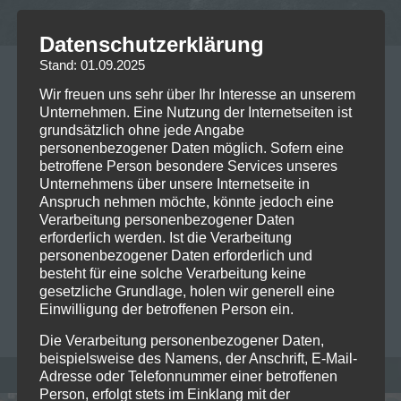
Datenschutzerklärung
Stand: 01.09.2025
02/09/2025
Wir freuen uns sehr über Ihr Interesse an unserem
Vorankündigung: 2025-10-26
Unternehmen. Eine Nutzung der Internetseiten ist
grundsätzlich ohne jede Angabe
Lacuna Coil 2025 @Backstage
personenbezogener Daten möglich. Sofern eine
Werk München
betroffene Person besondere Services unseres
Unternehmens über unsere Internetseite in
Anspruch nehmen möchte, könnte jedoch eine
Lacuna Coil – Sleepless Empire Tour 2025 Mit Special
Verarbeitung personenbezogener Daten
Guest: NONPOINT Der Herbst 2025 wird dunkel, laut
erforderlich werden. Ist die Verarbeitung
und unvergesslich: Lacuna Coil kehren mit ihrer
personenbezogener Daten erforderlich und
brandneuen…
Read more
besteht für eine solche Verarbeitung keine
gesetzliche Grundlage, holen wir generell eine
Einwilligung der betroffenen Person ein.
THOMAS
0
Die Verarbeitung personenbezogener Daten,
beispielsweise des Namens, der Anschrift, E-Mail-
Adresse oder Telefonnummer einer betroffenen
Person, erfolgt stets im Einklang mit der