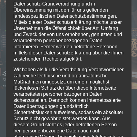
Datenschutz-Grundverordnung und in
Übereinstimmung mit den für uns geltenden
landesspezifischen Datenschutzbestimmungen.
Mittels dieser Datenschutzerklärung möchte unser
Unternehmen die Öffentlichkeit über Art, Umfang
und Zweck der von uns erhobenen, genutzten und
verarbeiteten personenbezogenen Daten
informieren. Ferner werden betroffene Personen
mittels dieser Datenschutzerklärung über die ihnen
zustehenden Rechte aufgeklärt.
Wir haben als für die Verarbeitung Verantwortlicher
zahlreiche technische und organisatorische
Maßnahmen umgesetzt, um einen möglichst
lückenlosen Schutz der über diese Internetseite
verarbeiteten personenbezogenen Daten
sicherzustellen. Dennoch können Internetbasierte
17/03/2024
Datenübertragungen grundsätzlich
Live on Stage: 2024-03-14
Sicherheitslücken aufweisen, sodass ein absoluter
Schutz nicht gewährleistet werden kann. Aus
Versengold @Backstage
diesem Grund steht es jeder betroffenen Person
München
frei, personenbezogene Daten auch auf
alternativen Wegen, beispielsweise telefonisch, an