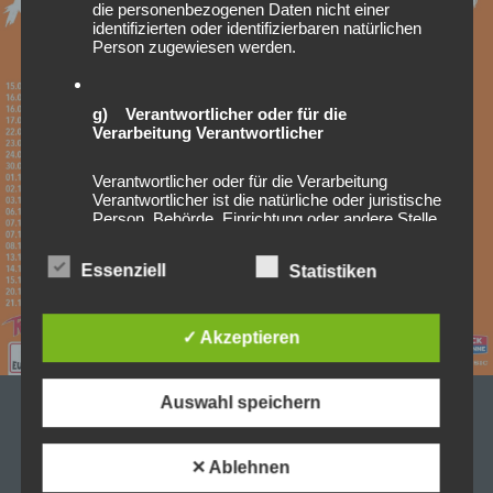
die personenbezogenen Daten nicht einer
identifizierten oder identifizierbaren natürlichen
Person zugewiesen werden.
g) Verantwortlicher oder für die
Verarbeitung Verantwortlicher
Verantwortlicher oder für die Verarbeitung
Verantwortlicher ist die natürliche oder juristische
Person, Behörde, Einrichtung oder andere Stelle,
die allein oder gemeinsam mit anderen über die
Zwecke und Mittel der Verarbeitung von
Essenziell
Statistiken
personenbezogenen Daten entscheidet. Sind die
Zwecke und Mittel dieser Verarbeitung durch das
Unionsrecht oder das Recht der Mitgliedstaaten
vorgegeben, so kann der Verantwortliche
✓ Akzeptieren
beziehungsweise können die bestimmten
Kriterien seiner Benennung nach dem
Unionsrecht oder dem Recht der Mitgliedstaaten
Auswahl speichern
vorgesehen werden.
19/10/2023
Vorankündigung: 2023-11-12
✕ Ablehnen
h) Auftragsverarbeiter
Heavysaurus – Kaugummi ist