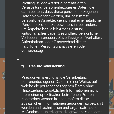
Profiling ist jede Art der automatisierten
Insomnium, die finnischen Meister des Melodic Death
Verarbeitung personenbezogener Daten, die
Metal, stehen kurz davor, ihre Fans auf einer epischen
darin besteht, dass diese personenbezogenen
Daten verwendet werden, um bestimmte
Tour zu begeistern. Die Band, die für ihre
persönliche Aspekte, die sich auf eine natürliche
einzigartige…
Read more
Person beziehen, zu bewerten, insbesondere,
um Aspekte bezüglich Arbeitsleistung,
wirtschaftlicher Lage, Gesundheit, persönlicher
MICHAELA MAYER
0
Vorlieben, Interessen, Zuverlässigkeit, Verhalten,
Aufenthaltsort oder Ortswechsel dieser
natürlichen Person zu analysieren oder
vorherzusagen.
f) Pseudonymisierung
Pseudonymisierung ist die Verarbeitung
personenbezogener Daten in einer Weise, auf
welche die personenbezogenen Daten ohne
Hinzuziehung zusätzlicher Informationen nicht
mehr einer spezifischen betroffenen Person
zugeordnet werden können, sofern diese
zusätzlichen Informationen gesondert aufbewahrt
werden und technischen und organisatorischen
Maßnahmen unterliegen, die gewährleisten, dass