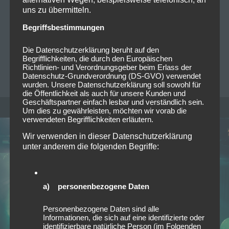
uns zu übermitteln.
Wir sind immer wieder gerne im Backstage, vor allem
wenn wir eine Band wie Versengold beiwohnen
Begriffsbestimmungen
dürfen. Den Abend in der ausverkauften Halle
eröffneten die…
Read more
Die Datenschutzerklärung beruht auf den
Begrifflichkeiten, die durch den Europäischen
Richtlinien- und Verordnungsgeber beim Erlass der
CHRISTOPHER FOLLRICH
0
Datenschutz-Grundverordnung (DS-GVO) verwendet
wurden. Unsere Datenschutzerklärung soll sowohl für
die Öffentlichkeit als auch für unsere Kunden und
Geschäftspartner einfach lesbar und verständlich sein.
Um dies zu gewährleisten, möchten wir vorab die
verwendeten Begrifflichkeiten erläutern.
Wir verwenden in dieser Datenschutzerklärung
unter anderem die folgenden Begriffe:
a) personenbezogene Daten
Personenbezogene Daten sind alle
Informationen, die sich auf eine identifizierte oder
identifizierbare natürliche Person (im Folgenden