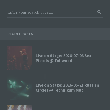
Durch den Einsatz von Cookies kann den Nutzern
dieser Internetseite nutzerfreundlichere Services
bereitstellen, die ohne die Cookie-Setzung nicht
möglich wären.
Mittels eines Cookies können die Informationen
und Angebote auf unserer Internetseite im Sinne
RECENT POSTS
des Benutzers optimiert werden. Cookies
ermöglichen uns, wie bereits erwähnt, die
Benutzer unserer Internetseite wiederzuerkennen.
Zweck dieser Wiedererkennung ist es, den
Nutzern die Verwendung unserer Internetseite zu
Live on Stage: 2026-07-06 Sex
erleichtern. Der Benutzer einer Internetseite, die
Pistols @ Tollwood
Cookies verwendet, muss beispielsweise nicht bei
jedem Besuch der Internetseite erneut seine
Zugangsdaten eingeben, weil dies von der
Internetseite und dem auf dem Computersystem
des Benutzers abgelegten Cookie übernommen
Live on Stage: 2026-05-21 Russian
wird. Ein weiteres Beispiel ist das Cookie eines
Circles @ Technikum Muc
Warenkorbes im Online-Shop. Der Online-Shop
merkt sich die Artikel, die ein Kunde in den
virtuellen Warenkorb gelegt hat, über ein Cookie.