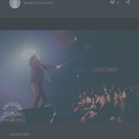
BIANCA FOLLRICH
0
Verantwortlicher im Sinne der Datenschutz-
Grundverordnung, sonstiger in den Mitgliedstaaten der
Europäischen Union geltenden Datenschutzgesetze
und anderer Bestimmungen mit
datenschutzrechtlichem Charakter ist die:
Michaela Mayerr
Hauffstraße 10
90491 Nürnberg
Deutschland
01777102175
E-Mail: info@livesound-magazine.com
Cookies / SessionStorage / LocalStorage
Die Internetseiten verwenden teilweise so genannte
Cookies, LocalStorage und SessionStorage. Dies dient
dazu, unser Angebot nutzerfreundlicher, effektiver und
14/04/2023
sicherer zu machen. Local Storage und