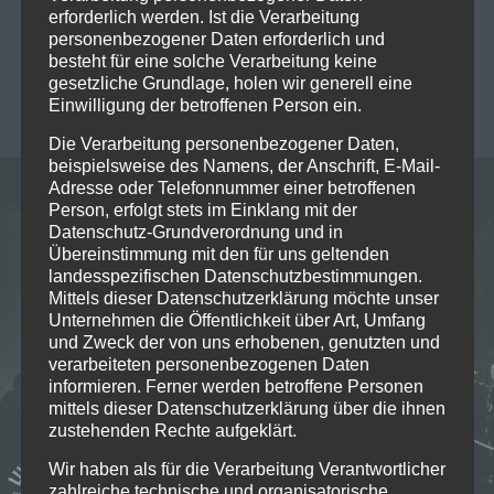
erforderlich werden. Ist die Verarbeitung
Tour zu begeistern. Die Band, die für ihre
personenbezogener Daten erforderlich und
einzigartige…
Read more
besteht für eine solche Verarbeitung keine
gesetzliche Grundlage, holen wir generell eine
Einwilligung der betroffenen Person ein.
MICHAELA MAYER
0
Die Verarbeitung personenbezogener Daten,
beispielsweise des Namens, der Anschrift, E-Mail-
Adresse oder Telefonnummer einer betroffenen
Person, erfolgt stets im Einklang mit der
Datenschutz-Grundverordnung und in
Übereinstimmung mit den für uns geltenden
landesspezifischen Datenschutzbestimmungen.
Mittels dieser Datenschutzerklärung möchte unser
Unternehmen die Öffentlichkeit über Art, Umfang
und Zweck der von uns erhobenen, genutzten und
verarbeiteten personenbezogenen Daten
informieren. Ferner werden betroffene Personen
mittels dieser Datenschutzerklärung über die ihnen
zustehenden Rechte aufgeklärt.
Wir haben als für die Verarbeitung Verantwortlicher
zahlreiche technische und organisatorische