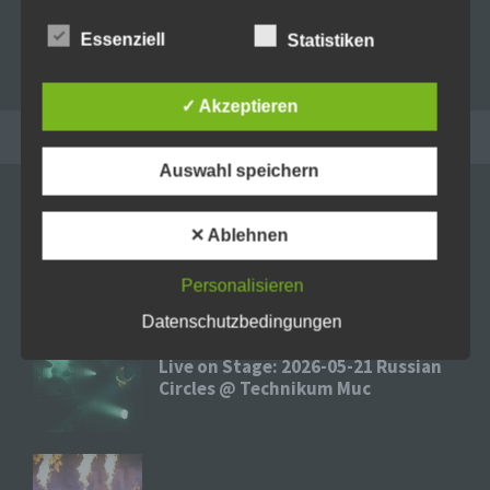
Wir verwenden in dieser Datenschutzerklärung
unter anderem die folgenden Begriffe:
Essenziell
Statistiken
✓ Akzeptieren
a) personenbezogene Daten
RECENT POSTS
Auswahl speichern
Personenbezogene Daten sind alle
Informationen, die sich auf eine identifizierte oder
identifizierbare natürliche Person (im Folgenden
„betroffene Person") beziehen. Als identifizierbar
Live on Stage: 2026-07-06 Sex
✕ Ablehnen
wird eine natürliche Person angesehen, die direkt
Pistols @ Tollwood
oder indirekt, insbesondere mittels Zuordnung zu
einer Kennung wie einem Namen, zu einer
Personalisieren
Kennnummer, zu Standortdaten, zu einer Online-
Kennung oder zu einem oder mehreren
Datenschutzbedingungen
besonderen Merkmalen, die Ausdruck der
physischen, physiologischen, genetischen,
Live on Stage: 2026-05-21 Russian
psychischen, wirtschaftlichen, kulturellen oder
Circles @ Technikum Muc
sozialen Identität dieser natürlichen Person sind,
identifiziert werden kann.
b) betroffene Person