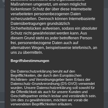
Maßnahmen umgesetzt, um einen möglichst
lückenlosen Schutz der über diese Internetseite
verarbeiteten personenbezogenen Daten
09/10/2022
sicherzustellen. Dennoch können Internetbasierte
Datenübertragungen grundsätzlich
2022-09-15 Infected Rain &
Sicherheitslücken aufweisen, sodass ein absoluter
Lacrimas Profundere @Der
Schutz nicht gewährleistet werden kann. Aus
diesem Grund steht es jeder betroffenen Person
Hirsch Nürnberg
frei, personenbezogene Daten auch auf
alternativen Wegen, beispielsweise telefonisch, an
Wir würden ja echt gerne schreiben: … vor
uns zu übermitteln.
Ausverkauftem Publikum. Vor gut 70 Personen
Begriffsbestimmungen
spielten beide Bands am 15. September 2022 im Der
Hirsch Nürnberg….
Read more
Die Datenschutzerklärung beruht auf den
Begrifflichkeiten, die durch den Europäischen
Richtlinien- und Verordnungsgeber beim Erlass der
MICHAELA MAYER
0
Datenschutz-Grundverordnung (DS-GVO) verwendet
wurden. Unsere Datenschutzerklärung soll sowohl für
die Öffentlichkeit als auch für unsere Kunden und
Geschäftspartner einfach lesbar und verständlich sein.
Um dies zu gewährleisten, möchten wir vorab die
verwendeten Begrifflichkeiten erläutern.