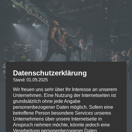
Datenschutzerklärung
Stand: 01.09.2025
Wir freuen uns sehr über Ihr Interesse an unserem
09/11/2023
Unternehmen. Eine Nutzung der Internetseiten ist
Vorankündigung: Insomnium
grundsätzlich ohne jede Angabe
personenbezogener Daten möglich. Sofern eine
European Tour 2023
betroffene Person besondere Services unseres
Unternehmens über unsere Internetseite in
Insomnium, die finnischen Meister des Melodic Death
Anspruch nehmen möchte, könnte jedoch eine
Verarbeitung personenbezogener Daten
Metal, stehen kurz davor, ihre Fans auf einer epischen