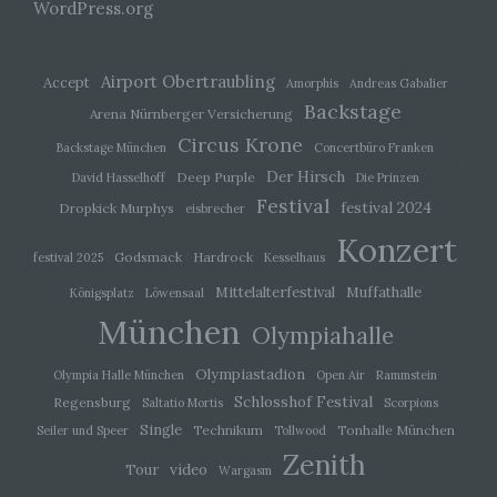
WordPress.org
d) Einschränkung der Verarbeitung
Einschränkung der Verarbeitung ist die
Markierung gespeicherter personenbezogener
Airport Obertraubling
Accept
Amorphis
Andreas Gabalier
Daten mit dem Ziel, ihre künftige Verarbeitung
Backstage
Arena Nürnberger Versicherung
einzuschränken.
Circus Krone
Backstage München
Concertbüro Franken
Der Hirsch
Deep Purple
David Hasselhoff
Die Prinzen
e) Profiling
Festival
festival 2024
Dropkick Murphys
eisbrecher
Profiling ist jede Art der automatisierten
Konzert
Verarbeitung personenbezogener Daten, die
Godsmack
Hardrock
festival 2025
Kesselhaus
darin besteht, dass diese personenbezogenen
Daten verwendet werden, um bestimmte
Mittelalterfestival
Muffathalle
Königsplatz
Löwensaal
persönliche Aspekte, die sich auf eine natürliche
München
Person beziehen, zu bewerten, insbesondere,
Olympiahalle
um Aspekte bezüglich Arbeitsleistung,
wirtschaftlicher Lage, Gesundheit, persönlicher
Olympiastadion
Olympia Halle München
Open Air
Rammstein
Vorlieben, Interessen, Zuverlässigkeit, Verhalten,
Schlosshof Festival
Aufenthaltsort oder Ortswechsel dieser
Regensburg
Saltatio Mortis
Scorpions
natürlichen Person zu analysieren oder
Single
Technikum
Tonhalle München
Seiler und Speer
Tollwood
vorherzusagen.
Zenith
video
Tour
Wargasm