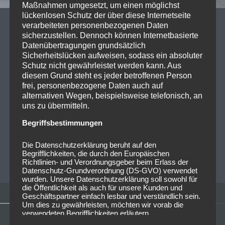
Maßnahmen umgesetzt, um einen möglichst
lückenlosen Schutz der über diese Internetseite
verarbeiteten personenbezogenen Daten
11/09/2023
sicherzustellen. Dennoch können Internetbasierte
Vorankündigung: 2023-09-28 Die
Datenübertragungen grundsätzlich
Sicherheitslücken aufweisen, sodass ein absoluter
Prinzen – Jubiläumstour @Circus
Schutz nicht gewährleistet werden kann. Aus
Krone München
diesem Grund steht es jeder betroffenen Person
frei, personenbezogene Daten auch auf
alternativen Wegen, beispielsweise telefonisch, an
Die Prinzen sind eine deutsche A-capella-Band, die
uns zu übermitteln.
seit über 30 Jahren die deutschsprachige Musikszene
Begriffsbestimmungen
mit ihren stilvollen Kreationen prägt. Die Gruppe
wurde 1987 in Leipzig…
Read more
Die Datenschutzerklärung beruht auf den
Begrifflichkeiten, die durch den Europäischen
CHRISTOPHER FOLLRICH
0
Richtlinien- und Verordnungsgeber beim Erlass der
Datenschutz-Grundverordnung (DS-GVO) verwendet
wurden. Unsere Datenschutzerklärung soll sowohl für
die Öffentlichkeit als auch für unsere Kunden und
Geschäftspartner einfach lesbar und verständlich sein.
Um dies zu gewährleisten, möchten wir vorab die
verwendeten Begrifflichkeiten erläutern.