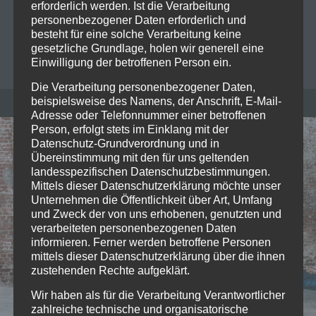
lang begleiten. Die Prinzen fallen hierbei in eine…
erforderlich werden. Ist die Verarbeitung
personenbezogener Daten erforderlich und
Read more
besteht für eine solche Verarbeitung keine
gesetzliche Grundlage, holen wir generell eine
BIANCA FOLLRICH
0
Einwilligung der betroffenen Person ein.
Die Verarbeitung personenbezogener Daten,
beispielsweise des Namens, der Anschrift, E-Mail-
Adresse oder Telefonnummer einer betroffenen
Person, erfolgt stets im Einklang mit der
Datenschutz-Grundverordnung und in
Übereinstimmung mit den für uns geltenden
landesspezifischen Datenschutzbestimmungen.
Mittels dieser Datenschutzerklärung möchte unser
Unternehmen die Öffentlichkeit über Art, Umfang
und Zweck der von uns erhobenen, genutzten und
verarbeiteten personenbezogenen Daten
informieren. Ferner werden betroffene Personen
mittels dieser Datenschutzerklärung über die ihnen
zustehenden Rechte aufgeklärt.
Wir haben als für die Verarbeitung Verantwortlicher
zahlreiche technische und organisatorische