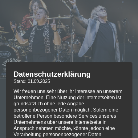
Datenschutzerklärung
Stand: 01.09.2025
29/09/2023
Wir freuen uns sehr über Ihr Interesse an unserem
Unternehmen. Eine Nutzung der Internetseiten ist
Live on Stage: 2023-09-28 die
grundsätzlich ohne jede Angabe
Prinzen @Circus Krone München
personenbezogener Daten möglich. Sofern eine
betroffene Person besondere Services unseres
Unternehmens über unsere Internetseite in
Gestern Abend war ein ganz besonderer Abend. Es
Anspruch nehmen möchte, könnte jedoch eine
gibt Bands, die einen gefühlt schon das ganze Leben
Verarbeitung personenbezogener Daten