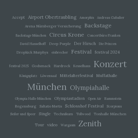
d) Einschränkung der Verarbeitung
Einschränkung der Verarbeitung ist die
Airport Obertraubling
Accept
Amorphis
Andreas Gabalier
Markierung gespeicherter personenbezogener
Backstage
Daten mit dem Ziel, ihre künftige Verarbeitung
Arena Nürnberger Versicherung
einzuschränken.
Circus Krone
Backstage München
Concertbüro Franken
Der Hirsch
Deep Purple
David Hasselhoff
Die Prinzen
e) Profiling
Festival
festival 2024
Dropkick Murphys
eisbrecher
Konzert
Profiling ist jede Art der automatisierten
Godsmack
Hardrock
festival 2025
Kesselhaus
Verarbeitung personenbezogener Daten, die
darin besteht, dass diese personenbezogenen
Mittelalterfestival
Muffathalle
Königsplatz
Löwensaal
Daten verwendet werden, um bestimmte
persönliche Aspekte, die sich auf eine natürliche
München
Olympiahalle
Person beziehen, zu bewerten, insbesondere,
um Aspekte bezüglich Arbeitsleistung,
Olympiastadion
wirtschaftlicher Lage, Gesundheit, persönlicher
Olympia Halle München
Open Air
Rammstein
Vorlieben, Interessen, Zuverlässigkeit, Verhalten,
Schlosshof Festival
Regensburg
Saltatio Mortis
Scorpions
Aufenthaltsort oder Ortswechsel dieser
Single
Technikum
Tonhalle München
Seiler und Speer
Tollwood
natürlichen Person zu analysieren oder
vorherzusagen.
Zenith
video
Tour
Wargasm