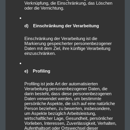
Verknüpfung, die Einschränkung, das Löschen
oder die Vernichtung.
d) Einschränkung der Verarbeitung
Einschränkung der Verarbeitung ist die
Markierung gespeicherter personenbezogener
Daten mit dem Ziel, ihre künftige Verarbeitung
einzuschränken.
e) Profiling
09/03/2026
Profiling ist jede Art der automatisierten
Vorankündigung: 2026-10-14
Verarbeitung personenbezogener Daten, die
darin besteht, dass diese personenbezogenen
Behemoth + Dimmu Borgir – IN
Daten verwendet werden, um bestimmte
persönliche Aspekte, die sich auf eine natürliche
LEAGUE WITH SATAN TOUR 2026
Person beziehen, zu bewerten, insbesondere,
um Aspekte bezüglich Arbeitsleistung,
@Zenith München
wirtschaftlicher Lage, Gesundheit, persönlicher
Vorlieben, Interessen, Zuverlässigkeit, Verhalten,
Aufenthaltsort oder Ortswechsel dieser