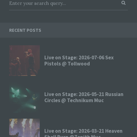
Cookies. Viele Cookies enthalten eine sogenannte
Cookie-ID. Eine Cookie-ID ist eine eindeutige
Kennung des Cookies. Sie besteht aus einer
Zeichenfolge, durch welche Internetseiten und
Server dem konkreten Internetbrowser zugeordnet
RECENT POSTS
werden können, in dem das Cookie gespeichert
wurde. Dies ermöglicht es den besuchten
Internetseiten und Servern, den individuellen
Browser der betroffenen Person von anderen
Live on Stage: 2026-07-06 Sex
Internetbrowsern, die andere Cookies enthalten,
Pistols @ Tollwood
zu unterscheiden. Ein bestimmter Internetbrowser
kann über die eindeutige Cookie-ID wiedererkannt
und identifiziert werden.
Durch den Einsatz von Cookies kann den Nutzern
dieser Internetseite nutzerfreundlichere Services
Live on Stage: 2026-05-21 Russian
bereitstellen, die ohne die Cookie-Setzung nicht
Circles @ Technikum Muc
möglich wären.
Mittels eines Cookies können die Informationen
und Angebote auf unserer Internetseite im Sinne
des Benutzers optimiert werden. Cookies
Live on Stage: 2026-03-21 Heaven
ermöglichen uns, wie bereits erwähnt, die