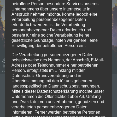
betroffene Person besondere Services unseres
Unternehmens über unsere Internetseite in
Anspruch nehmen möchte, könnte jedoch eine
Verarbeitung personenbezogener Daten
erforderlich werden. Ist die Verarbeitung
personenbezogener Daten erforderlich und
besteht für eine solche Verarbeitung keine
gesetzliche Grundlage, holen wir generell eine
Einwilligung der betroffenen Person ein.
Die Verarbeitung personenbezogener Daten,
beispielsweise des Namens, der Anschrift, E-Mail-
Adresse oder Telefonnummer einer betroffenen
Person, erfolgt stets im Einklang mit der
Datenschutz-Grundverordnung und in
Übereinstimmung mit den für uns geltenden
22/03/2026
landesspezifischen Datenschutzbestimmungen.
Live on Stage: 2026-03-21 Heaven
Mittels dieser Datenschutzerklärung möchte unser
Unternehmen die Öffentlichkeit über Art, Umfang
Shall Burn @Zenith Muc
und Zweck der von uns erhobenen, genutzten und
verarbeiteten personenbezogenen Daten
informieren. Ferner werden betroffene Personen
Am Samstag stand uns ein Abend im Zenith bevor,