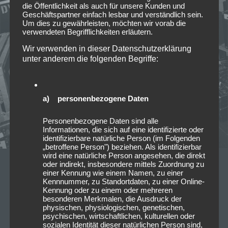
die Öffentlichkeit als auch für unsere Kunden und
Geschäftspartner einfach lesbar und verständlich sein.
Um dies zu gewährleisten, möchten wir vorab die
verwendeten Begrifflichkeiten erläutern.
Wir verwenden in dieser Datenschutzerklärung
unter anderem die folgenden Begriffe:
a) personenbezogene Daten
Personenbezogene Daten sind alle
Informationen, die sich auf eine identifizierte oder
identifizierbare natürliche Person (im Folgenden
„betroffene Person") beziehen. Als identifizierbar
wird eine natürliche Person angesehen, die direkt
oder indirekt, insbesondere mittels Zuordnung zu
10/03/2026
einer Kennung wie einem Namen, zu einer
Kennnummer, zu Standortdaten, zu einer Online-
Vorankündigung: 2026-06-17 Foo
Kennung oder zu einem oder mehreren
Fighters – TAKE COVER TOUR
besonderen Merkmalen, die Ausdruck der
physischen, physiologischen, genetischen,
2026 @Allianz Arena München
psychischen, wirtschaftlichen, kulturellen oder
sozialen Identität dieser natürlichen Person sind,