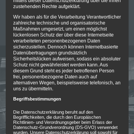
mittels dieser Datenschutzerklärung über die ihnen
der ganz im Zeichen von Death Metal stand. Gleich
zustehenden Rechte aufgeklärt.
vier Bands gaben sich die Ehre.Meist bedeutet…
Read
Wir haben als für die Verarbeitung Verantwortlicher
more
zahlreiche technische und organisatorische
Maßnahmen umgesetzt, um einen möglichst
BIANCA FOLLRICH
0
lückenlosen Schutz der über diese Internetseite
verarbeiteten personenbezogenen Daten
sicherzustellen. Dennoch können Internetbasierte
Datenübertragungen grundsätzlich
Sicherheitslücken aufweisen, sodass ein absoluter
Schutz nicht gewährleistet werden kann. Aus
diesem Grund steht es jeder betroffenen Person
frei, personenbezogene Daten auch auf
alternativen Wegen, beispielsweise telefonisch, an
uns zu übermitteln.
Begriffsbestimmungen
Die Datenschutzerklärung beruht auf den
Begrifflichkeiten, die durch den Europäischen
Richtlinien- und Verordnungsgeber beim Erlass der
Datenschutz-Grundverordnung (DS-GVO) verwendet
wurden. Unsere Datenschutzerklärung soll sowohl für