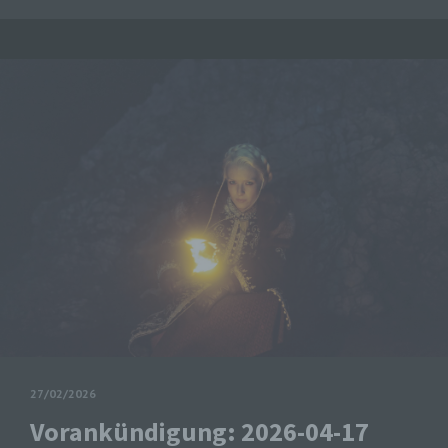
k) Einwilligung
Einwilligung ist jede von der betroffenen Person
freiwillig für den bestimmten Fall in informierter
Weise und unmissverständlich abgegebene
Willensbekundung in Form einer Erklärung oder
einer sonstigen eindeutigen bestätigenden
Handlung, mit der die betroffene Person zu
verstehen gibt, dass sie mit der Verarbeitung der
sie betreffenden personenbezogenen Daten
einverstanden ist.
Name und Anschrift des für die Verarbeitung
Verantwortlichen
Verantwortlicher im Sinne der Datenschutz-
Grundverordnung, sonstiger in den Mitgliedstaaten der
Europäischen Union geltenden Datenschutzgesetze
und anderer Bestimmungen mit
datenschutzrechtlichem Charakter ist die:
27/02/2026
Michaela Mayerr
Vorankündigung: 2026-04-17