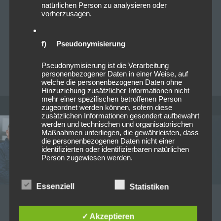
Am Mittwoch, den 14. Oktober 2026, kommt die
natürlichen Person zu analysieren oder
polnische Extreme-Metal-Legende Behemoth im
vorherzusagen.
Rahmen ihrer „In League With Satan“ Co-Headline-
Tour gemeinsam mit Dimmu Borgir und Dark…
Read
f) Pseudonymisierung
more
Pseudonymisierung ist die Verarbeitung
THOMAS
0
personenbezogener Daten in einer Weise, auf
welche die personenbezogenen Daten ohne
Hinzuziehung zusätzlicher Informationen nicht
mehr einer spezifischen betroffenen Person
zugeordnet werden können, sofern diese
zusätzlichen Informationen gesondert aufbewahrt
werden und technischen und organisatorischen
Maßnahmen unterliegen, die gewährleisten, dass
die personenbezogenen Daten nicht einer
identifizierten oder identifizierbaren natürlichen
Person zugewiesen werden.
Essenziell
Statistiken
g) Verantwortlicher oder für die
Verarbeitung Verantwortlicher
09/03/2026
✓ Akzeptieren
Verantwortlicher oder für die Verarbeitung