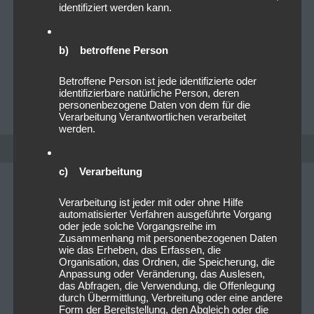
identifiziert werden kann.
Die Foo Fighters gehen 2026 wieder auf Tour – und
machen dabei auch mit der „AKE Cover Tour 2026“
b) betroffene Person
Station auf europäischen Bühnen. Für Fans…
Read
more
Betroffene Person ist jede identifizierte oder
identifizierbare natürliche Person, deren
CHRISTOPHER FOLLRICH
0
personenbezogene Daten von dem für die
Verarbeitung Verantwortlichen verarbeitet
werden.
c) Verarbeitung
Verarbeitung ist jeder mit oder ohne Hilfe
automatisierter Verfahren ausgeführte Vorgang
oder jede solche Vorgangsreihe im
Zusammenhang mit personenbezogenen Daten
wie das Erheben, das Erfassen, die
Organisation, das Ordnen, die Speicherung, die
Anpassung oder Veränderung, das Auslesen,
das Abfragen, die Verwendung, die Offenlegung
durch Übermittlung, Verbreitung oder eine andere
Form der Bereitstellung, den Abgleich oder die