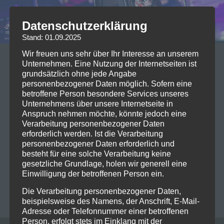
Datenschutzerklärung
Stand: 01.09.2025
Wir freuen uns sehr über Ihr Interesse an unserem
05/10/2022
Unternehmen. Eine Nutzung der Internetseiten ist
grundsätzlich ohne jede Angabe
Konzert-Review „The Roadside“
personenbezogener Daten möglich. Sofern eine
Tour 2022 @Arena Nürnberger
betroffene Person besondere Services unseres
Unternehmens über unsere Internetseite in
Versicherung Nürnberg
Anspruch nehmen möchte, könnte jedoch eine
Verarbeitung personenbezogener Daten
Billy Idol, der seit über 40 Jahren im Musikgeschäft
erforderlich werden. Ist die Verarbeitung
personenbezogener Daten erforderlich und
tätig ist und somit vermutlich dienstältester
besteht für eine solche Verarbeitung keine
Punkrocker der Welt, musste seine Tour leider
gesetzliche Grundlage, holen wir generell eine
verschieben. Glücklicherweise konnten…
Read more
Einwilligung der betroffenen Person ein.
Die Verarbeitung personenbezogener Daten,
CRISTIAN FORMANN
0
beispielsweise des Namens, der Anschrift, E-Mail-
Adresse oder Telefonnummer einer betroffenen
Person, erfolgt stets im Einklang mit der