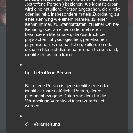
„betroffene Person") beziehen. Als identifizierbar
wird eine natürliche Person angesehen, die direkt
oder indirekt, insbesondere mittels Zuordnung zu
einer Kennung wie einem Namen, zu einer
Kennnummer, zu Standortdaten, zu einer Online-
Kennung oder zu einem oder mehreren
besonderen Merkmalen, die Ausdruck der
19/07/2022
physischen, physiologischen, genetischen,
psychischen, wirtschaftlichen, kulturellen oder
2022-07-18 Konzert-Review
sozialen Identität dieser natürlichen Person sind,
identifiziert werden kann.
Crypta, Dust Bolt und Sepultura
@Der Hirsch Nürnberg
b) betroffene Person
„Ladies first“ heißt es an diesem heißen Montag im
Betroffene Person ist jede identifizierte oder
Nürnberger Hirsch. Den Abend eröffnet der düstere
identifizierbare natürliche Person, deren
Damen-Vierer Crypta. Wer allerdings erwartet, dass
personenbezogene Daten von dem für die
Verarbeitung Verantwortlichen verarbeitet
die vier Mädels entspannte…
Read more
werden.
PATRICK LICHTENBERGER
0
c) Verarbeitung