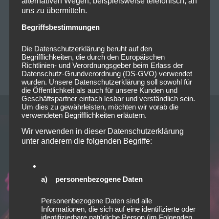
alternativen Wegen, beispielsweise telefonisch, an
uns zu übermitteln.
Groß. So richtig Groß. War Sie. Die Freude, und ja:
auch Raven van Dorst. Aura, Stimme und die
Begriffsbestimmungen
Persönlichkeit an sich. Nach den beinahe schon…
Die Datenschutzerklärung beruht auf den
Read more
Begrifflichkeiten, die durch den Europäischen
Richtlinien- und Verordnungsgeber beim Erlass der
PATRICK LICHTENBERGER
0
Datenschutz-Grundverordnung (DS-GVO) verwendet
wurden. Unsere Datenschutzerklärung soll sowohl für
die Öffentlichkeit als auch für unsere Kunden und
Geschäftspartner einfach lesbar und verständlich sein.
Um dies zu gewährleisten, möchten wir vorab die
verwendeten Begrifflichkeiten erläutern.
Wir verwenden in dieser Datenschutzerklärung
unter anderem die folgenden Begriffe:
a) personenbezogene Daten
Personenbezogene Daten sind alle
Informationen, die sich auf eine identifizierte oder
identifizierbare natürliche Person (im Folgenden