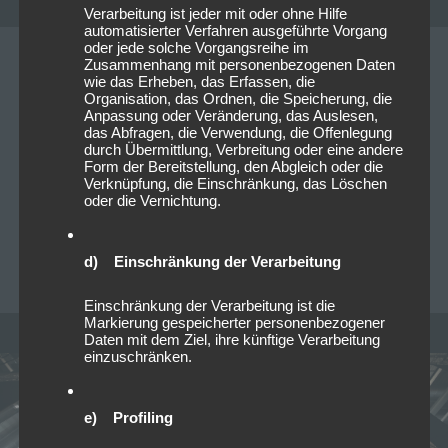
Verarbeitung ist jeder mit oder ohne Hilfe
automatisierter Verfahren ausgeführte Vorgang
oder jede solche Vorgangsreihe im
Zusammenhang mit personenbezogenen Daten
08/03/2020
wie das Erheben, das Erfassen, die
Pottinger im Interview
Organisation, das Ordnen, die Speicherung, die
Anpassung oder Veränderung, das Auslesen,
das Abfragen, die Verwendung, die Offenlegung
Vielen Dank, dass ihr euch die Zeit für ein Interview
durch Übermittlung, Verbreitung oder eine andere
Form der Bereitstellung, den Abgleich oder die
für das Livesound Magazine nehmt und uns Rede und
Verknüpfung, die Einschränkung, das Löschen
Antwort auf unsere Fragen steht.Stellt euch…
Read
oder die Vernichtung.
more
d) Einschränkung der Verarbeitung
MICHAELA MAYER
0
Einschränkung der Verarbeitung ist die
Markierung gespeicherter personenbezogener
Daten mit dem Ziel, ihre künftige Verarbeitung
einzuschränken.
e) Profiling