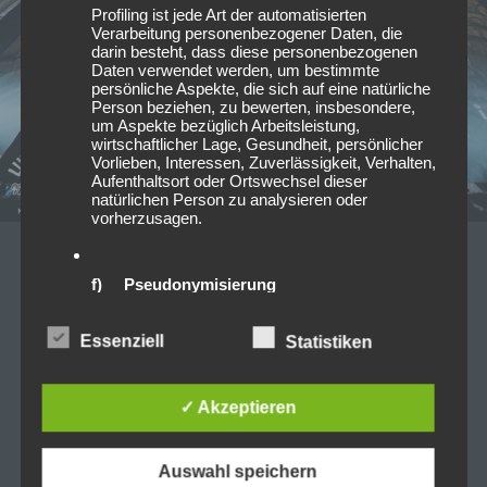
Profiling ist jede Art der automatisierten
Verarbeitung personenbezogener Daten, die
darin besteht, dass diese personenbezogenen
Daten verwendet werden, um bestimmte
persönliche Aspekte, die sich auf eine natürliche
Person beziehen, zu bewerten, insbesondere,
um Aspekte bezüglich Arbeitsleistung,
wirtschaftlicher Lage, Gesundheit, persönlicher
Vorlieben, Interessen, Zuverlässigkeit, Verhalten,
Aufenthaltsort oder Ortswechsel dieser
natürlichen Person zu analysieren oder
vorherzusagen.
11/02/2020
f) Pseudonymisierung
SDP – Die Unendlichste Tour in
Bamberg
Pseudonymisierung ist die Verarbeitung
Essenziell
Statistiken
personenbezogener Daten in einer Weise, auf
welche die personenbezogenen Daten ohne
350 Millionen Views auf YouTube, ungezählte
Hinzuziehung zusätzlicher Informationen nicht
mehr einer spezifischen betroffenen Person
✓ Akzeptieren
Headliner-Slots auf diversen Festivals sprechen
zugeordnet werden können, sofern diese
eigentlich eine klare Sprache. Dennoch ist „die
zusätzlichen Informationen gesondert aufbewahrt
werden und technischen und organisatorischen
Bekannteste Unbekannte Band der Welt“ in der…
Auswahl speichern
Maßnahmen unterliegen, die gewährleisten, dass