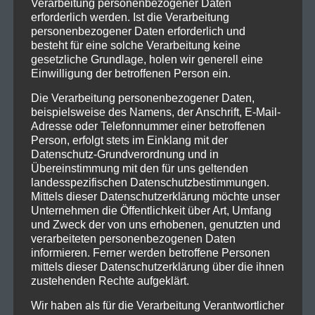
Verarbeitung personenbezogener Daten
Dann aber ging es los. Pünktlich um 20 Uhr stürmten
erforderlich werden. Ist die Verarbeitung
Vincent und Dag die Bühne und nachdem der
personenbezogener Daten erforderlich und
Vorhang fiel gab es kein Halten mehr.
besteht für eine solche Verarbeitung keine
gesetzliche Grundlage, holen wir generell eine
Mit einem perfekten Sound und einer grandiosen
Einwilligung der betroffenen Person ein.
Show mit Konfetti, Pyrotechnik, tollem Bühnenaufbau
Die Verarbeitung personenbezogener Daten,
brachten sie die Menge zum Mitsingen und
beispielsweise des Namens, der Anschrift, E-Mail-
mitfeiern.
Adresse oder Telefonnummer einer betroffenen
Person, erfolgt stets im Einklang mit der
Datenschutz-Grundverordnung und in
Übereinstimmung mit den für uns geltenden
landesspezifischen Datenschutzbestimmungen.
Mittels dieser Datenschutzerklärung möchte unser
SDP @ Brose Arena Bamberg
SDP @ Brose Arena Bamberg
Unternehmen die Öffentlichkeit über Art, Umfang
by Michaela Mayer
by Michaela Mayer
und Zweck der von uns erhobenen, genutzten und
verarbeiteten personenbezogenen Daten
informieren. Ferner werden betroffene Personen
Songs wie „ich bin eine Biene“, „ne Leiche“,
mittels dieser Datenschutzerklärung über die ihnen
„eigentlich wollte ich nie ein Liebeslied schreiben“,
zustehenden Rechte aufgeklärt.
„ich will nur dass du weißt“, „ich muss immer an dich
Wir haben als für die Verarbeitung Verantwortlicher
denken“ luden zum Mitsingen ein, aber auch für die