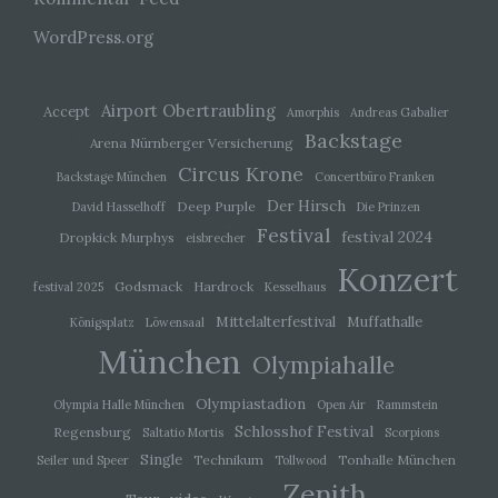
d) Einschränkung der Verarbeitung
WordPress.org
Einschränkung der Verarbeitung ist die
Markierung gespeicherter personenbezogener
Daten mit dem Ziel, ihre künftige Verarbeitung
Airport Obertraubling
Accept
Amorphis
Andreas Gabalier
einzuschränken.
Backstage
Arena Nürnberger Versicherung
Circus Krone
Backstage München
Concertbüro Franken
e) Profiling
Der Hirsch
Deep Purple
David Hasselhoff
Die Prinzen
Festival
festival 2024
Dropkick Murphys
eisbrecher
Profiling ist jede Art der automatisierten
Verarbeitung personenbezogener Daten, die
Konzert
darin besteht, dass diese personenbezogenen
Godsmack
Hardrock
festival 2025
Kesselhaus
Daten verwendet werden, um bestimmte
persönliche Aspekte, die sich auf eine natürliche
Mittelalterfestival
Muffathalle
Königsplatz
Löwensaal
Person beziehen, zu bewerten, insbesondere,
München
um Aspekte bezüglich Arbeitsleistung,
Olympiahalle
wirtschaftlicher Lage, Gesundheit, persönlicher
Vorlieben, Interessen, Zuverlässigkeit, Verhalten,
Olympiastadion
Olympia Halle München
Open Air
Rammstein
Aufenthaltsort oder Ortswechsel dieser
natürlichen Person zu analysieren oder
Schlosshof Festival
Regensburg
Saltatio Mortis
Scorpions
vorherzusagen.
Single
Technikum
Tonhalle München
Seiler und Speer
Tollwood
Zenith