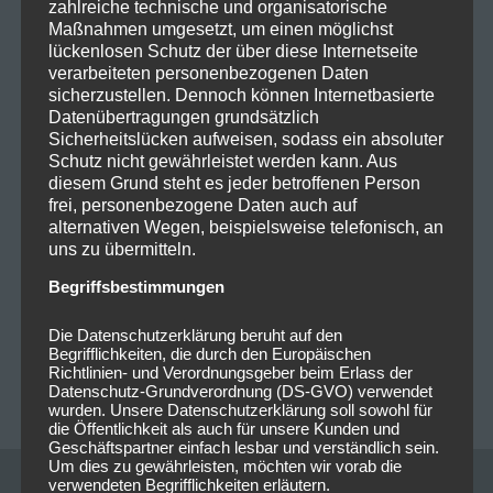
zahlreiche technische und organisatorische
einen oder anderen romantischen Gefühle.
Maßnahmen umgesetzt, um einen möglichst
lückenlosen Schutz der über diese Internetseite
Danach ging es wieder weiter mit fetter Party und
verarbeiteten personenbezogenen Daten
Hits aus dem Album „Die unendlichste Geschichte“.
sicherzustellen. Dennoch können Internetbasierte
Datenübertragungen grundsätzlich
Leider war nach 2 h und zwei Zugaben die Party auch
Sicherheitslücken aufweisen, sodass ein absoluter
Schutz nicht gewährleistet werden kann. Aus
schon wieder vorbei. Die unendlichste Geschichte
diesem Grund steht es jeder betroffenen Person
von SDP wird aber definitiv weitergehen.
frei, personenbezogene Daten auch auf
alternativen Wegen, beispielsweise telefonisch, an
Weitere Bilder sind hier zu finden:
https://livesound-
uns zu übermitteln.
magazine.com/gallery/sdp-brose-arena-bamberg-
Begriffsbestimmungen
2020
Die Datenschutzerklärung beruht auf den
Bericht und Bilder: Michaela Mayer
Begrifflichkeiten, die durch den Europäischen
Richtlinien- und Verordnungsgeber beim Erlass der
Datenschutz-Grundverordnung (DS-GVO) verwendet
wurden. Unsere Datenschutzerklärung soll sowohl für
die Öffentlichkeit als auch für unsere Kunden und
Geschäftspartner einfach lesbar und verständlich sein.
Um dies zu gewährleisten, möchten wir vorab die
verwendeten Begrifflichkeiten erläutern.