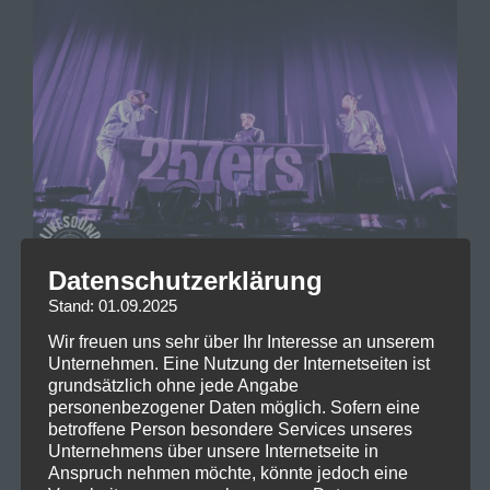
Datenschutzerklärung
257ers @ Brose Arena Bamberg by Michaela Mayer
Stand: 01.09.2025
Wir freuen uns sehr über Ihr Interesse an unserem
Zuvor heizten aber die 257ers mal die Brose Arena
Unternehmen. Eine Nutzung der Internetseiten ist
vor und animierten die Menge zum tanzen, singen
grundsätzlich ohne jede Angabe
und feiern. Weitere Bilder findet ihr hier:
personenbezogener Daten möglich. Sofern eine
https://livesound-magazine.com/gallery/257ers-
betroffene Person besondere Services unseres
Unternehmens über unsere Internetseite in
brose-arena-bamberg-2020
Anspruch nehmen möchte, könnte jedoch eine