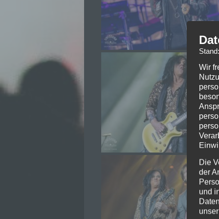
Dat
Stand
Wir f
Nutzu
perso
beson
Anspr
perso
perso
Verar
Einwi
Die V
der A
Perso
und i
Daten
unser