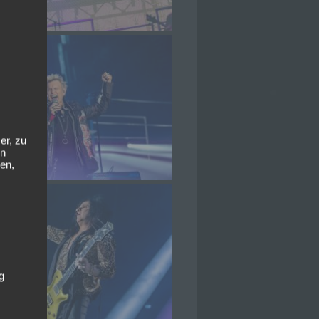
er, zu
en
en,
g