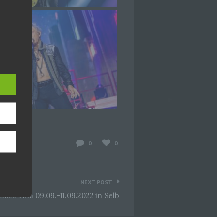
hang
der
, das
0
0
NEXT POST
 2022 vom 09.09.-11.09.2022 in Selb
ener
wendet