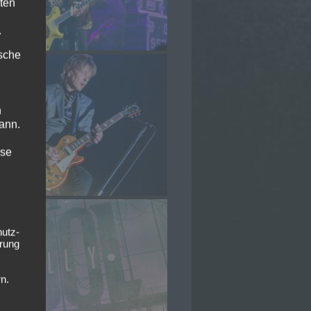
ten
.
ische
n
ann.
ise
hutz-
rung
n.