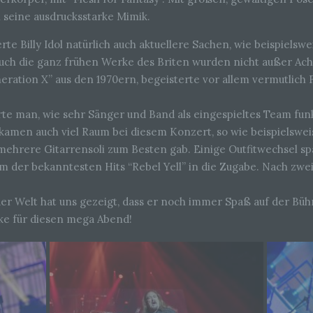
 seine ausdrucksstarke Mimik.
te Billy Idol natürlich auch aktuellere Sachen, wie beispielswe
auch die ganz frühen Werke des Briten wurden nicht außer Ach
eration X” aus den 1970ern, begeisterte vor allem vermutlich
 man, wie sehr Sänger und Band als eingespieltes Team funkti
kamen auch viel Raum bei diesem Konzert, so wie beispielsweis
ehrere Gitarrensoli zum Besten gab. Einige Outfitwechsel spä
em der bekanntesten Hits “Rebel Yell” in die Zugabe. Nach zwe
der Welt hat uns gezeigt, dass er noch immer Spaß auf der Bühn
ke für diesen mega Abend!