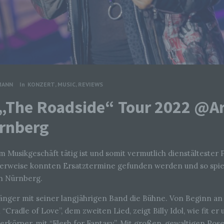
MANN
In
KONZERT
,
MUSIC
,
REVIEWS
„The Roadside“ Tour 2022 @A
rnberg
n im Musikgeschäft tätig ist und somit vermutlich dienstälteste
herweise konnten Ersatztermine gefunden werden und so spielt
n Nürnberg.
Sänger mit seiner langjährigen Band die Bühne. Von Beginn an
“Cradle of Love”, dem zweiten Lied, zeigt Billy Idol, wie fit e
rkörper, mit “Flesh for Fantasy”. Mit großen, gewaltigen Pos