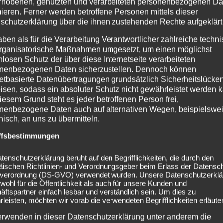
rhobenen, genutzten und verarbeiteten personenbezogenen Da
mieren. Ferner werden betroffene Personen mittels dieser
schutzerklärung über die ihnen zustehenden Rechte aufgeklärt
aben als für die Verarbeitung Verantwortlicher zahlreiche techn
rganisatorische Maßnahmen umgesetzt, um einen möglichst
nlosen Schutz der über diese Internetseite verarbeiteten
nenbezogenen Daten sicherzustellen. Dennoch können
netbasierte Datenübertragungen grundsätzlich Sicherheitslücke
isen, sodass ein absoluter Schutz nicht gewährleistet werden k
iesem Grund steht es jeder betroffenen Person frei,
nenbezogene Daten auch auf alternativen Wegen, beispielswe
onisch, an uns zu übermitteln.
ffsbestimmungen
tenschutzerklärung beruht auf den Begrifflichkeiten, die durch den
äischen Richtlinien- und Verordnungsgeber beim Erlass der Datensc
verordnung (DS-GVO) verwendet wurden. Unsere Datenschutzerklä
owohl für die Öffentlichkeit als auch für unsere Kunden und
ftspartner einfach lesbar und verständlich sein. Um dies zu
leisten, möchten wir vorab die verwendeten Begrifflichkeiten erläuter
erwenden in dieser Datenschutzerklärung unter anderem die