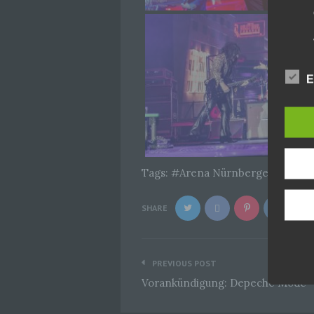
E
Tags:
Arena Nürnberger Versic
SHARE
Beitragsnavigation
PREVIOUS POST
Vorankündigung: Depeche Mode 