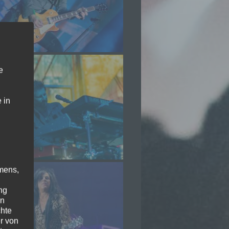
e
 in
mens,
ng
en
chte
r von