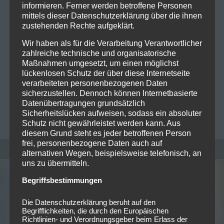
informieren. Ferner werden betroffene Personen
Fiddler’s Green auf „St. Patrick’s
mittels dieser Datenschutzerklärung über die ihnen
zustehenden Rechte aufgeklärt.
Daze“ Tour
Wir haben als für die Verarbeitung Verantwortlicher
zahlreiche technische und organisatorische
Fiddler’s Green gehen auf eine kleine aber feine Tour
Maßnahmen umgesetzt, um einen möglichst
zum Tag der Tage aller Folkpunkfreunde! Bei den
lückenlosen Schutz der über diese Internetseite
Konzerten wird der passende Soundtrack zu Stout
verarbeiteten personenbezogenen Daten
und…
Read more
sicherzustellen. Dennoch können Internetbasierte
Datenübertragungen grundsätzlich
Sicherheitslücken aufweisen, sodass ein absoluter
PATRICK LICHTENBERGER
0
Schutz nicht gewährleistet werden kann. Aus
diesem Grund steht es jeder betroffenen Person
frei, personenbezogene Daten auch auf
alternativen Wegen, beispielsweise telefonisch, an
uns zu übermitteln.
Begriffsbestimmungen
Die Datenschutzerklärung beruht auf den
Begrifflichkeiten, die durch den Europäischen
Richtlinien- und Verordnungsgeber beim Erlass der