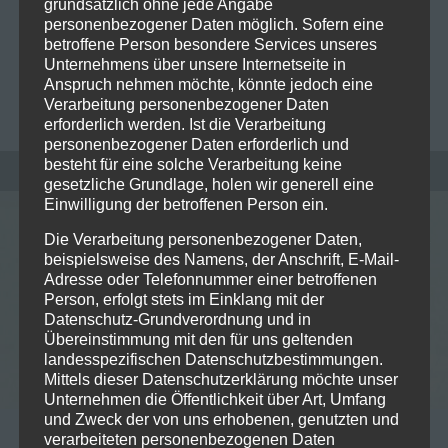
grundsätzlich ohne jede Angabe
Release von „We Want Mohr“ (Tubareckorz / Rough
personenbezogener Daten möglich. Sofern eine
Trade) als 180g Vinylversion. Die Platte kann schon
betroffene Person besondere Services unseres
jetzt bei diesen Anbietern…
Read more
Unternehmens über unsere Internetseite in
Anspruch nehmen möchte, könnte jedoch eine
Verarbeitung personenbezogener Daten
MICHAELA MAYER
0
erforderlich werden. Ist die Verarbeitung
personenbezogener Daten erforderlich und
besteht für eine solche Verarbeitung keine
gesetzliche Grundlage, holen wir generell eine
Einwilligung der betroffenen Person ein.
Die Verarbeitung personenbezogener Daten,
beispielsweise des Namens, der Anschrift, E-Mail-
Adresse oder Telefonnummer einer betroffenen
Person, erfolgt stets im Einklang mit der
Datenschutz-Grundverordnung und in
Übereinstimmung mit den für uns geltenden
landesspezifischen Datenschutzbestimmungen.
Mittels dieser Datenschutzerklärung möchte unser
Unternehmen die Öffentlichkeit über Art, Umfang
und Zweck der von uns erhobenen, genutzten und
verarbeiteten personenbezogenen Daten
04/04/2023