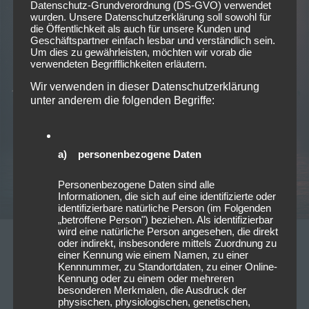
Datenschutz-Grundverordnung (DS-GVO) verwendet
wurden. Unsere Datenschutzerklärung soll sowohl für
die Öffentlichkeit als auch für unsere Kunden und
Geschäftspartner einfach lesbar und verständlich sein.
Um dies zu gewährleisten, möchten wir vorab die
verwendeten Begrifflichkeiten erläutern.
Wir verwenden in dieser Datenschutzerklärung
unter anderem die folgenden Begriffe:
a) personenbezogene Daten
Personenbezogene Daten sind alle
Informationen, die sich auf eine identifizierte oder
identifizierbare natürliche Person (im Folgenden
„betroffene Person") beziehen. Als identifizierbar
wird eine natürliche Person angesehen, die direkt
oder indirekt, insbesondere mittels Zuordnung zu
26/03/2023
einer Kennung wie einem Namen, zu einer
Neue Singles – März 2023 KW12
Kennnummer, zu Standortdaten, zu einer Online-
Kennung oder zu einem oder mehreren
besonderen Merkmalen, die Ausdruck der
Querbeet durch die neuen Singles & Videos Nachtblut
physischen, physiologischen, genetischen,