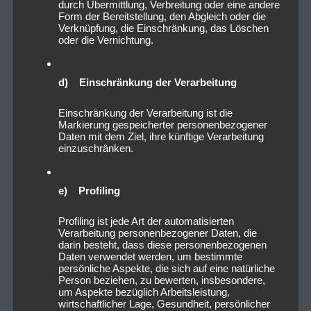
durch Übermittlung, Verbreitung oder eine andere
Form der Bereitstellung, den Abgleich oder die
Verknüpfung, die Einschränkung, das Löschen
oder die Vernichtung.
26/03/2023
d) Einschränkung der Verarbeitung
Smokemaster kommen mit
Einschränkung der Verarbeitung ist die
neuem Album „Cosmic
Markierung gespeicherter personenbezogener
Daten mit dem Ziel, ihre künftige Verarbeitung
Connector“
einzuschränken.
Smokemaster ist eine Psychedelic Rockband aus
e) Profiling
Köln. Mit „Cosmic Connector“ veröffentlichte die
Band ihr zweites Studioalbum am 21.04.23. Ihre Musik
Profiling ist jede Art der automatisierten
ist tanzbar, intuitiv und stilistisch breit gefächert….
Verarbeitung personenbezogener Daten, die
darin besteht, dass diese personenbezogenen
Read more
Daten verwendet werden, um bestimmte
persönliche Aspekte, die sich auf eine natürliche
PATRICK LICHTENBERGER
0
Person beziehen, zu bewerten, insbesondere,
um Aspekte bezüglich Arbeitsleistung,
wirtschaftlicher Lage, Gesundheit, persönlicher