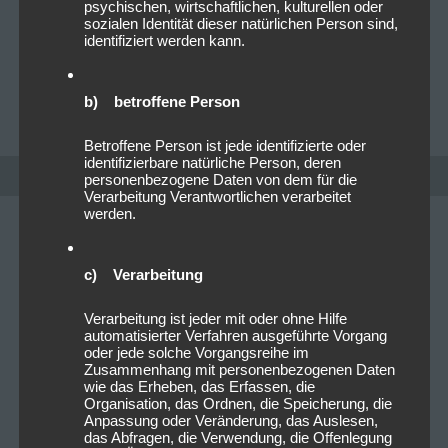
psychischen, wirtschaftlichen, kulturellen oder
– „Kaltes Herz“ Um die Bühne für dieses höllische
sozialen Identität dieser natürlichen Person sind,
Live-Erlebnis zu bereiten, hat die Band gerade ein…
identifiziert werden kann.
Read more
b) betroffene Person
PATRICK LICHTENBERGER
0
Betroffene Person ist jede identifizierte oder
identifizierbare natürliche Person, deren
personenbezogene Daten von dem für die
Verarbeitung Verantwortlichen verarbeitet
werden.
c) Verarbeitung
Verarbeitung ist jeder mit oder ohne Hilfe
automatisierter Verfahren ausgeführte Vorgang
oder jede solche Vorgangsreihe im
Zusammenhang mit personenbezogenen Daten
wie das Erheben, das Erfassen, die
Organisation, das Ordnen, die Speicherung, die
Anpassung oder Veränderung, das Auslesen,
das Abfragen, die Verwendung, die Offenlegung