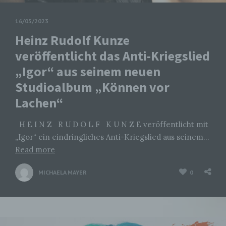
16/05/2023
Heinz Rudolf Kunze
veröffentlicht das Anti-Kriegslied
„Igor“ aus seinem neuen
Studioalbum „Können vor
Lachen“
H E I N Z R U D O L F K U N Z E veröffentlicht mit
„Igor“ ein eindringliches Anti-Kriegslied aus seinem…
Read more
MICHAELA MAYER
0