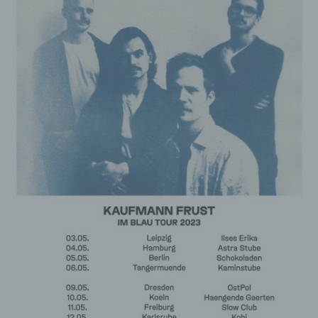
k) Einwilligung
Einwilligung ist jede von der betroffenen Person
freiwillig für den bestimmten Fall in informierter
Weise und unmissverständlich abgegebene
Willensbekundung in Form einer Erklärung oder
einer sonstigen eindeutigen bestätigenden
Handlung, mit der die betroffene Person zu
verstehen gibt, dass sie mit der Verarbeitung der
sie betreffenden personenbezogenen Daten
einverstanden ist.
Name und Anschrift des für die Verarbeitung
Verantwortlichen
Verantwortlicher im Sinne der Datenschutz-
Grundverordnung, sonstiger in den Mitgliedstaaten der
Europäischen Union geltenden Datenschutzgesetze
und anderer Bestimmungen mit
datenschutzrechtlichem Charakter ist die:
Michaela Mayerr