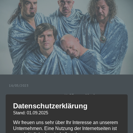
16/05/2023
KNORKATOR veröffentlicht am
02.06. den Re-Release von „We
Datenschutzerklärung
Stand: 01.09.2025
Want Mohr“ als Vinylversion
Wir freuen uns sehr über Ihr Interesse an unserem
KNORKATOR veröffentlicht am 02.06. den Re-
Unternehmen. Eine Nutzung der Internetseiten ist