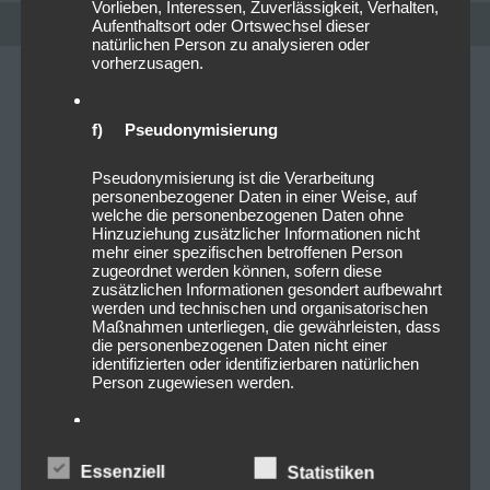
Vorlieben, Interessen, Zuverlässigkeit, Verhalten,
Aufenthaltsort oder Ortswechsel dieser
natürlichen Person zu analysieren oder
vorherzusagen.
f) Pseudonymisierung
Pseudonymisierung ist die Verarbeitung
personenbezogener Daten in einer Weise, auf
welche die personenbezogenen Daten ohne
Hinzuziehung zusätzlicher Informationen nicht
mehr einer spezifischen betroffenen Person
zugeordnet werden können, sofern diese
zusätzlichen Informationen gesondert aufbewahrt
werden und technischen und organisatorischen
Maßnahmen unterliegen, die gewährleisten, dass
24/03/2023
die personenbezogenen Daten nicht einer
identifizierten oder identifizierbaren natürlichen
Pink Floyd 50 Jahre „The Dark
Person zugewiesen werden.
Side Of The Moon“
g) Verantwortlicher oder für die
Heute ist es auf den Tag genau 50 Jahre her, dass Pink
Verarbeitung Verantwortlicher
Essenziell
Statistiken
Floyd „The Dark Side Of The Moon“ in Deutschland