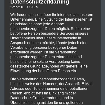
Datenschutzerklärung
Maurice Meyer ist für Polas wirkmächtige Stimme a
Stand: 01.09.2025
match made in heaven: Mit Gitarren- und
Synthiemelodien machen Dews immer wieder
Wir freuen uns sehr über Ihr Interesse an unserem
gewaltige Räume auf, die stimmlich mit
Unternehmen. Eine Nutzung der Internetseiten ist
grundsätzlich ohne jede Angabe
unwiderstehlicher Melodik und raumgreifender
personenbezogener Daten möglich. Sofern eine
Opulenz besetzt werden.
betroffene Person besondere Services unseres
Unternehmens über unsere Internetseite in
Das passt auch ansonsten wunderbar zu diesem
Anspruch nehmen möchte, könnte jedoch eine
elegischen Pop Noir mit Glamfaktor und einer
Verarbeitung personenbezogener Daten
Stimme, einer Melodie, die wir nie wieder vergessen
erforderlich werden. Ist die Verarbeitung
personenbezogener Daten erforderlich und
werden. Folk-Sentenzen, erhabene Synthieflächen,
besteht für eine solche Verarbeitung keine
wirkungsvoll gesetzte Gitarren bilden eine Wall of
gesetzliche Grundlage, holen wir generell eine
Sound, die bisweilen an die frühen Garbage, an
Einwilligung der betroffenen Person ein.
Cocteau Twins oder Alison Goldfrapp denken lässt,
Die Verarbeitung personenbezogener Daten,
stilistisch aber eine ureigene Kategorie begründet.
beispielsweise des Namens, der Anschrift, E-Mail-
»Come on, let it go, falling water«
Adresse oder Telefonnummer einer betroffenen
Person, erfolgt stets im Einklang mit der
Anderthalb Jahre nach den schicksalhaften ersten
Datenschutz-Grundverordnung und in
Küchensessions ist aus Dews eine Band geworden,
Übereinstimmung mit den für uns geltenden