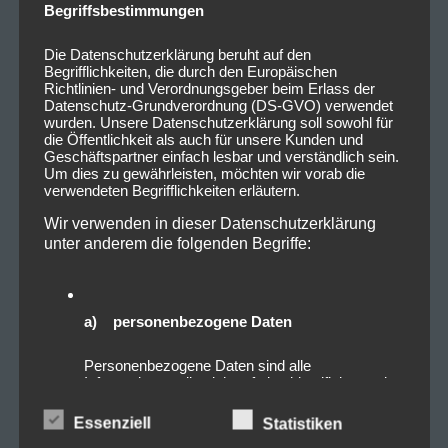
Begriffsbestimmungen
Die Datenschutzerklärung beruht auf den
Begrifflichkeiten, die durch den Europäischen
Richtlinien- und Verordnungsgeber beim Erlass der
Datenschutz-Grundverordnung (DS-GVO) verwendet
wurden. Unsere Datenschutzerklärung soll sowohl für
die Öffentlichkeit als auch für unsere Kunden und
Geschäftspartner einfach lesbar und verständlich sein.
Um dies zu gewährleisten, möchten wir vorab die
verwendeten Begrifflichkeiten erläutern.
Quelle:
Check Your Head
Wir verwenden in dieser Datenschutzerklärung
unter anderem die folgenden Begriffe:
Tags:
Dew
a) personenbezogene Daten
Personenbezogene Daten sind alle
0
0
Informationen, die sich auf eine identifizierte oder
identifizierbare natürliche Person (im Folgenden
„betroffene Person") beziehen. Als identifizierbar
Essenziell
Statistiken
wird eine natürliche Person angesehen, die direkt
Beitragsnavigation