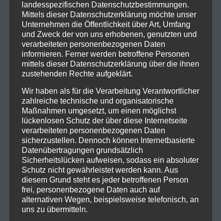
landesspezifischen Datenschutzbestimmungen.
von der dieses Jahr noch einiges zu erwarten ist.
Mittels dieser Datenschutzerklärung möchte unser
Ende März spielen Dews erste Konzerte in Berlin
Unternehmen die Öffentlichkeit über Art, Umfang
und Hamburg, im Herbst erscheint das erste Album,
und Zweck der von uns erhobenen, genutzten und
produziert von Olaf Opal. Pola Levy hatte dem
verarbeiteten personenbezogenen Daten
informieren. Ferner werden betroffene Personen
legendären Produzenten (The Notwist, Düsseldorf
mittels dieser Datenschutzerklärung über die ihnen
Düsterboys, Juli u.v.a.) einen Song geschickt, zehn
zustehenden Rechte aufgeklärt.
Minuten später kam die Nachricht:
»Das will ich
Wir haben als für die Verarbeitung Verantwortlicher
unbedingt produzieren.«
zahlreiche technische und organisatorische
Maßnahmen umgesetzt, um einen möglichst
Dews sind ein schillernder Diamant und »Falling
lückenlosen Schutz der über diese Internetseite
Water« ein für einen ersten Eindruck ziemlich
verarbeiteten personenbezogenen Daten
gewaltiger Instant-Hit. Ein Gruß aus der Küche,
sicherzustellen. Dennoch können Internetbasierte
wenn man so will.
Datenübertragungen grundsätzlich
Sicherheitslücken aufweisen, sodass ein absoluter
Dews live:
Schutz nicht gewährleistet werden kann. Aus
diesem Grund steht es jeder betroffenen Person
24.03.2023 Hamburg, Uebel & Gefährlich
frei, personenbezogene Daten auch auf
25.03.2023 Berlin, Monarch
alternativen Wegen, beispielsweise telefonisch, an
uns zu übermitteln.