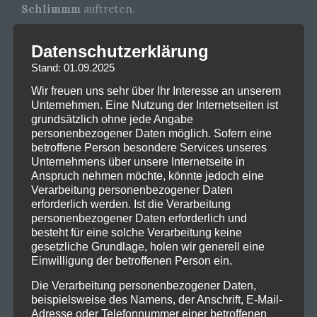
Schlimmm
auftreten.
Wer 2024 auf dem Schlosshof Festival war, hat dort
Datenschutzerklärung
vielleicht das vorläufige 2025er Banner schon
Stand: 01.09.2025
gesehen – anders als dort angekündigt wird aber
nicht Eluveitie, sondern
Eisbrecher
der Headliner
Wir freuen uns sehr über Ihr Interesse an unserem
Unternehmen. Eine Nutzung der Internetseiten ist
des zweiten Tages sein. Mit ihrem neuen Album
grundsätzlich ohne jede Angabe
„Kaltfront°!” kommen die Rocker zum ersten Mal auf
personenbezogener Daten möglich. Sofern eine
die Schlosshofbühne. Auch
Equilibrium
werden zum
betroffene Person besondere Services unseres
ersten Mal mit dabei sein und mit ihrem Epic Metal
Unternehmens über unsere Internetseite in
Anspruch nehmen möchte, könnte jedoch eine
das Publikum für den Headliner aufheizen. Kein
Verarbeitung personenbezogener Daten
Neuzugang sind die Herren von
Coppelius
– mit
erforderlich werden. Ist die Verarbeitung
frischen Kompositionen und gewohnt theatralischem
personenbezogener Daten erforderlich und
Charme, versteht sich.
Manntra
aus Kroatien
besteht für eine solche Verarbeitung keine
gesetzliche Grundlage, holen wir generell eine
bringen zum zweiten Mal ihren Folk-Metal nach
Einwilligung der betroffenen Person ein.
Höchstadt und haben hoffentlich ihr brandneues
Album „Titans” mit im Gepäck. Zwei Bands aus NRW
Die Verarbeitung personenbezogener Daten,
beispielsweise des Namens, der Anschrift, E-Mail-
werden das 18. Schlosshof Festival am Nachmittag
Adresse oder Telefonnummer einer betroffenen