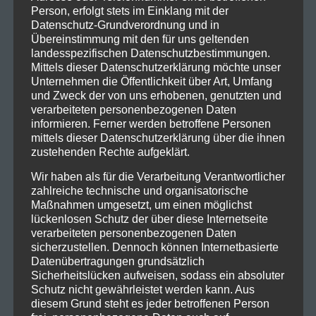
eröffnen: Mittelalter-Rock mit
Haggefugg
und
Person, erfolgt stets im Einklang mit der
Piraten-Folk mit
Katerfahrt
– beide feiern ihr
Datenschutz-Grundverordnung und in
Schlosshof-Debüt. Und auf dem Markt wird es
Übereinstimmung mit den für uns geltenden
landesspezifischen Datenschutzbestimmungen.
unterhaltsam mit
Fatzwerk
, die schon vor über 10
Mittels dieser Datenschutzerklärung möchte unser
Jahren Teil des Schlosshof Festivals waren.
Unternehmen die Öffentlichkeit über Art, Umfang
und Zweck der von uns erhobenen, genutzten und
Moderiert wird das Schlosshof Festival 2025 von Elsi,
verarbeiteten personenbezogenen Daten
der sonst den Dudelsack bei Saltatio Mortis spielt.
informieren. Ferner werden betroffene Personen
Übrigens wird dieser am Vorabend auch einen
mittels dieser Datenschutzerklärung über die ihnen
zustehenden Rechte aufgeklärt.
Dudelsack-Workshop geben mit anschließendem
Konzert der Gebrüder Schlimmm – das Event ist
Wir haben als für die Verarbeitung Verantwortlicher
aber leider bereits ausgebucht.
zahlreiche technische und organisatorische
Maßnahmen umgesetzt, um einen möglichst
Infos zum Schlosshof Festival
lückenlosen Schutz der über diese Internetseite
verarbeiteten personenbezogenen Daten
2025
sicherzustellen. Dennoch können Internetbasierte
Datenübertragungen grundsätzlich
Wo?
Höchstadt an der Aisch (Schlossberg, 91315
Sicherheitslücken aufweisen, sodass ein absoluter
Höchstadt)
Schutz nicht gewährleistet werden kann. Aus
diesem Grund steht es jeder betroffenen Person