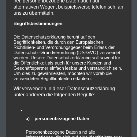
Wann?
Freitag, 22.08. (ab 16:30 Uhr) und Samstag,
frei, personenbezogene Daten auch auf
alternativen Wegen, beispielsweise telefonisch, an
23.08.2024 (ab 12:00 Uhr)
uns zu übermitteln.
Tickets:
Das Wochenendticket gibt es für 103 Euro
Begriffsbestimmungen
direkt beim Veranstalter
sowie an vielen bekannten
Vorverkaufsstellen in Franken. Tagestickets gibt es
Die Datenschutzerklärung beruht auf den
Begrifflichkeiten, die durch den Europäischen
ab 53 Euro bei ok-Ticket und Eventim.
Richtlinien- und Verordnungsgeber beim Erlass der
Datenschutz-Grundverordnung (DS-GVO) verwendet
Camping:
Wie die Jahre zuvor ist der Campingplatz
wurden. Unsere Datenschutzerklärung soll sowohl für
die Öffentlichkeit als auch für unsere Kunden und
wieder auf den Aischwiesen, die fußläufig erreichbar
Geschäftspartner einfach lesbar und verständlich sein.
sind. Wer beim Schlosshof Festival 2025 campen
Um dies zu gewährleisten, möchten wir vorab die
verwendeten Begrifflichkeiten erläutern.
möchte, kann das von Donnerstag, den 21.08. bis
Sonntag, den 24.08. tun – damit das Festival ganz
Wir verwenden in dieser Datenschutzerklärung
entspannt von Anfang bis Ende besucht werden
unter anderem die folgenden Begriffe:
kann.
Tags:
Festival
,
festival 2025
,
Mittelalterfestival
,
a) personenbezogene Daten
Schlosshof Festival
,
schlosshof festival 2025
Personenbezogene Daten sind alle