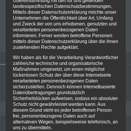
Übereinstimmung mit den für uns geltenden
VV – oder ausgesprochen gesagt: Ville Valo dürfte
landesspezifischen Datenschutzbestimmungen.
wohl so gut wie jedem ein Begriff sein. Hauptsächlich
Mittels dieser Datenschutzerklärung möchte unser
wegen HIM, der Band, von welcher er stolze…
Read
Unternehmen die Öffentlichkeit über Art, Umfang
und Zweck der von uns erhobenen, genutzten und
more
verarbeiteten personenbezogenen Daten
informieren. Ferner werden betroffene Personen
BIANCA FOLLRICH
0
mittels dieser Datenschutzerklärung über die ihnen
zustehenden Rechte aufgeklärt.
Wir haben als für die Verarbeitung Verantwortlicher
zahlreiche technische und organisatorische
Maßnahmen umgesetzt, um einen möglichst
lückenlosen Schutz der über diese Internetseite
verarbeiteten personenbezogenen Daten
sicherzustellen. Dennoch können Internetbasierte
Datenübertragungen grundsätzlich
Sicherheitslücken aufweisen, sodass ein absoluter
Schutz nicht gewährleistet werden kann. Aus
RECENT POSTS
diesem Grund steht es jeder betroffenen Person
frei, personenbezogene Daten auch auf
alternativen Wegen, beispielsweise telefonisch, an
uns zu übermitteln.