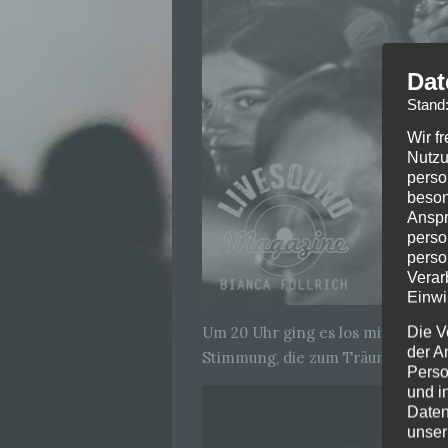
Dat
Stand
Wir f
Nutzu
perso
beson
Anspr
perso
perso
Verar
Einwi
Um 20 Uhr ging es los mit dem is
Die V
der A
Stimmung, die zum Träumen einlu
Perso
und i
Daten
unser