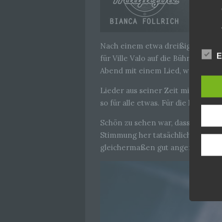
Nach einem etwa dreißig minütig
E
für Ville Valo auf die Bühne. Di
Abend mit einem Lied, welches auc
Lieder aus seiner Zeit mit HIM, s
so für alle etwas. Für die langjäh
Schön zu sehen war, dass das Publ
Stimmung her tatsächlich schwer 
gleichermaßen gut angenommen