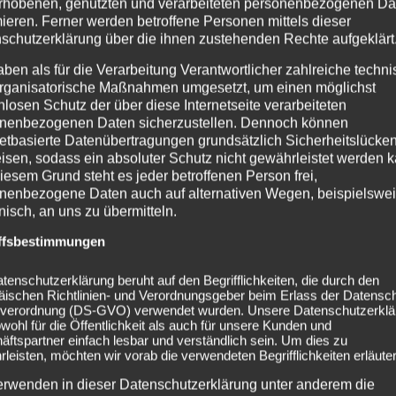
rhobenen, genutzten und verarbeiteten personenbezogenen Da
mieren. Ferner werden betroffene Personen mittels dieser
schutzerklärung über die ihnen zustehenden Rechte aufgeklärt
aben als für die Verarbeitung Verantwortlicher zahlreiche techn
rganisatorische Maßnahmen umgesetzt, um einen möglichst
nlosen Schutz der über diese Internetseite verarbeiteten
nenbezogenen Daten sicherzustellen. Dennoch können
netbasierte Datenübertragungen grundsätzlich Sicherheitslücke
isen, sodass ein absoluter Schutz nicht gewährleistet werden k
iesem Grund steht es jeder betroffenen Person frei,
nenbezogene Daten auch auf alternativen Wegen, beispielswe
onisch, an uns zu übermitteln.
ffsbestimmungen
tenschutzerklärung beruht auf den Begrifflichkeiten, die durch den
äischen Richtlinien- und Verordnungsgeber beim Erlass der Datensc
verordnung (DS-GVO) verwendet wurden. Unsere Datenschutzerklä
owohl für die Öffentlichkeit als auch für unsere Kunden und
ftspartner einfach lesbar und verständlich sein. Um dies zu
leisten, möchten wir vorab die verwendeten Begrifflichkeiten erläuter
erwenden in dieser Datenschutzerklärung unter anderem die