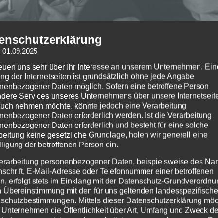
enschutzerklärung
: 01.09.2025
reuen uns sehr über Ihr Interesse an unserem Unternehmen. Ein
ng der Internetseiten ist grundsätzlich ohne jede Angabe
nenbezogener Daten möglich. Sofern eine betroffene Person
dere Services unseres Unternehmens über unsere Internetseite
uch nehmen möchte, könnte jedoch eine Verarbeitung
nenbezogener Daten erforderlich werden. Ist die Verarbeitung
nenbezogener Daten erforderlich und besteht für eine solche
beitung keine gesetzliche Grundlage, holen wir generell eine
lligung der betroffenen Person ein.
ländischen Trio Kaelan Mila. Mit ihrer Musik zauberten sie e
erarbeitung personenbezogener Daten, beispielsweise des Na
nschrift, E-Mail-Adresse oder Telefonnummer einer betroffenen
d.
n, erfolgt stets im Einklang mit der Datenschutz-Grundverordnu
n Übereinstimmung mit den für uns geltenden landesspezifisch
schutzbestimmungen. Mittels dieser Datenschutzerklärung mö
 Unternehmen die Öffentlichkeit über Art, Umfang und Zweck de