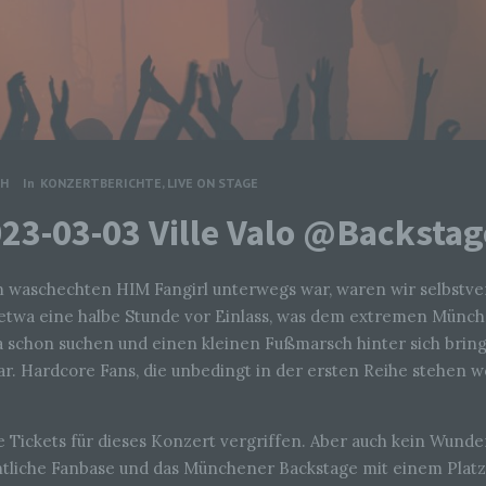
CH
In
KONZERTBERICHTE
,
LIVE ON STAGE
2023-03-03 Ville Valo @Backst
 waschechten HIM Fangirl unterwegs war, waren wir selbstver
r etwa eine halbe Stunde vor Einlass, was dem extremen Münch
 schon suchen und einen kleinen Fußmarsch hinter sich brin
r. Hardcore Fans, die unbedingt in der ersten Reihe stehen wo
e Tickets für dieses Konzert vergriffen. Aber auch kein Wund
tliche Fanbase und das Münchener Backstage mit einem Platz 