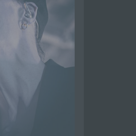
che
eben,
el
 einer
g
ie
baren
rliche
llein
itung