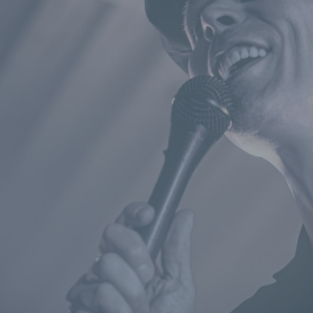
werden, um bestimmte persönliche Aspekte, die sich auf eine natürli
Person beziehen, zu bewerten, insbesondere, um Aspekte bezüglich
Arbeitsleistung, wirtschaftlicher Lage, Gesundheit, persönlicher Vorli
Interessen, Zuverlässigkeit, Verhalten, Aufenthaltsort oder Ortswechs
dieser natürlichen Person zu analysieren oder vorherzusagen.
f) Pseudonymisierung
Pseudonymisierung ist die Verarbeitung personenbezogener Daten in
Weise, auf welche die personenbezogenen Daten ohne Hinzuziehun
zusätzlicher Informationen nicht mehr einer spezifischen betroffenen
Person zugeordnet werden können, sofern diese zusätzlichen
Informationen gesondert aufbewahrt werden und technischen und
organisatorischen Maßnahmen unterliegen, die gewährleisten, dass d
personenbezogenen Daten nicht einer identifizierten oder identifizier
natürlichen Person zugewiesen werden.
g) Verantwortlicher oder für die Verarbeitung Verantwortlicher
Verantwortlicher oder für die Verarbeitung Verantwortlicher ist die natü
oder juristische Person, Behörde, Einrichtung oder andere Stelle, die a
oder gemeinsam mit anderen über die Zwecke und Mittel der Verarbe