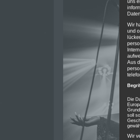
uns e
infor
Daten
Wir h
und o
lücke
perso
Inter
aufwe
Aus d
perso
telef
Begri
Die Da
Europ
Grund
soll s
Geschä
gewähr
Wir v