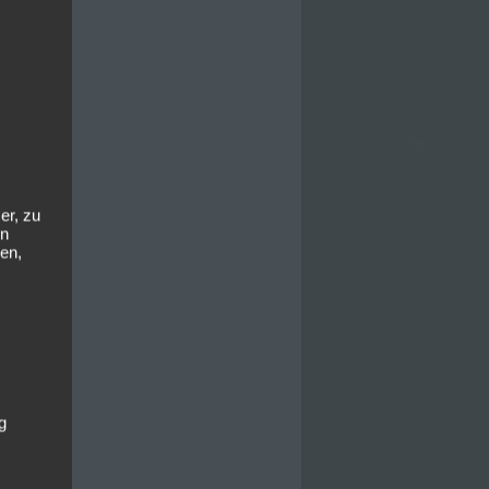
er, zu
en
en,
g