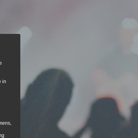
e
 in
mens,
ng