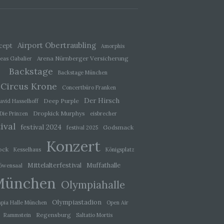
ener
wendet
che
Airport Obertraubling
cept
Amorphis
eben,
Arena Nürnberger Versicherung
eas Gabalier
el
Backstage
Backstage München
Circus Krone
Concertbüro Franken
Der Hirsch
Deep Purple
avid Hasselhoff
Dropkick Murphys
Die Prinzen
eisbrecher
ival
 einer
festival 2024
Godsmack
festival 2025
g
Konzert
ock
Kesselhaus
Königsplatz
Mittelalterfestival
Muffathalle
öwensaal
ie
baren
München
Olympiahalle
Olympiastadion
pia Halle München
Open Air
Regensburg
Rammstein
Saltatio Mortis