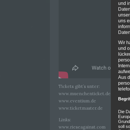
und i
Daten
unser
uns e
infor
Daten
Wir h
und o
lücke
perso
Inter
aufwe
Aus d
perso
Tickets gibt’s unter:
telef
www.muenchenticket.de
Begri
www.eventium.de
www.ticketmaster.de
Die Da
Europ
Links:
Grund
soll s
www.rieseagainst.com