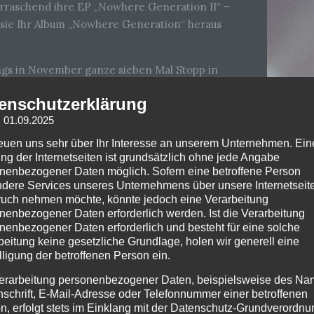
raschend ihre EP „Nowhere Generation II“ –
 sie Ihr Album „Nowhere Generation“ heraus
ungs in November ganze sieben Mal Stopp in
enschutzerklärung
: 01.09.2025
shi Electric Halle
reuen uns sehr über Ihr Interesse an unserem Unternehmen. Ein
ng der Internetseiten ist grundsätzlich ohne jede Angabe
ERBACK Immobilien ARENA
nenbezogener Daten möglich. Sofern eine betroffene Person
s Arena
dere Services unseres Unternehmens über unsere Internetseite
uch nehmen möchte, könnte jedoch eine Verarbeitung
ling-Halle
nenbezogener Daten erforderlich werden. Ist die Verarbeitung
nenbezogener Daten erforderlich und besteht für eine solche
beitung keine gesetzliche Grundlage, holen wir generell eine
e Arena
lligung der betroffenen Person ein.
erarbeitung personenbezogener Daten, beispielsweise des Na
nschrift, E-Mail-Adresse oder Telefonnummer einer betroffenen
n, erfolgt stets im Einklang mit der Datenschutz-Grundverordnu