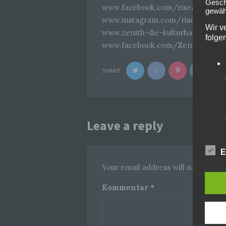
Geschä
www.facebook.com/riseagainst/
gewähr
www.instagram.com/riseagainst/
Wir v
www.zenith-die-kulturhalle.de
folge
www.facebook.com/Zenith.die.Kul
SHARE
Leave a reply
E
Your email address will not be pub
Kommentar
*