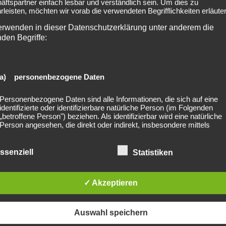
ftspartner einfach lesbar und verständlich sein. Um dies zu
leisten, möchten wir vorab die verwendeten Begrifflichkeiten erläuter
erwenden in dieser Datenschutzerklärung unter anderem die
nden Begriffe:
turhalle
a) personenbezogene Daten
Personenbezogene Daten sind alle Informationen, die sich auf eine
identifizierte oder identifizierbare natürliche Person (im Folgenden
„betroffene Person") beziehen. Als identifizierbar wird eine natürliche
Person angesehen, die direkt oder indirekt, insbesondere mittels
Zuordnung zu einer Kennung wie einem Namen, zu einer Kennnumm
Standortdaten, zu einer Online-Kennung oder zu einem oder mehrer
besonderen Merkmalen, die Ausdruck der physischen, physiologisch
ssenziell
Statistiken
genetischen, psychischen, wirtschaftlichen, kulturellen oder sozialen
lished. Required fields are marked *
Identität dieser natürlichen Person sind, identifiziert werden kann.
✓ Akzeptieren
b) betroffene Person
Auswahl speichern
Betroffene Person ist jede identifizierte oder identifizierbare natürliche