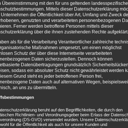
n Übereinstimmung mit den für uns geltenden landesspezifisch
schutzbestimmungen. Mittels dieser Datenschutzerklärung mö
 Unternehmen die Öffentlichkeit über Art, Umfang und Zweck de
rhobenen, genutzten und verarbeiteten personenbezogenen Da
mieren. Ferner werden betroffene Personen mittels dieser
schutzerklärung über die ihnen zustehenden Rechte aufgeklärt
aben als für die Verarbeitung Verantwortlicher zahlreiche techn
rganisatorische Maßnahmen umgesetzt, um einen möglichst
nlosen Schutz der über diese Internetseite verarbeiteten
nenbezogenen Daten sicherzustellen. Dennoch können
netbasierte Datenübertragungen grundsätzlich Sicherheitslücke
isen, sodass ein absoluter Schutz nicht gewährleistet werden k
iesem Grund steht es jeder betroffenen Person frei,
nenbezogene Daten auch auf alternativen Wegen, beispielswe
onisch, an uns zu übermitteln.
ffsbestimmungen
tenschutzerklärung beruht auf den Begrifflichkeiten, die durch den
äischen Richtlinien- und Verordnungsgeber beim Erlass der Datensc
verordnung (DS-GVO) verwendet wurden. Unsere Datenschutzerklä
owohl für die Öffentlichkeit als auch für unsere Kunden und