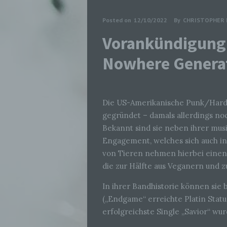
Posted on
12/10/2022
By
CHRISTOPHER 
Vorankündigung:
Nowhere Generat
Die US-Amerikanische Punk/Hardco
gegründet – damals allerdings no
Bekannt sind sie neben ihrer musik
Engagement, welches sich auch in
von Tieren nehmen hierbei einen 
die zur Hälfte aus Veganern und z
In ihrer Bandhistorie können sie
(„Endgame“ erreichte Platin Status
erfolgreichste Single „Savior“ wur