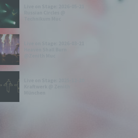
Live on Stage: 2026-05-21
Russian Circles @
Technikum Muc
Live on Stage: 2026-03-21
Heaven Shall Burn
@Zenith Muc
Live on Stage: 2025-12-20
Kraftwerk @ Zenith
München