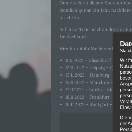
Nun erschien diesen Sommer über
ziemlich genau ein Jahr, nachdem
brachten.
Auf ihrer Tour machen die vier J
Deutschland.
Dat
Hier könnt ihr Sie live erleben:
Stand
11.11.2022 – Düsseldorf – Mitsubi
Wir f
Nutzu
12.11.2022 – Leipzig – QUART
perso
13.11.2022 – Hamburg – Barclay
beson
15.11.2022 – München – Zenith
Anspr
17.11.2022 – Berlin – Max-Schme
perso
perso
18.11.2022 – Frankfurt- Festhalle
Verar
19.11.2022 – Stuttgart – Porsch
Einwi
Die V
der A
Perso