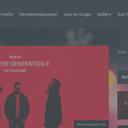
rtseite
Vorankündigungen
Live on Stage
Gallery
Das 
RE
@riseagianst.com