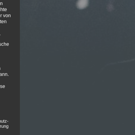
en
chte
r von
ten
.
ische
n
ann.
ise
hutz-
rung