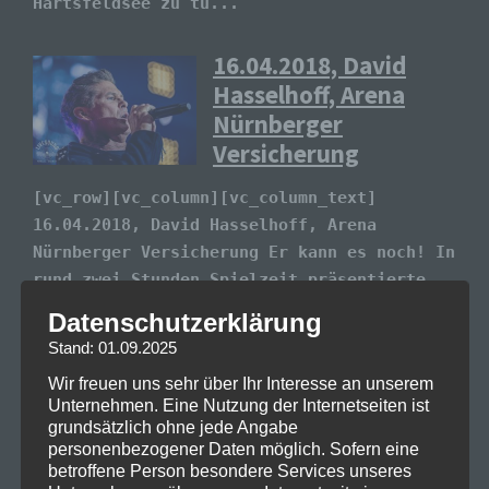
Härtsfeldsee zu tu...
16.04.2018, David
Hasselhoff, Arena
Nürnberger
Versicherung
[vc_row][vc_column][vc_column_text]
16.04.2018, David Hasselhoff, Arena
Nürnberger Versicherung Er kann es noch! In
rund zwei Stunden Spielzeit präsentierte
ein gut gelaunter David Hasselhoff sich und
Datenschutzerklärung
sein Lebenswerk getreu dem Motto "30 Years
Stand: 01.09.2025
Looking F...
Wir freuen uns sehr über Ihr Interesse an unserem
Unternehmen. Eine Nutzung der Internetseiten ist
Festival Bericht
grundsätzlich ohne jede Angabe
Summer Breeze 2017
personenbezogener Daten möglich. Sofern eine
betroffene Person besondere Services unseres