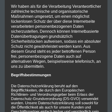
Künstlern, der von Hip Hop über Pop bis zum
Wir haben als für die Verarbeitung Verantwortlicher
Rock fast alles zu bieten hat was das Herz
zahlreiche technische und organisatorische
eines Musikfans höher schlagen läs...
Maßnahmen umgesetzt, um einen möglichst
lückenlosen Schutz der über diese Internetseite
verarbeiteten personenbezogenen Daten
Konzertbericht John
sicherzustellen. Dennoch können Internetbasierte
Lees' Barclay James
Datenübertragungen grundsätzlich
Harvest
Sicherheitslücken aufweisen, sodass ein absoluter
Schutz nicht gewährleistet werden kann. Aus
diesem Grund steht es jeder betroffenen Person
Valleys deep and the
frei, personenbezogene Daten auch auf
FOUNTAINS so high John Lees Barclay James
alternativen Wegen, beispielsweise telefonisch, an
Harvest im Serenadenhof in Nürnberg Hätte
uns zu übermitteln.
jemand mein ungläubiges Gesicht
Begriffsbestimmungen
fotografiert, als ich in den großen
Innenhof der Kongresshalle gelaufen bin und
Die Datenschutzerklärung beruht auf den
Begrifflichkeiten, die durch den Europäischen
verzweifelt nac...
Richtlinien- und Verordnungsgeber beim Erlass der
Datenschutz-Grundverordnung (DS-GVO) verwendet
wurden. Unsere Datenschutzerklärung soll sowohl für
die Öffentlichkeit als auch für unsere Kunden und
Geschäftspartner einfach lesbar und verständlich sein.