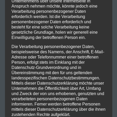
Unternehmens über unsere Internetseite in
Alle Jahre wieder
Anspruch nehmen möchte, könnte jedoch eine
pendeln tausende
Verarbeitung personenbezogener Daten
Metaller in das
erforderlich werden. Ist die Verarbeitung
mittelfänkische
personenbezogener Daten erforderlich und
besteht für eine solche Verarbeitung keine
Dinkelsbühl, um auf dem
gesetzliche Grundlage, holen wir generell eine
SUMMER BREEZE Bands der unterschiedlichsten
Einwilligung der betroffenen Person ein.
Metalgenres zu huldigen. 2017 ist jedoch
Die Verarbeitung personenbezogener Daten,
ein besonderes Jahr, denn der zwanzigste
beispielsweise des Namens, der Anschrift, E-Mail-
Geburtstag des Festivals steht a...
Adresse oder Telefonnummer einer betroffenen
Person, erfolgt stets im Einklang mit der
Festival Bericht
Datenschutz-Grundverordnung und in
Übereinstimmung mit den für uns geltenden
Chiemsee Summer
landesspezifischen Datenschutzbestimmungen.
2017
Mittels dieser Datenschutzerklärung möchte unser
Unternehmen die Öffentlichkeit über Art, Umfang
Das Chiemsee Summer
und Zweck der von uns erhobenen, genutzten und
verarbeiteten personenbezogenen Daten
2017! Was ein Kontrastreiches Programm
informieren. Ferner werden betroffene Personen
wurde uns da in Übersee geboten... Wie
mittels dieser Datenschutzerklärung über die ihnen
immer ein bunt gemixter Haufen an
zustehenden Rechte aufgeklärt.