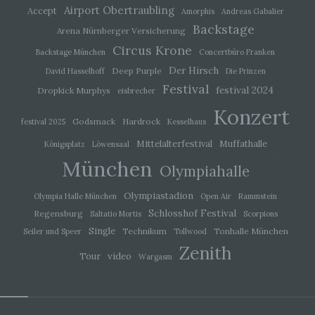
Airport Obertraubling
Accept
Amorphis
Andreas Gabalier
Backstage
Arena Nürnberger Versicherung
i) Empfänger
Circus Krone
Backstage München
Concertbüro Franken
Empfänger ist eine natürliche oder juristische
Der Hirsch
Deep Purple
David Hasselhoff
Die Prinzen
Person, Behörde, Einrichtung oder andere Stelle,
Festival
der personenbezogene Daten offengelegt
festival 2024
Dropkick Murphys
eisbrecher
werden, unabhängig davon, ob es sich bei ihr um
Konzert
einen Dritten handelt oder nicht. Behörden, die im
Godsmack
Hardrock
festival 2025
Kesselhaus
Rahmen eines bestimmten
Untersuchungsauftrags nach dem Unionsrecht
Mittelalterfestival
Muffathalle
Königsplatz
Löwensaal
oder dem Recht der Mitgliedstaaten
möglicherweise personenbezogene Daten
München
Olympiahalle
erhalten, gelten jedoch nicht als Empfänger.
Olympiastadion
Olympia Halle München
Open Air
Rammstein
Schlosshof Festival
j) Dritter
Regensburg
Saltatio Mortis
Scorpions
Single
Technikum
Tonhalle München
Seiler und Speer
Tollwood
Dritter ist eine natürliche oder juristische Person,
Zenith
video
Tour
Behörde, Einrichtung oder andere Stelle außer
Wargasm
der betroffenen Person, dem Verantwortlichen,
dem Auftragsverarbeiter und den Personen, die
unter der unmittelbaren Verantwortung des
Verantwortlichen oder des Auftragsverarbeiters