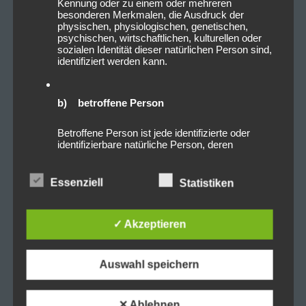
Kennung oder zu einem oder mehreren
besonderen Merkmalen, die Ausdruck der
physischen, physiologischen, genetischen,
psychischen, wirtschaftlichen, kulturellen oder
sozialen Identität dieser natürlichen Person sind,
identifiziert werden kann.
b) betroffene Person
Betroffene Person ist jede identifizierte oder
identifizierbare natürliche Person, deren
personenbezogene Daten von dem für die
Verarbeitung Verantwortlichen verarbeitet
werden.
Essenziell
Statistiken
c) Verarbeitung
✓ Akzeptieren
Verarbeitung ist jeder mit oder ohne Hilfe
automatisierter Verfahren ausgeführte Vorgang
Auswahl speichern
oder jede solche Vorgangsreihe im
Zusammenhang mit personenbezogenen Daten
wie das Erheben, das Erfassen, die
✕ Ablehnen