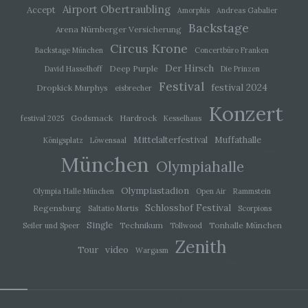
Airport Obertraubling
Accept
Amorphis
Andreas Gabalier
Backstage
Arena Nürnberger Versicherung
i) Empfänger
Circus Krone
Backstage München
Concertbüro Franken
Empfänger ist eine natürliche oder juristische
Der Hirsch
Deep Purple
David Hasselhoff
Die Prinzen
Person, Behörde, Einrichtung oder andere Stelle,
Festival
der personenbezogene Daten offengelegt
festival 2024
Dropkick Murphys
eisbrecher
werden, unabhängig davon, ob es sich bei ihr um
Konzert
einen Dritten handelt oder nicht. Behörden, die im
Godsmack
Hardrock
festival 2025
Kesselhaus
Rahmen eines bestimmten
Untersuchungsauftrags nach dem Unionsrecht
Mittelalterfestival
Muffathalle
Königsplatz
Löwensaal
oder dem Recht der Mitgliedstaaten
möglicherweise personenbezogene Daten
München
Olympiahalle
erhalten, gelten jedoch nicht als Empfänger.
Olympiastadion
Olympia Halle München
Open Air
Rammstein
Schlosshof Festival
j) Dritter
Regensburg
Saltatio Mortis
Scorpions
Single
Technikum
Tonhalle München
Seiler und Speer
Tollwood
Dritter ist eine natürliche oder juristische Person,
Zenith
video
Tour
Behörde, Einrichtung oder andere Stelle außer
Wargasm
der betroffenen Person, dem Verantwortlichen,
dem Auftragsverarbeiter und den Personen, die
unter der unmittelbaren Verantwortung des
Verantwortlichen oder des Auftragsverarbeiters