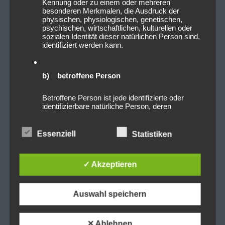
Kennung oder zu einem oder mehreren
besonderen Merkmalen, die Ausdruck der
physischen, physiologischen, genetischen,
psychischen, wirtschaftlichen, kulturellen oder
sozialen Identität dieser natürlichen Person sind,
identifiziert werden kann.
b) betroffene Person
Betroffene Person ist jede identifizierte oder
identifizierbare natürliche Person, deren
personenbezogene Daten von dem für die
Verarbeitung Verantwortlichen verarbeitet
werden.
Essenziell
Statistiken
c) Verarbeitung
✓ Akzeptieren
Verarbeitung ist jeder mit oder ohne Hilfe
automatisierter Verfahren ausgeführte Vorgang
Auswahl speichern
oder jede solche Vorgangsreihe im
Zusammenhang mit personenbezogenen Daten
wie das Erheben, das Erfassen, die
✕ Ablehnen