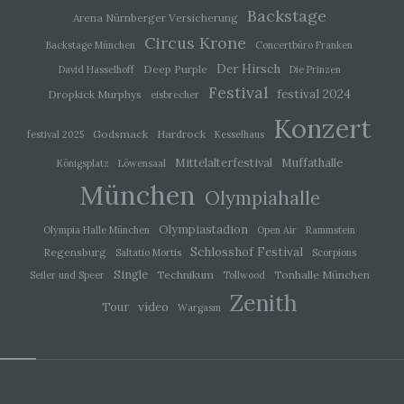
Backstage
Arena Nürnberger Versicherung
i) Empfänger
Circus Krone
Backstage München
Concertbüro Franken
Der Hirsch
Deep Purple
David Hasselhoff
Die Prinzen
Empfänger ist eine natürliche oder juristische
Person, Behörde, Einrichtung oder andere Stelle,
Festival
festival 2024
Dropkick Murphys
eisbrecher
der personenbezogene Daten offengelegt
werden, unabhängig davon, ob es sich bei ihr um
Konzert
einen Dritten handelt oder nicht. Behörden, die im
Godsmack
Hardrock
festival 2025
Kesselhaus
Rahmen eines bestimmten
Mittelalterfestival
Muffathalle
Königsplatz
Löwensaal
Untersuchungsauftrags nach dem Unionsrecht
oder dem Recht der Mitgliedstaaten
München
Olympiahalle
möglicherweise personenbezogene Daten
erhalten, gelten jedoch nicht als Empfänger.
Olympiastadion
Olympia Halle München
Open Air
Rammstein
Schlosshof Festival
Regensburg
Saltatio Mortis
Scorpions
j) Dritter
Single
Technikum
Tonhalle München
Seiler und Speer
Tollwood
Zenith
Dritter ist eine natürliche oder juristische Person,
video
Tour
Wargasm
Behörde, Einrichtung oder andere Stelle außer
der betroffenen Person, dem Verantwortlichen,
dem Auftragsverarbeiter und den Personen, die
unter der unmittelbaren Verantwortung des
Verantwortlichen oder des Auftragsverarbeiters
befugt sind, die personenbezogenen Daten zu