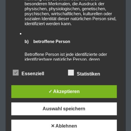
besonderen Merkmalen, die Ausdruck der
physischen, physiologischen, genetischen,
psychischen, wirtschaftlichen, kulturellen oder
sozialen Identität dieser natürlichen Person sind,
identifiziert werden kann.
b) betroffene Person
Betroffene Person ist jede identifizierte oder
identifizierbare natürliche Person, deren
personenbezogene Daten von dem für die
Verarbeitung Verantwortlichen verarbeitet
Essenziell
Statistiken
werden.
✓ Akzeptieren
c) Verarbeitung
Verarbeitung ist jeder mit oder ohne Hilfe
Auswahl speichern
automatisierter Verfahren ausgeführte Vorgang
oder jede solche Vorgangsreihe im
Zusammenhang mit personenbezogenen Daten
wie das Erheben, das Erfassen, die
✕ Ablehnen
Organisation, das Ordnen, die Speicherung, die