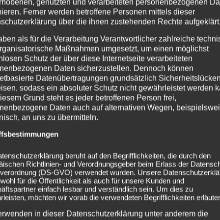
rhobenen, genutzten und verarbeiteten personenbezogenen Da
mieren. Ferner werden betroffene Personen mittels dieser
schutzerklärung über die ihnen zustehenden Rechte aufgeklärt
aben als für die Verarbeitung Verantwortlicher zahlreiche techn
rganisatorische Maßnahmen umgesetzt, um einen möglichst
nlosen Schutz der über diese Internetseite verarbeiteten
nenbezogenen Daten sicherzustellen. Dennoch können
netbasierte Datenübertragungen grundsätzlich Sicherheitslücke
isen, sodass ein absoluter Schutz nicht gewährleistet werden k
iesem Grund steht es jeder betroffenen Person frei,
nenbezogene Daten auch auf alternativen Wegen, beispielswe
onisch, an uns zu übermitteln.
ffsbestimmungen
tenschutzerklärung beruht auf den Begrifflichkeiten, die durch den
äischen Richtlinien- und Verordnungsgeber beim Erlass der Datensc
verordnung (DS-GVO) verwendet wurden. Unsere Datenschutzerklä
owohl für die Öffentlichkeit als auch für unsere Kunden und
ftspartner einfach lesbar und verständlich sein. Um dies zu
leisten, möchten wir vorab die verwendeten Begrifflichkeiten erläuter
ke A Drug (Feat. Kirsten Jørgensen)“
erwenden in dieser Datenschutzerklärung unter anderem die
rojekt von Colin Emery (PERFECT NME). Inspiriert von frü