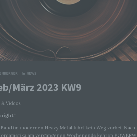
TENBERGER
In
NEWS
Feb/März 2023 KW9
 & Videos
dnight“
n Band im modernen Heavy Metal führt kein Weg vorbei! Nach 
n Nordamerika am vergangenen Wochenende kehren POWERW