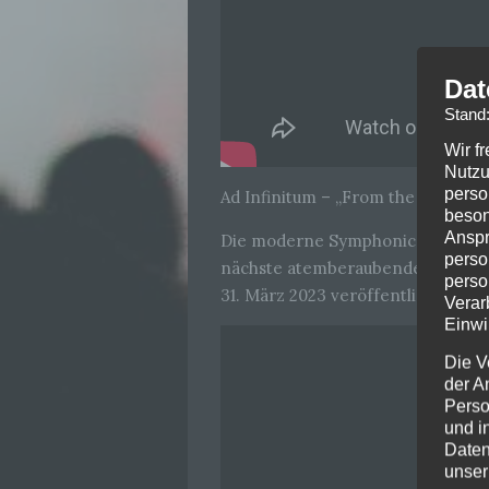
Dat
Stand
Wir f
Nutzu
perso
Ad Infinitum – „From the Ashes“
beson
Anspr
Die moderne Symphonic Metal Ban
perso
nächste atemberaubende Angebot,
perso
31. März 2023 veröffentlicht werd
Verar
Einwi
Die V
der A
Perso
und i
Daten
unser