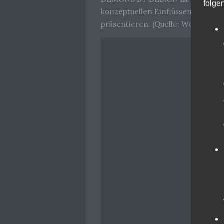
folge
konzeptuellen Einflüssen versuch
präsentieren. (Quelle: WormHole