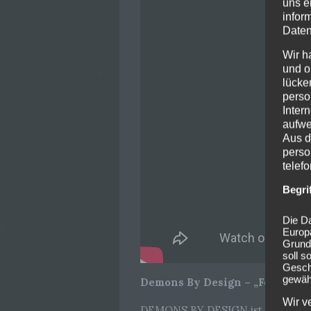
uns e
infor
Daten
Wir h
und o
lücke
perso
Inter
aufwe
Aus d
perso
telef
Begri
Die Da
Europ
Grund
soll s
Geschä
gewähr
Demons By Design – „Feed Me Li
Wir v
DEMONS BY DESIGN ist das Nebenp