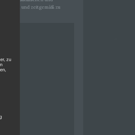
ombinieren und zeitgemäß zu
er, zu
en
en,
g