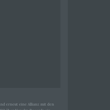
che
eben,
el
 einer
g
ie
baren
rliche
 erneut eine Allianz mit den
llein
itung