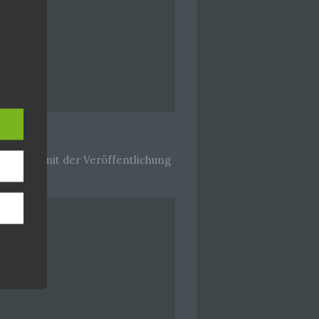
hang
der
, das
igt dies mit der Veröffentlichung
ener
wendet