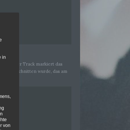
e
 in
hes“. Der Track markiert das
fall“ geschnitten wurde, das am
mens,
ng
en
chte
r von