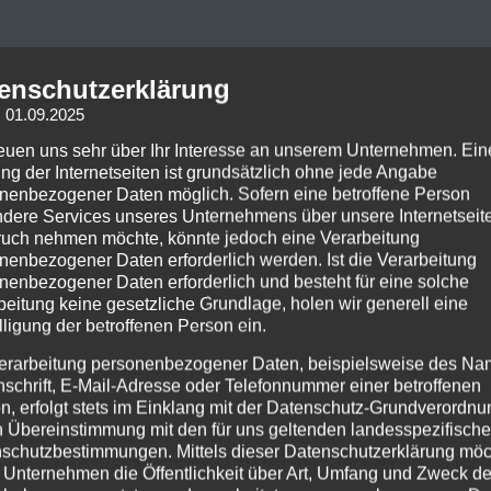
enschutzerklärung
: 01.09.2025
reuen uns sehr über Ihr Interesse an unserem Unternehmen. Ein
ng der Internetseiten ist grundsätzlich ohne jede Angabe
nenbezogener Daten möglich. Sofern eine betroffene Person
dere Services unseres Unternehmens über unsere Internetseite
uch nehmen möchte, könnte jedoch eine Verarbeitung
d AD INFINITUM lockt mit ihrer neuesten Single „From The As
nenbezogener Daten erforderlich werden. Ist die Verarbeitung
 das aus ihrem kommenden dritten Album „Chapter III – Down
nenbezogener Daten erforderlich und besteht für eine solche
en soll. (Quelle: Napalm Records)
beitung keine gesetzliche Grundlage, holen wir generell eine
lligung der betroffenen Person ein.
erarbeitung personenbezogener Daten, beispielsweise des Na
nschrift, E-Mail-Adresse oder Telefonnummer einer betroffenen
n, erfolgt stets im Einklang mit der Datenschutz-Grundverordnu
n Übereinstimmung mit den für uns geltenden landesspezifisch
schutzbestimmungen. Mittels dieser Datenschutzerklärung mö
 Unternehmen die Öffentlichkeit über Art, Umfang und Zweck de