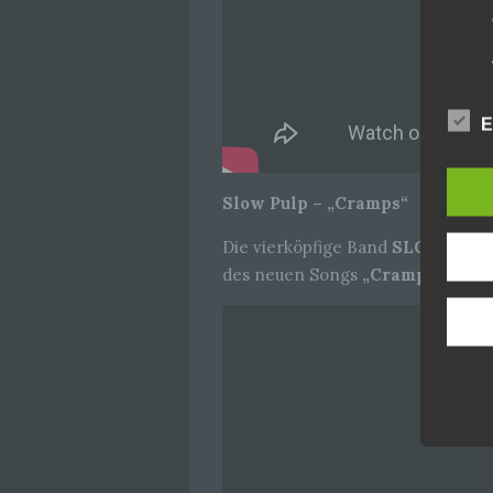
E
Slow Pulp – „Cramps“
Die vierköpfige Band
SLOW PUL
des neuen Songs
„Cramps“
an. (Q