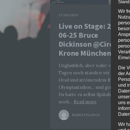
Stand
Wir f
27/06/2024
Nutzu
perso
Live on Stage: 2024-
beson
06-25 Bruce
Anspr
perso
Dickinson @Circus
perso
Krone München
Verar
Einwi
Unglaublich, aber wahr: vor vier
Die V
Tagen noch standen wir bei 13
der A
Perso
Grad und strömendem Regen im
und i
Olympiastadion… und gestern??
Daten
Da hatte es selbst Spätabends
unser
noch…
Read more
uns e
infor
Daten
BIANCA FOLLRICH
0
Wir h