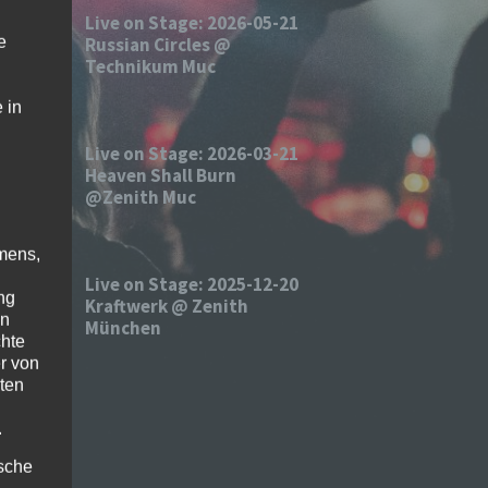
Live on Stage: 2026-05-21
e
Russian Circles @
Technikum Muc
 in
Live on Stage: 2026-03-21
Heaven Shall Burn
@Zenith Muc
mens,
Live on Stage: 2025-12-20
ng
Kraftwerk @ Zenith
en
München
chte
r von
ten
.
ische