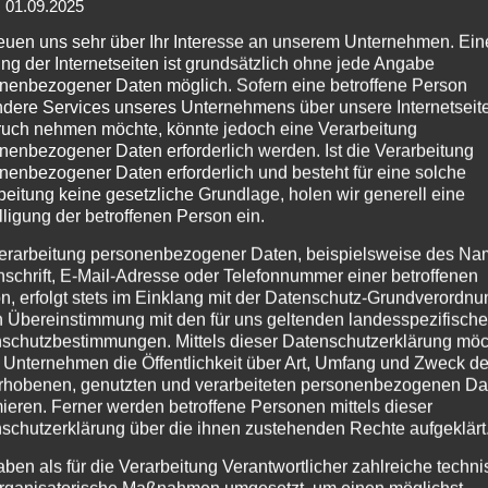
: 01.09.2025
reuen uns sehr über Ihr Interesse an unserem Unternehmen. Ein
ng der Internetseiten ist grundsätzlich ohne jede Angabe
nenbezogener Daten möglich. Sofern eine betroffene Person
dere Services unseres Unternehmens über unsere Internetseite
uch nehmen möchte, könnte jedoch eine Verarbeitung
nenbezogener Daten erforderlich werden. Ist die Verarbeitung
nenbezogener Daten erforderlich und besteht für eine solche
beitung keine gesetzliche Grundlage, holen wir generell eine
lligung der betroffenen Person ein.
erarbeitung personenbezogener Daten, beispielsweise des Na
nschrift, E-Mail-Adresse oder Telefonnummer einer betroffenen
n, erfolgt stets im Einklang mit der Datenschutz-Grundverordnu
n Übereinstimmung mit den für uns geltenden landesspezifisch
schutzbestimmungen. Mittels dieser Datenschutzerklärung mö
 Unternehmen die Öffentlichkeit über Art, Umfang und Zweck de
rhobenen, genutzten und verarbeiteten personenbezogenen Da
mieren. Ferner werden betroffene Personen mittels dieser
schutzerklärung über die ihnen zustehenden Rechte aufgeklärt
aben als für die Verarbeitung Verantwortlicher zahlreiche techn