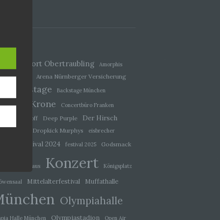
n
ann.
ise
Airport Obertraubling
cept
Amorphis
Arena Nürnberger Versicherung
eas Gabalier
Backstage
Backstage München
Circus Krone
Concertbüro Franken
hutz-
Der Hirsch
Deep Purple
avid Hasselhoff
rung
Dropkick Murphys
Die Prinzen
eisbrecher
ival
festival 2024
Godsmack
festival 2025
n.
Konzert
ock
Kesselhaus
Königsplatz
Mittelalterfestival
Muffathalle
öwensaal
München
Olympiahalle
Olympiastadion
pia Halle München
Open Air