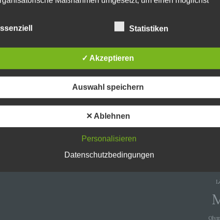
rganisatorische Maßnahmen umgesetzt, um einen möglichst
nlosen Schutz der über diese Internetseite verarbeiteten
nenbezogenen Daten sicherzustellen. Dennoch können
ssenziell
Statistiken
netbasierte Datenübertragungen grundsätzlich Sicherheitslücke
isen, sodass ein absoluter Schutz nicht gewährleistet werden k
iesem Grund steht es jeder betroffenen Person frei,
✓ Akzeptieren
nenbezogene Daten auch auf alternativen Wegen, beispielswe
Ac
onisch, an uns zu übermitteln.
Andr
ffsbestimmungen
Auswahl speichern
tenschutzerklärung beruht auf den Begrifflichkeiten, die durch den
äischen Richtlinien- und Verordnungsgeber beim Erlass der Datensc
✕ Ablehnen
D
verordnung (DS-GVO) verwendet wurden. Unsere Datenschutzerklä
owohl für die Öffentlichkeit als auch für unsere Kunden und
Personalisieren
ftspartner einfach lesbar und verständlich sein. Um dies zu
Fest
leisten, möchten wir vorab die verwendeten Begrifflichkeiten erläuter
Datenschutzbedingungen
erwenden in dieser Datenschutzerklärung unter anderem die
Hardr
nden Begriffe:
L
a) personenbezogene Daten
Olym