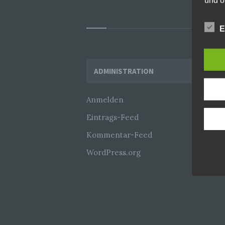
und o
lücke
perso
E
Inter
aufwe
Aus d
perso
Widgets
telef
ADMINISTRATION
Begri
Anmelden
Die Da
Eintrags-Feed
Europ
Grund
Kommentar-Feed
soll s
Geschä
WordPress.org
gewähr
Wir v
folge