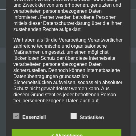
und Zweck der von uns erhobenen, genutzten und
verarbeiteten personenbezogenen Daten
informieren. Ferner werden betroffene Personen
mittels dieser Datenschutzerklärung über die ihnen
zustehenden Rechte aufgeklärt.
Wir haben als für die Verarbeitung Verantwortlicher
zahlreiche technische und organisatorische
Maßnahmen umgesetzt, um einen möglichst
RECENT POSTS
lückenlosen Schutz der über diese Internetseite
verarbeiteten personenbezogenen Daten
sicherzustellen. Dennoch können Internetbasierte
Datenübertragungen grundsätzlich
Live on Stage: 2026-07-06 Sex
Sicherheitslücken aufweisen, sodass ein absoluter
Pistols @ Tollwood
Schutz nicht gewährleistet werden kann. Aus
diesem Grund steht es jeder betroffenen Person
frei, personenbezogene Daten auch auf
alternativen Wegen, beispielsweise telefonisch, an
uns zu übermitteln.
Essenziell
Statistiken
Live on Stage: 2026-05-21 Russian
Begriffsbestimmungen
Circles @ Technikum Muc
✓ Akzeptieren