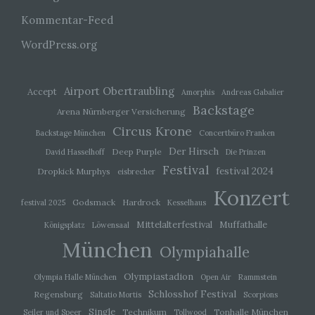
besonderen Merkmalen, die Ausdruck der
Kommentar-Feed
physischen, physiologischen, genetischen,
psychischen, wirtschaftlichen, kulturellen oder
WordPress.org
sozialen Identität dieser natürlichen Person sind,
identifiziert werden kann.
Airport Obertraubling
Accept
Amorphis
Andreas Gabalier
b) betroffene Person
Backstage
Arena Nürnberger Versicherung
Circus Krone
Betroffene Person ist jede identifizierte oder
Backstage München
Concertbüro Franken
identifizierbare natürliche Person, deren
Der Hirsch
Deep Purple
David Hasselhoff
Die Prinzen
personenbezogene Daten von dem für die
Festival
Verarbeitung Verantwortlichen verarbeitet
festival 2024
Dropkick Murphys
eisbrecher
werden.
Konzert
Godsmack
Hardrock
festival 2025
Kesselhaus
c) Verarbeitung
Mittelalterfestival
Muffathalle
Königsplatz
Löwensaal
München
Olympiahalle
Verarbeitung ist jeder mit oder ohne Hilfe
automatisierter Verfahren ausgeführte Vorgang
Olympiastadion
Olympia Halle München
Open Air
Rammstein
oder jede solche Vorgangsreihe im
Zusammenhang mit personenbezogenen Daten
Schlosshof Festival
Regensburg
Saltatio Mortis
Scorpions
wie das Erheben, das Erfassen, die
Single
Technikum
Tonhalle München
Seiler und Speer
Tollwood
Organisation, das Ordnen, die Speicherung, die