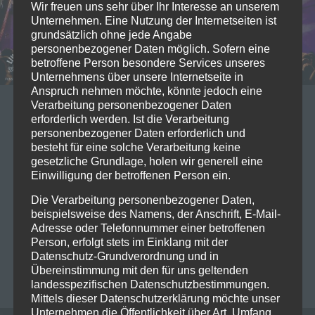
Wir freuen uns sehr über Ihr Interesse an unserem
Unternehmen. Eine Nutzung der Internetseiten ist
grundsätzlich ohne jede Angabe
personenbezogener Daten möglich. Sofern eine
betroffene Person besondere Services unseres
Unternehmens über unsere Internetseite in
Anspruch nehmen möchte, könnte jedoch eine
Verarbeitung personenbezogener Daten
18/09/2022
erforderlich werden. Ist die Verarbeitung
2022-09-16 Axel Rudi Pell
personenbezogener Daten erforderlich und
besteht für eine solche Verarbeitung keine
@Kaminwerk Memmingen
gesetzliche Grundlage, holen wir generell eine
Einwilligung der betroffenen Person ein.
In einem vollen Kaminwerk in Memmingen
Die Verarbeitung personenbezogener Daten,
präsentierte sich Urgestein der Rockgeschichte Axel
beispielsweise des Namens, der Anschrift, E-Mail-
Rudi Pell dem Publikum. Was für eine Show. Als
Adresse oder Telefonnummer einer betroffenen
Einheizer waren Mad Max…
Read more
Person, erfolgt stets im Einklang mit der
Datenschutz-Grundverordnung und in
Übereinstimmung mit den für uns geltenden
FONSE DEMMELHUBER
0
landesspezifischen Datenschutzbestimmungen.
Mittels dieser Datenschutzerklärung möchte unser
Unternehmen die Öffentlichkeit über Art, Umfang