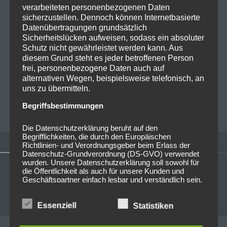
verarbeiteten personenbezogenen Daten
27/07/2022
sicherzustellen. Dennoch können Internetbasierte
Datenübertragungen grundsätzlich
2022-07-26 Mimi Barks @Der
Sicherheitslücken aufweisen, sodass ein absoluter
Hirsch Nürnberg
Schutz nicht gewährleistet werden kann. Aus
diesem Grund steht es jeder betroffenen Person
frei, personenbezogene Daten auch auf
Mimi Barks gestern Abend im Hirsch als Support für
alternativen Wegen, beispielsweise telefonisch, an
Combichrist. Das war eine super Show!
uns zu übermitteln.
Begriffsbestimmungen
MICHAELA MAYER
0
Die Datenschutzerklärung beruht auf den
Begrifflichkeiten, die durch den Europäischen
Richtlinien- und Verordnungsgeber beim Erlass der
Datenschutz-Grundverordnung (DS-GVO) verwendet
wurden. Unsere Datenschutzerklärung soll sowohl für
die Öffentlichkeit als auch für unsere Kunden und
Geschäftspartner einfach lesbar und verständlich sein.
Um dies zu gewährleisten, möchten wir vorab die
verwendeten Begrifflichkeiten erläutern.
Essenziell
Statistiken
Wir verwenden in dieser Datenschutzerklärung
unter anderem die folgenden Begriffe: