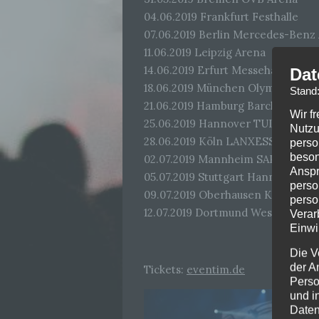
04.06.2019 Frankfurt Festhalle
07.06.2019 Berlin Mercedes-Benz
11.06.2019 Leipzig Arena
14.06.2019 Erfurt Messehalle
Dat
18.06.2019 München Olympiahalle
Stand
21.06.2019 Hamburg Barclaycard 
Wir f
25.06.2019 Hannover TUI Arena
Nutzu
28.06.2019 Köln LANXESS arena
perso
beson
02.07.2019 Mannheim SAP Arena
Anspr
05.07.2019 Stuttgart Hanns-Marti
perso
09.07.2019 Oberhausen König-Pil
perso
12.07.2019 Dortmund Westfalenhal
Verar
Einwi
Die V
der A
Tickets:
eventim.de
Perso
und i
Daten