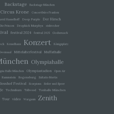
Backstage
wendet
Backstage München
che
Circus Krone
Concertbüro Franken
eben,
Der Hirsch
Deep Purple
avid Hasselhoff
el
Dropkick Murphys
Die Prinzen
eisbrecher
ival
festival 2024
Godsmack
festival 2025
Konzert
ock
Kesselhaus
Königsplatz
Mittelalterfestival
Muffathalle
 einer
öwensaal
g
München
Olympiahalle
Olympiastadion
pia Halle München
Open Air
ie
Regensburg
Rammstein
Saltatio Mortis
baren
losshof Festival
Scorpions
Seiler und Speer
le
Technikum
Tonhalle München
Tollwood
Zenith
video
Tour
Wargasm
rliche
llein