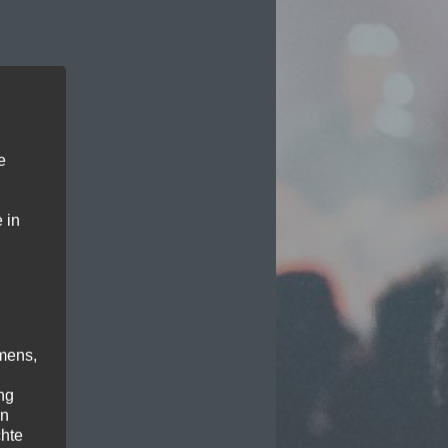
e
 in
mens,
ng
en
chte