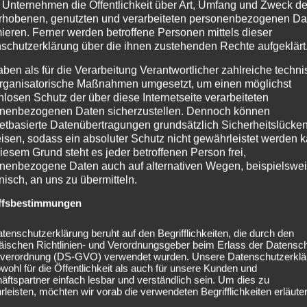
 Unternehmen die Öffentlichkeit über Art, Umfang und Zweck de
rhobenen, genutzten und verarbeiteten personenbezogenen Da
mieren. Ferner werden betroffene Personen mittels dieser
schutzerklärung über die ihnen zustehenden Rechte aufgeklärt
aben als für die Verarbeitung Verantwortlicher zahlreiche techn
rganisatorische Maßnahmen umgesetzt, um einen möglichst
nlosen Schutz der über diese Internetseite verarbeiteten
nenbezogenen Daten sicherzustellen. Dennoch können
netbasierte Datenübertragungen grundsätzlich Sicherheitslücke
isen, sodass ein absoluter Schutz nicht gewährleistet werden k
iesem Grund steht es jeder betroffenen Person frei,
nenbezogene Daten auch auf alternativen Wegen, beispielswe
onisch, an uns zu übermitteln.
ffsbestimmungen
tenschutzerklärung beruht auf den Begrifflichkeiten, die durch den
äischen Richtlinien- und Verordnungsgeber beim Erlass der Datensc
verordnung (DS-GVO) verwendet wurden. Unsere Datenschutzerklä
owohl für die Öffentlichkeit als auch für unsere Kunden und
ftspartner einfach lesbar und verständlich sein. Um dies zu
leisten, möchten wir vorab die verwendeten Begrifflichkeiten erläuter
orld Ends Today“ erscheint
Summer B