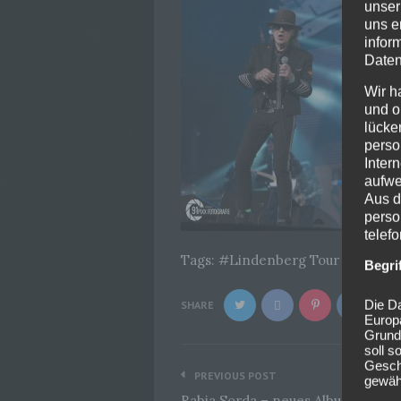
unser
uns e
infor
Daten
Wir h
und o
lücke
perso
Inter
aufwe
Aus d
perso
telef
Tags:
Lindenberg Tour 2019
Begri
Die Da
SHARE
Europ
Grund
soll s
Beitragsnavigation
Geschä
PREVIOUS POST
gewähr
Rabia Sorda – neues Album „The W