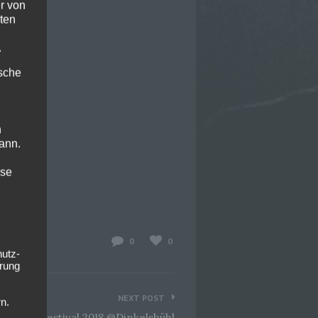
r von
ten
.
ische
n
ann.
ise
0
0
hutz-
rung
NEXT POST
n.
reeze Festival 2018 @Dinkelsbühl