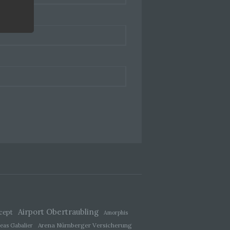
hang
der
, das
Airport Obertraubling
cept
Amorphis
Arena Nürnberger Versicherung
eas Gabalier
ener