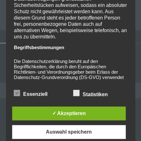
Ratiopharm Arena – die Band…
Read more
Sicherheitslücken aufweisen, sodass ein absoluter
Schutz nicht gewährleistet werden kann. Aus
RALF KOWOHL
0
diesem Grund steht es jeder betroffenen Person
frei, personenbezogene Daten auch auf
alternativen Wegen, beispielsweise telefonisch, an
uns zu übermitteln.
Begriffsbestimmungen
Die Datenschutzerklärung beruht auf den
Begrifflichkeiten, die durch den Europäischen
Richtlinien- und Verordnungsgeber beim Erlass der
Datenschutz-Grundverordnung (DS-GVO) verwendet
wurden. Unsere Datenschutzerklärung soll sowohl für
die Öffentlichkeit als auch für unsere Kunden und
RECENT POSTS
Geschäftspartner einfach lesbar und verständlich sein.
Essenziell
Statistiken
Um dies zu gewährleisten, möchten wir vorab die
verwendeten Begrifflichkeiten erläutern.
✓ Akzeptieren
Wir verwenden in dieser Datenschutzerklärung
Live on Stage: 2026-07-06 Sex
unter anderem die folgenden Begriffe:
Pistols @ Tollwood
Auswahl speichern