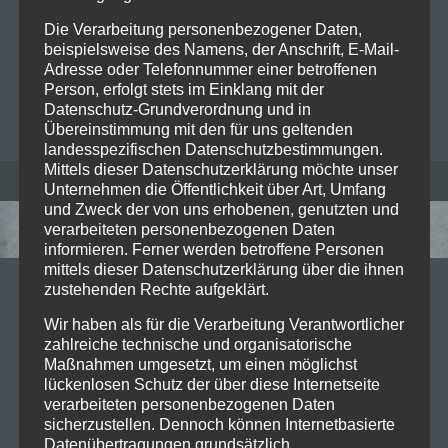
deutschen Härte“. Herz der Band bilden Sänger
Die Verarbeitung personenbezogener Daten,
Alexander „Alexx“ Wesselsky und Leadgitarrist…
Read
beispielsweise des Namens, der Anschrift, E-Mail-
more
Adresse oder Telefonnummer einer betroffenen
Person, erfolgt stets im Einklang mit der
Datenschutz-Grundverordnung und in
BIANCA FOLLRICH
0
Übereinstimmung mit den für uns geltenden
landesspezifischen Datenschutzbestimmungen.
Mittels dieser Datenschutzerklärung möchte unser
Unternehmen die Öffentlichkeit über Art, Umfang
und Zweck der von uns erhobenen, genutzten und
verarbeiteten personenbezogenen Daten
informieren. Ferner werden betroffene Personen
mittels dieser Datenschutzerklärung über die ihnen
zustehenden Rechte aufgeklärt.
25/02/2018
Wir haben als für die Verarbeitung Verantwortlicher
Volle Kraft Voraus Festival in Ulm
zahlreiche technische und organisatorische
Maßnahmen umgesetzt, um einen möglichst
„VOLLE KRAFT VORAUS“ FESTIVAL – Am 8.
lückenlosen Schutz der über diese Internetseite
September 2018 laden die Münchner Erfolgsrocker
verarbeiteten personenbezogenen Daten
sicherzustellen. Dennoch können Internetbasierte
zur 2. Ausgabe ihres Festivals in der Neu-Ulmer
Datenübertragungen grundsätzlich