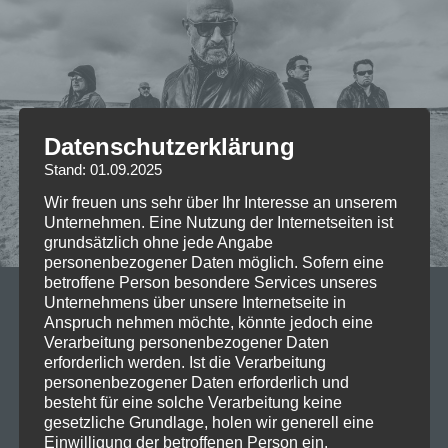
Datenschutzerklärung
Stand: 01.09.2025
Wir freuen uns sehr über Ihr Interesse an unserem
Unternehmen. Eine Nutzung der Internetseiten ist
grundsätzlich ohne jede Angabe
personenbezogener Daten möglich. Sofern eine
betroffene Person besondere Services unseres
Unternehmens über unsere Internetseite in
05/05/2023
Anspruch nehmen möchte, könnte jedoch eine
Vorankündigung: 2023-06-18
Verarbeitung personenbezogener Daten
erforderlich werden. Ist die Verarbeitung
Eisbrecher @Zenith München
personenbezogener Daten erforderlich und
besteht für eine solche Verarbeitung keine
Seit mittlerweile stolzen 20 Jahren bereichern
gesetzliche Grundlage, holen wir generell eine
Eisbrecher die Deutsche Musikszene mit ihrer „neuen
Einwilligung der betroffenen Person ein.