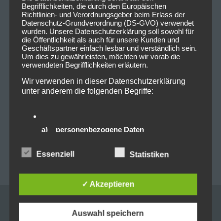
Begrifflichkeiten, die durch den Europäischen
Tags:
Menzingers
Richtlinien- und Verordnungsgeber beim Erlass der
Datenschutz-Grundverordnung (DS-GVO) verwendet
wurden. Unsere Datenschutzerklärung soll sowohl für
die Öffentlichkeit als auch für unsere Kunden und
Geschäftspartner einfach lesbar und verständlich sein.
Um dies zu gewährleisten, möchten wir vorab die
0
0
verwendeten Begrifflichkeiten erläutern.
Wir verwenden in dieser Datenschutzerklärung
unter anderem die folgenden Begriffe:
Beitragsnavigation
PREVIOUS POST
NEXT POST
Vorankündigung: 2023-
Suzi Quatro mit neuem
04-30 & 2023-05-01
Album auf Tour
a) personenbezogene Daten
Fettes Brot – … is history
Personenbezogene Daten sind alle
Tour 2023 @Zenith
Essenziell
Statistiken
Informationen, die sich auf eine identifizierte oder
München
identifizierbare natürliche Person (im Folgenden
„betroffene Person") beziehen. Als identifizierbar
✓ Akzeptieren
wird eine natürliche Person angesehen, die direkt
oder indirekt, insbesondere mittels Zuordnung zu
einer Kennung wie einem Namen, zu einer
Leave a reply
Kennnummer, zu Standortdaten, zu einer Online-
Auswahl speichern
Kennung oder zu einem oder mehreren