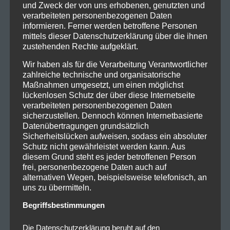
03.06.2023 – Nürburg, Rock Am Ring
und Zweck der von uns erhobenen, genutzten und
verarbeiteten personenbezogenen Daten
13.06.2023 – Essen, Turock
informieren. Ferner werden betroffene Personen
14.06.2023 – Darmstadt, Oettinger Villa
mittels dieser Datenschutzerklärung über die ihnen
15.06.2023 – Hannover, Musikcentrum
zustehenden Rechte aufgeklärt.
23.06.2023 – Hamburg, Booze Cruise Festival
Wir haben als für die Verarbeitung Verantwortlicher
24.06.2023 – Ysselsteyn, Jera On Air Festival 2023
zahlreiche technische und organisatorische
25.06.2023 – Gräfenhainichen, Full Force
Maßnahmen umgesetzt, um einen möglichst
lückenlosen Schutz der über diese Internetseite
verarbeiteten personenbezogenen Daten
sicherzustellen. Dennoch können Internetbasierte
Datenübertragungen grundsätzlich
Sicherheitslücken aufweisen, sodass ein absoluter
Schutz nicht gewährleistet werden kann. Aus
diesem Grund steht es jeder betroffenen Person
frei, personenbezogene Daten auch auf
alternativen Wegen, beispielsweise telefonisch, an
uns zu übermitteln.
Begriffsbestimmungen
Quelle: Starkult Promotions
Die Datenschutzerklärung beruht auf den