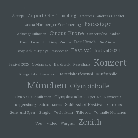
um Aspekte bezüglich Arbeitsleistung,
wirtschaftlicher Lage, Gesundheit, persönlicher
Vorlieben, Interessen, Zuverlässigkeit, Verhalten,
Airport Obertraubling
Accept
Amorphis
Andreas Gabalier
Aufenthaltsort oder Ortswechsel dieser
Backstage
natürlichen Person zu analysieren oder
Arena Nürnberger Versicherung
vorherzusagen.
Circus Krone
Backstage München
Concertbüro Franken
Der Hirsch
Deep Purple
David Hasselhoff
Die Prinzen
f) Pseudonymisierung
Festival
festival 2024
Dropkick Murphys
eisbrecher
Konzert
Pseudonymisierung ist die Verarbeitung
Godsmack
Hardrock
festival 2025
Kesselhaus
personenbezogener Daten in einer Weise, auf
welche die personenbezogenen Daten ohne
Mittelalterfestival
Muffathalle
Königsplatz
Löwensaal
Hinzuziehung zusätzlicher Informationen nicht
München
mehr einer spezifischen betroffenen Person
Olympiahalle
zugeordnet werden können, sofern diese
zusätzlichen Informationen gesondert aufbewahrt
Olympiastadion
Olympia Halle München
Open Air
Rammstein
werden und technischen und organisatorischen
Maßnahmen unterliegen, die gewährleisten, dass
Schlosshof Festival
Regensburg
Saltatio Mortis
Scorpions
die personenbezogenen Daten nicht einer
Single
Technikum
Tonhalle München
Seiler und Speer
Tollwood
identifizierten oder identifizierbaren natürlichen
Person zugewiesen werden.
Zenith
video
Tour
Wargasm