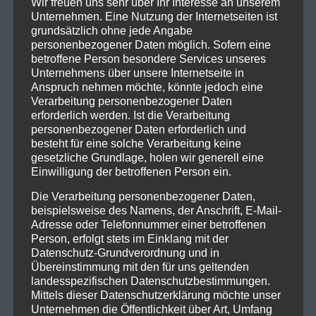
gab die Band 2012 mit „
On The Impossible Past
„, das
Wir freuen uns sehr über Ihr Interesse an unserem
Unternehmen. Eine Nutzung der Internetseiten ist
von Absolute Punk und Punk News zum Album des
grundsätzlich ohne jede Angabe
Jahres gewählt wurde. Ihr 2014 erschienenes viertes
personenbezogener Daten möglich. Sofern eine
Album „
Rented World
“ wurde von der New York
betroffene Person besondere Services unseres
Times als „
vollgepackt mit cleverem Songwriting
“ und
Unternehmens über unsere Internetseite in
Anspruch nehmen möchte, könnte jedoch eine
von Stereogum als „
ein kolossaler Faustschlag
“ gelobt.
Verarbeitung personenbezogener Daten
Im Februar 2017 veröffentlichten The Menzingers ihr
erforderlich werden. Ist die Verarbeitung
fünftes Album „After the Party“, das auf den
personenbezogener Daten erforderlich und
Jahresbestenlisten von Zeitschriften
besteht für eine solche Verarbeitung keine
gesetzliche Grundlage, holen wir generell eine
wie Clash und Noisey landete, wobei Stereogum die
Einwilligung der betroffenen Person ein.
„
fast unfair gut geschriebenen Punksongs
“ lobte. Im
Herbst 2019 erschien „
Hello Exile
„, laut Pop
Die Verarbeitung personenbezogener Daten,
beispielsweise des Namens, der Anschrift, E-Mail-
Matters das „
kühnste und selbstbewussteste Album
“ der
Adresse oder Telefonnummer einer betroffenen
Band, das ein Jahr später mit der überarbeiteten
Person, erfolgt stets im Einklang mit der
Version „
From Exile
“ (2020) zurückkehrte.
Datenschutz-Grundverordnung und in
Übereinstimmung mit den für uns geltenden
Tour-Daten
landesspezifischen Datenschutzbestimmungen.
Mittels dieser Datenschutzerklärung möchte unser
02.06.2023 – Nürnberg, Rock im Park
Unternehmen die Öffentlichkeit über Art, Umfang