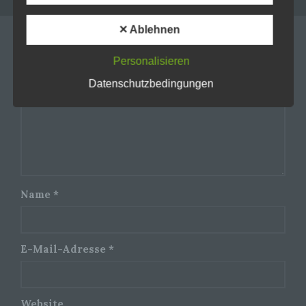
besonderen Merkmalen, die Ausdruck der
physischen, physiologischen, genetischen,
✕ Ablehnen
psychischen, wirtschaftlichen, kulturellen oder
sozialen Identität dieser natürlichen Person sind,
Your email address will not be published. Required
identifiziert werden kann.
Personalisieren
fields are marked *
Datenschutzbedingungen
Kommentar
*
b) betroffene Person
Betroffene Person ist jede identifizierte oder
identifizierbare natürliche Person, deren
personenbezogene Daten von dem für die
Verarbeitung Verantwortlichen verarbeitet
werden.
Name
*
c) Verarbeitung
Verarbeitung ist jeder mit oder ohne Hilfe
E-Mail-Adresse
*
automatisierter Verfahren ausgeführte Vorgang
oder jede solche Vorgangsreihe im
Zusammenhang mit personenbezogenen Daten
wie das Erheben, das Erfassen, die
Organisation, das Ordnen, die Speicherung, die
Website