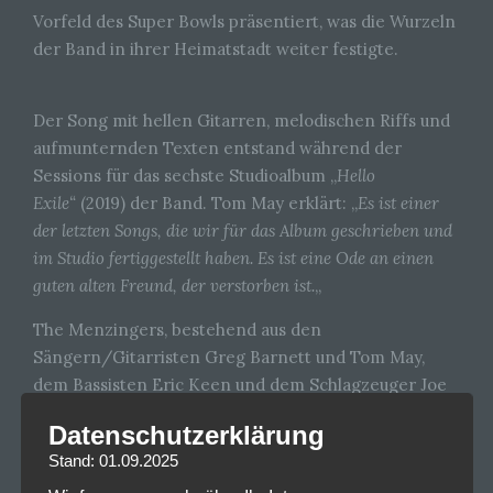
Vorfeld des Super Bowls präsentiert, was die Wurzeln
der Band in ihrer Heimatstadt weiter festigte.
Der Song mit hellen Gitarren, melodischen Riffs und
aufmunternden Texten entstand während der
Sessions für das sechste Studioalbum „
Hello
Exile“
(2019) der Band. Tom May erklärt: „
Es ist einer
der letzten Songs, die wir für das Album geschrieben und
im Studio fertiggestellt haben. Es ist eine Ode an einen
guten alten Freund, der verstorben ist.
„
The Menzingers, bestehend aus den
Sängern/Gitarristen Greg Barnett und Tom May,
dem Bassisten Eric Keen und dem Schlagzeuger Joe
Godino, wurden 2006 als Teenager in ihrer
Datenschutzerklärung
Heimatstadt Scranton, PA, gegründet und zogen
Stand: 01.09.2025
später nach Philadelphia um. Ihr Debüt bei Epitaph