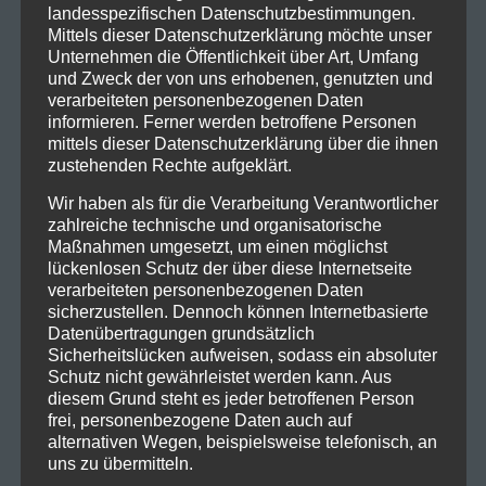
landesspezifischen Datenschutzbestimmungen.
2012 spielten FIDDLERS GREEN mit ihrem Irish
Mittels dieser Datenschutzerklärung möchte unser
Speedfolk das letzte Mal im Tal auf. Klar, dass sich die
Unternehmen die Öffentlichkeit über Art, Umfang
Jungs aus Erlangen um Ralf Albi Albers das 25-jährige
und Zweck der von uns erhobenen, genutzten und
verarbeiteten personenbezogenen Daten
Jubiläum nicht entgehen lassen.
informieren. Ferner werden betroffene Personen
mittels dieser Datenschutzerklärung über die ihnen
Aus Los Angeles bringen FLOGGING MOLLY Folk-
zustehenden Rechte aufgeklärt.
Punk-Rock mit unheimlicher Atmosphäre und
einzigartigem Flair mit. Die Band um Dave King ist ab
Wir haben als für die Verarbeitung Verantwortlicher
zahlreiche technische und organisatorische
Juni 2020 auf Europatour und kommt glücklicherweise
Maßnahmen umgesetzt, um einen möglichst
am Taubertal Festival Sonntag nach Rothenburg.
lückenlosen Schutz der über diese Internetseite
verarbeiteten personenbezogenen Daten
Jason Butler mit FEVER 333 kommt ebenfalls am
sicherzustellen. Dennoch können Internetbasierte
Sonntag an die Eiswiese und wird mit Songs aus
Datenübertragungen grundsätzlich
ihrem aktuellen Album „Strength in Nrumb333rs“ den
Sicherheitslücken aufweisen, sodass ein absoluter
Schutz nicht gewährleistet werden kann. Aus
Festivalbesuchern mit Rockmusik kräftig einheizen.
diesem Grund steht es jeder betroffenen Person
frei, personenbezogene Daten auch auf
CLUTCH waren 2016 das letzte Mal auf dem
alternativen Wegen, beispielsweise telefonisch, an
Taubertal Festival und lassen sich das 25-jährige auch
uns zu übermitteln.
nicht entgehen.