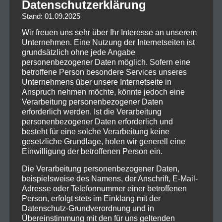
Datenschutzerklärung
Stand: 01.09.2025
Indie-Rock vom Allerfeinsten bringen die Briten
GENDER ROLES an die Eiswiese.
Wir freuen uns sehr über Ihr Interesse an unserem
Unternehmen. Eine Nutzung der Internetseiten ist
Samstag beehren dann die LEONIDEN aus Kiel eine
grundsätzlich ohne jede Angabe
der Bühnen des Taubertal Festivals.
personenbezogener Daten möglich. Sofern eine
betroffene Person besondere Services unseres
Unternehmens über unsere Internetseite in
Anspruch nehmen möchte, könnte jedoch eine
Verarbeitung personenbezogener Daten
erforderlich werden. Ist die Verarbeitung
personenbezogener Daten erforderlich und
besteht für eine solche Verarbeitung keine
gesetzliche Grundlage, holen wir generell eine
Einwilligung der betroffenen Person ein.
Die Verarbeitung personenbezogener Daten,
beispielsweise des Namens, der Anschrift, E-Mail-
Adresse oder Telefonnummer einer betroffenen
Person, erfolgt stets im Einklang mit der
Datenschutz-Grundverordnung und in
Foto: Matthias Kimpel // www.matthiask.net
Übereinstimmung mit den für uns geltenden