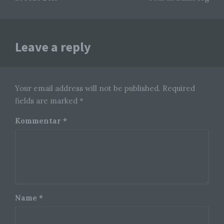
darin besteht, dass diese personenbezogenen
Daten verwendet werden, um bestimmte
persönliche Aspekte, die sich auf eine natürliche
Person beziehen, zu bewerten, insbesondere,
um Aspekte bezüglich Arbeitsleistung,
Leave a reply
wirtschaftlicher Lage, Gesundheit, persönlicher
Vorlieben, Interessen, Zuverlässigkeit, Verhalten,
Aufenthaltsort oder Ortswechsel dieser
natürlichen Person zu analysieren oder
vorherzusagen.
Your email address will not be published. Required
fields are marked *
f) Pseudonymisierung
Kommentar
*
Pseudonymisierung ist die Verarbeitung
personenbezogener Daten in einer Weise, auf
welche die personenbezogenen Daten ohne
Hinzuziehung zusätzlicher Informationen nicht
mehr einer spezifischen betroffenen Person
zugeordnet werden können, sofern diese
zusätzlichen Informationen gesondert aufbewahrt
werden und technischen und organisatorischen
Name
*
Maßnahmen unterliegen, die gewährleisten, dass
die personenbezogenen Daten nicht einer
identifizierten oder identifizierbaren natürlichen