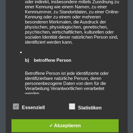
oder indirekt, insbesondere mittels Zuordnung zu
Hauptbühne, der „Sounds-For-Nature“-Bühne, sowie
einer Kennung wie einem Namen, zu einer
dem seit 2008 etablierten Steinbruch ist für jeden
Kennnummer, zu Standortdaten, zu einer Online-
Kennung oder zu einem oder mehreren
Festivalbesucher etwas geboten.
besonderen Merkmalen, die Ausdruck der
Seit 1996 pilgern jährlich ca. 20.000 Besucher nach
physischen, physiologischen, genetischen,
psychischen, wirtschaftlichen, kulturellen oder
Rothenburg ob der Tauber, um dem TAUBERTAL
sozialen Identität dieser natürlichen Person sind,
FESTIVAL beizuwohnen.
identifiziert werden kann.
So findet auf der „Sounds-For-Nature“-Bühne neben
dem Festivalprogramm auch immer das Weltfinale
b) betroffene Person
des Emergenza-Newcomer-Contests statt. Hier trifft
sich die Creme de la Creme der weltweiten
Betroffene Person ist jede identifizierte oder
identifizierbare natürliche Person, deren
Vorentscheide und kämpft um den Titel des
personenbezogene Daten von dem für die
Newcomer des Jahres und für die große
Verarbeitung Verantwortlichen verarbeitet
Musikkarriere.
werden.
Im Steinbruch, nahe des Zeltplatzes Berg, startet in
Essenziell
der Nacht von Donnerstag auf Freitag mit der
Statistiken
c) Verarbeitung
großen Warm-Up-Party mit tollen Live-Acts und
Lichtshows das Festival. Und jede Nacht geht es –
Verarbeitung ist jeder mit oder ohne Hilfe
✓ Akzeptieren
automatisierter Verfahren ausgeführte Vorgang
nachdem die großen Bühnen schlafen gehen – mit