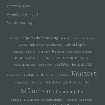
juristische Person, Behörde, Einrichtung oder
andere Stelle, die personenbezogene Daten im
Eintrags-Feed
Auftrag des Verantwortlichen verarbeitet.
Kommentar-Feed
WordPress.org
i) Empfänger
Empfänger ist eine natürliche oder juristische
Person, Behörde, Einrichtung oder andere Stelle,
Airport Obertraubling
Accept
Amorphis
Andreas Gabalier
der personenbezogene Daten offengelegt
Backstage
Arena Nürnberger Versicherung
werden, unabhängig davon, ob es sich bei ihr um
einen Dritten handelt oder nicht. Behörden, die im
Circus Krone
Backstage München
Concertbüro Franken
Rahmen eines bestimmten
Untersuchungsauftrags nach dem Unionsrecht
Der Hirsch
Deep Purple
David Hasselhoff
Die Prinzen
oder dem Recht der Mitgliedstaaten
Festival
festival 2024
Dropkick Murphys
möglicherweise personenbezogene Daten
eisbrecher
erhalten, gelten jedoch nicht als Empfänger.
Konzert
Godsmack
Hardrock
festival 2025
Kesselhaus
Mittelalterfestival
Muffathalle
Königsplatz
Löwensaal
j) Dritter
München
Olympiahalle
Dritter ist eine natürliche oder juristische Person,
Behörde, Einrichtung oder andere Stelle außer
Olympiastadion
Olympia Halle München
Open Air
Rammstein
der betroffenen Person, dem Verantwortlichen,