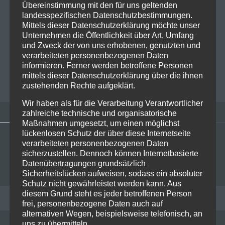
Übereinstimmung mit den für uns geltenden
landesspezifischen Datenschutzbestimmungen.
Was gibt es schon großartig über Deutschlands
Mittels dieser Datenschutzerklärung möchte unser
meiste Band der Welt zu sagen? Hauptsächlich wohl,
Unternehmen die Öffentlichkeit über Art, Umfang
dass jeder der sie bis jetzt noch nie live erlebt…
Read
und Zweck der von uns erhobenen, genutzten und
more
verarbeiteten personenbezogenen Daten
informieren. Ferner werden betroffene Personen
mittels dieser Datenschutzerklärung über die ihnen
BIANCA FOLLRICH
zustehenden Rechte aufgeklärt.
Wir haben als für die Verarbeitung Verantwortlicher
zahlreiche technische und organisatorische
Maßnahmen umgesetzt, um einen möglichst
lückenlosen Schutz der über diese Internetseite
verarbeiteten personenbezogenen Daten
sicherzustellen. Dennoch können Internetbasierte
Datenübertragungen grundsätzlich
Sicherheitslücken aufweisen, sodass ein absoluter
Schutz nicht gewährleistet werden kann. Aus
diesem Grund steht es jeder betroffenen Person
RECENT POSTS
frei, personenbezogene Daten auch auf
alternativen Wegen, beispielsweise telefonisch, an
uns zu übermitteln.