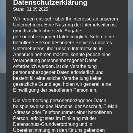
Datenschutzerklärung
Stand: 01.09.2025
Wir freuen uns sehr über Ihr Interesse an unserem
Unternehmen. Eine Nutzung der Internetseiten ist
grundsätzlich ohne jede Angabe
personenbezogener Daten möglich. Sofern eine
betroffene Person besondere Services unseres
Unternehmens über unsere Internetseite in
Anspruch nehmen möchte, könnte jedoch eine
Verarbeitung personenbezogener Daten
erforderlich werden. Ist die Verarbeitung
personenbezogener Daten erforderlich und
besteht für eine solche Verarbeitung keine
gesetzliche Grundlage, holen wir generell eine
29/05/2025
Einwilligung der betroffenen Person ein.
Vorankündigung: 2025-07-07,
Die Verarbeitung personenbezogener Daten,
Cypress Hill, Germany Tour 2025
beispielsweise des Namens, der Anschrift, E-Mail-
@Zenith München
Adresse oder Telefonnummer einer betroffenen
Person, erfolgt stets im Einklang mit der
Datenschutz-Grundverordnung und in
US Latin-Rap Legenden im Sommer 2025 für fünf
Übereinstimmung mit den für uns geltenden