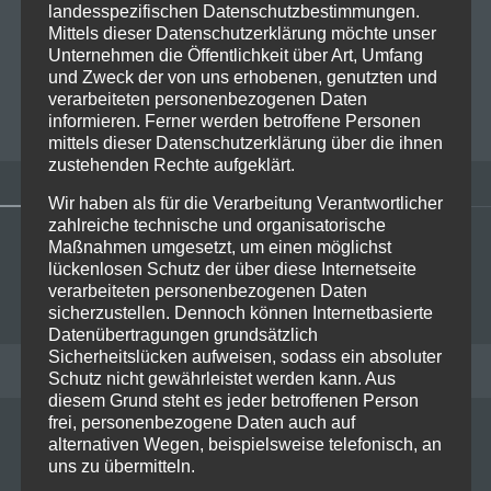
Konzerte in DeutschlandExklusive Shows in Hamburg,
landesspezifischen Datenschutzbestimmungen.
Frankfurt, München, Bonn und Berlin Cypress Hill, die
Mittels dieser Datenschutzerklärung möchte unser
Unternehmen die Öffentlichkeit über Art, Umfang
legendäre Hip-Hop-Gruppe aus…
Read more
und Zweck der von uns erhobenen, genutzten und
verarbeiteten personenbezogenen Daten
THOMAS
0
informieren. Ferner werden betroffene Personen
mittels dieser Datenschutzerklärung über die ihnen
zustehenden Rechte aufgeklärt.
Wir haben als für die Verarbeitung Verantwortlicher
zahlreiche technische und organisatorische
Maßnahmen umgesetzt, um einen möglichst
lückenlosen Schutz der über diese Internetseite
verarbeiteten personenbezogenen Daten
sicherzustellen. Dennoch können Internetbasierte
Datenübertragungen grundsätzlich
Sicherheitslücken aufweisen, sodass ein absoluter
RECENT POSTS
Schutz nicht gewährleistet werden kann. Aus
diesem Grund steht es jeder betroffenen Person
frei, personenbezogene Daten auch auf
alternativen Wegen, beispielsweise telefonisch, an
uns zu übermitteln.
Live on Stage: 2026-07-06 Sex