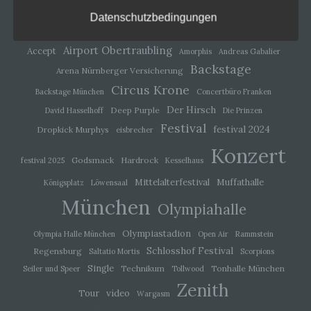
WordPress.org
alternativen Wegen, beispielsweise telefonisch, an
Datenschutzbedingungen
uns zu übermitteln.
Begriffsbestimmungen
Airport Obertraubling
Accept
Amorphis
Andreas Gabalier
Backstage
Arena Nürnberger Versicherung
Die Datenschutzerklärung beruht auf den
Circus Krone
Begrifflichkeiten, die durch den Europäischen
Backstage München
Concertbüro Franken
Richtlinien- und Verordnungsgeber beim Erlass der
Der Hirsch
Deep Purple
David Hasselhoff
Die Prinzen
Datenschutz-Grundverordnung (DS-GVO) verwendet
Festival
wurden. Unsere Datenschutzerklärung soll sowohl für
festival 2024
Dropkick Murphys
eisbrecher
die Öffentlichkeit als auch für unsere Kunden und
Konzert
Geschäftspartner einfach lesbar und verständlich sein.
Godsmack
Hardrock
festival 2025
Kesselhaus
Um dies zu gewährleisten, möchten wir vorab die
verwendeten Begrifflichkeiten erläutern.
Mittelalterfestival
Muffathalle
Königsplatz
Löwensaal
Wir verwenden in dieser Datenschutzerklärung
München
Olympiahalle
unter anderem die folgenden Begriffe:
Olympiastadion
Olympia Halle München
Open Air
Rammstein
Schlosshof Festival
Regensburg
Saltatio Mortis
Scorpions
a) personenbezogene Daten
Single
Technikum
Tonhalle München
Seiler und Speer
Tollwood
Zenith
video
Tour
Wargasm
Personenbezogene Daten sind alle
Informationen, die sich auf eine identifizierte oder