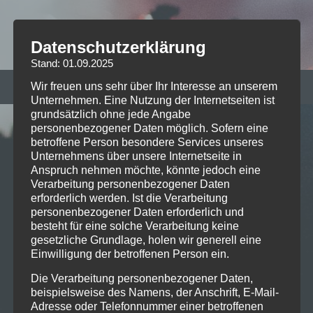
Datenschutzerklärung
Stand: 01.09.2025
Wir freuen uns sehr über Ihr Interesse an unserem
RECENT POSTS
Unternehmen. Eine Nutzung der Internetseiten ist
grundsätzlich ohne jede Angabe
personenbezogener Daten möglich. Sofern eine
betroffene Person besondere Services unseres
Live on Stage: 2026-07-06 Sex
Unternehmens über unsere Internetseite in
Pistols @ Tollwood
Anspruch nehmen möchte, könnte jedoch eine
Verarbeitung personenbezogener Daten
erforderlich werden. Ist die Verarbeitung
personenbezogener Daten erforderlich und
besteht für eine solche Verarbeitung keine
Live on Stage: 2026-05-21 Russian
gesetzliche Grundlage, holen wir generell eine
Circles @ Technikum Muc
Einwilligung der betroffenen Person ein.
Die Verarbeitung personenbezogener Daten,
beispielsweise des Namens, der Anschrift, E-Mail-
Adresse oder Telefonnummer einer betroffenen