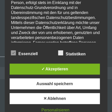
Live on Stage: 2026-03-21 Heaven
Person, erfolgt stets im Einklang mit der
Shall Burn @Zenith Muc
Datenschutz-Grundverordnung und in
Übereinstimmung mit den für uns geltenden
landesspezifischen Datenschutzbestimmungen.
Mittels dieser Datenschutzerklärung möchte unser
Unternehmen die Öffentlichkeit über Art, Umfang
Live on Stage: 2025-12-20
und Zweck der von uns erhobenen, genutzten und
Kraftwerk @ Zenith München
verarbeiteten personenbezogenen Daten
informieren. Ferner werden betroffene Personen
mittels dieser Datenschutzerklärung über die ihnen
zustehenden Rechte aufgeklärt.
Essenziell
Statistiken
Wir haben als für die Verarbeitung Verantwortlicher
zahlreiche technische und organisatorische
Widgets
✓ Akzeptieren
Maßnahmen umgesetzt, um einen möglichst
ADMINISTRATION
lückenlosen Schutz der über diese Internetseite
verarbeiteten personenbezogenen Daten
Auswahl speichern
sicherzustellen. Dennoch können Internetbasierte
Anmelden
Datenübertragungen grundsätzlich
Eintrags-Feed
Sicherheitslücken aufweisen, sodass ein absoluter
✕ Ablehnen
Schutz nicht gewährleistet werden kann. Aus
Kommentar-Feed
diesem Grund steht es jeder betroffenen Person
Personalisieren
frei, personenbezogene Daten auch auf