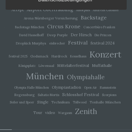
alternativen Wegen, beispielsweise telefonisch, an
uns zu übermitteln.
Airport Obertraubling
Accept
Amorphis
Andreas Gabalier
Backstage
Begriffsbestimmungen
Arena Nürnberger Versicherung
Circus Krone
Backstage München
Concertbüro Franken
Die Datenschutzerklärung beruht auf den
Der Hirsch
Begrifflichkeiten, die durch den Europäischen
Deep Purple
David Hasselhoff
Die Prinzen
Richtlinien- und Verordnungsgeber beim Erlass der
Festival
festival 2024
Dropkick Murphys
eisbrecher
Datenschutz-Grundverordnung (DS-GVO) verwendet
wurden. Unsere Datenschutzerklärung soll sowohl für
Konzert
die Öffentlichkeit als auch für unsere Kunden und
Godsmack
Hardrock
festival 2025
Kesselhaus
Geschäftspartner einfach lesbar und verständlich sein.
Um dies zu gewährleisten, möchten wir vorab die
Mittelalterfestival
Muffathalle
Königsplatz
Löwensaal
verwendeten Begrifflichkeiten erläutern.
München
Olympiahalle
Wir verwenden in dieser Datenschutzerklärung
unter anderem die folgenden Begriffe:
Olympiastadion
Olympia Halle München
Open Air
Rammstein
Schlosshof Festival
Regensburg
Saltatio Mortis
Scorpions
Single
Technikum
Tonhalle München
Seiler und Speer
Tollwood
a) personenbezogene Daten
Zenith
video
Tour
Wargasm
Personenbezogene Daten sind alle
Informationen, die sich auf eine identifizierte oder
identifizierbare natürliche Person (im Folgenden