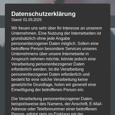
Datenschutzerklärung
Stand: 01.09.2025
RECENT POSTS
Wir freuen uns sehr über Ihr Interesse an unserem
Unternehmen. Eine Nutzung der Internetseiten ist
grundsätzlich ohne jede Angabe
personenbezogener Daten möglich. Sofern eine
Live on Stage: 2026-07-06 Sex
betroffene Person besondere Services unseres
Pistols @ Tollwood
Unternehmens über unsere Internetseite in
Anspruch nehmen möchte, könnte jedoch eine
Verarbeitung personenbezogener Daten
erforderlich werden. Ist die Verarbeitung
personenbezogener Daten erforderlich und
Live on Stage: 2026-05-21 Russian
besteht für eine solche Verarbeitung keine
Circles @ Technikum Muc
gesetzliche Grundlage, holen wir generell eine
Einwilligung der betroffenen Person ein.
Die Verarbeitung personenbezogener Daten,
beispielsweise des Namens, der Anschrift, E-Mail-
Live on Stage: 2026-03-21 Heaven
Adresse oder Telefonnummer einer betroffenen
Shall Burn @Zenith Muc
Person, erfolgt stets im Einklang mit der