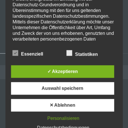
Datenschutz-Grundverordnung und in
Übereinstimmung mit den für uns geltenden
landesspezifischen Datenschutzbestimmungen.
Mittels dieser Datenschutzerklärung möchte unser
Live on Stage: 2025-12-20
Unternehmen die Öffentlichkeit über Art, Umfang
Kraftwerk @ Zenith München
und Zweck der von uns erhobenen, genutzten und
verarbeiteten personenbezogenen Daten
informieren. Ferner werden betroffene Personen
mittels dieser Datenschutzerklärung über die ihnen
Essenziell
Statistiken
zustehenden Rechte aufgeklärt.
Wir haben als für die Verarbeitung Verantwortlicher
Widgets
✓ Akzeptieren
zahlreiche technische und organisatorische
ADMINISTRATION
Maßnahmen umgesetzt, um einen möglichst
lückenlosen Schutz der über diese Internetseite
Anmelden
Auswahl speichern
verarbeiteten personenbezogenen Daten
sicherzustellen. Dennoch können Internetbasierte
Eintrags-Feed
Datenübertragungen grundsätzlich
✕ Ablehnen
Sicherheitslücken aufweisen, sodass ein absoluter
Kommentar-Feed
Schutz nicht gewährleistet werden kann. Aus
diesem Grund steht es jeder betroffenen Person
WordPress.org
Personalisieren
frei, personenbezogene Daten auch auf
Datenschutzbedingungen