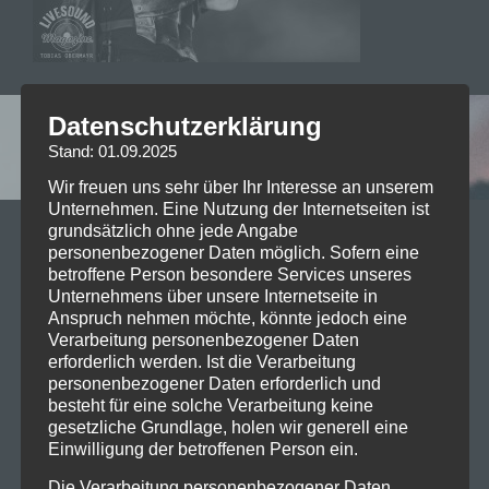
Datenschutzerklärung
Leave a reply
Stand: 01.09.2025
Wir freuen uns sehr über Ihr Interesse an unserem
Unternehmen. Eine Nutzung der Internetseiten ist
grundsätzlich ohne jede Angabe
Your email address will not be published. Required
personenbezogener Daten möglich. Sofern eine
fields are marked *
betroffene Person besondere Services unseres
Unternehmens über unsere Internetseite in
Kommentar
*
Anspruch nehmen möchte, könnte jedoch eine
Verarbeitung personenbezogener Daten
erforderlich werden. Ist die Verarbeitung
personenbezogener Daten erforderlich und
besteht für eine solche Verarbeitung keine
gesetzliche Grundlage, holen wir generell eine
Einwilligung der betroffenen Person ein.
Name
*
Die Verarbeitung personenbezogener Daten,