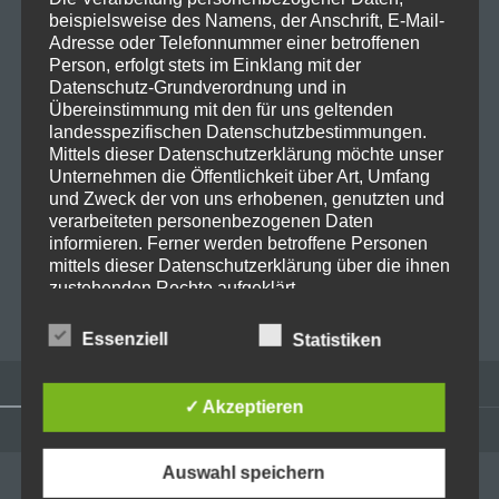
beispielsweise des Namens, der Anschrift, E-Mail-
Adresse oder Telefonnummer einer betroffenen
Person, erfolgt stets im Einklang mit der
E-Mail-Adresse
*
Datenschutz-Grundverordnung und in
Übereinstimmung mit den für uns geltenden
landesspezifischen Datenschutzbestimmungen.
Mittels dieser Datenschutzerklärung möchte unser
Website
Unternehmen die Öffentlichkeit über Art, Umfang
und Zweck der von uns erhobenen, genutzten und
verarbeiteten personenbezogenen Daten
informieren. Ferner werden betroffene Personen
mittels dieser Datenschutzerklärung über die ihnen
zustehenden Rechte aufgeklärt.
Wir haben als für die Verarbeitung Verantwortlicher
Essenziell
Statistiken
zahlreiche technische und organisatorische
Maßnahmen umgesetzt, um einen möglichst
lückenlosen Schutz der über diese Internetseite
✓ Akzeptieren
verarbeiteten personenbezogenen Daten
sicherzustellen. Dennoch können Internetbasierte
Widgets
Datenübertragungen grundsätzlich
Auswahl speichern
ADMINISTRATION
Sicherheitslücken aufweisen, sodass ein absoluter