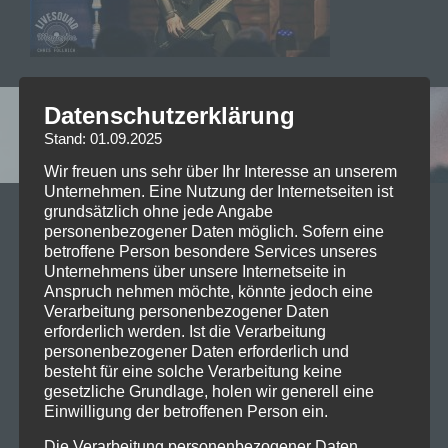
Datenschutzerklärung
Leave a reply
Stand: 01.09.2025
Wir freuen uns sehr über Ihr Interesse an unserem
Unternehmen. Eine Nutzung der Internetseiten ist
grundsätzlich ohne jede Angabe
Your email address will not be published. Required
personenbezogener Daten möglich. Sofern eine
fields are marked *
betroffene Person besondere Services unseres
Unternehmens über unsere Internetseite in
Kommentar
*
Anspruch nehmen möchte, könnte jedoch eine
Verarbeitung personenbezogener Daten
erforderlich werden. Ist die Verarbeitung
personenbezogener Daten erforderlich und
besteht für eine solche Verarbeitung keine
gesetzliche Grundlage, holen wir generell eine
Einwilligung der betroffenen Person ein.
Name
*
Die Verarbeitung personenbezogener Daten,