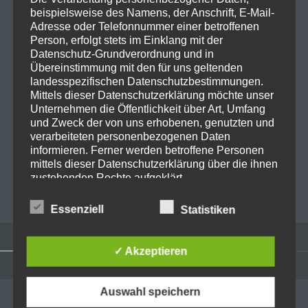
beispielsweise des Namens, der Anschrift, E-Mail-
Adresse oder Telefonnummer einer betroffenen
Person, erfolgt stets im Einklang mit der
E-Mail-Adresse
*
Datenschutz-Grundverordnung und in
Übereinstimmung mit den für uns geltenden
landesspezifischen Datenschutzbestimmungen.
Mittels dieser Datenschutzerklärung möchte unser
Website
Unternehmen die Öffentlichkeit über Art, Umfang
und Zweck der von uns erhobenen, genutzten und
verarbeiteten personenbezogenen Daten
informieren. Ferner werden betroffene Personen
mittels dieser Datenschutzerklärung über die ihnen
zustehenden Rechte aufgeklärt.
Wir haben als für die Verarbeitung Verantwortlicher
Essenziell
Statistiken
zahlreiche technische und organisatorische
Maßnahmen umgesetzt, um einen möglichst
lückenlosen Schutz der über diese Internetseite
✓ Akzeptieren
verarbeiteten personenbezogenen Daten
sicherzustellen. Dennoch können Internetbasierte
Widgets
Datenübertragungen grundsätzlich
Auswahl speichern
ADMINISTRATION
Sicherheitslücken aufweisen, sodass ein absoluter