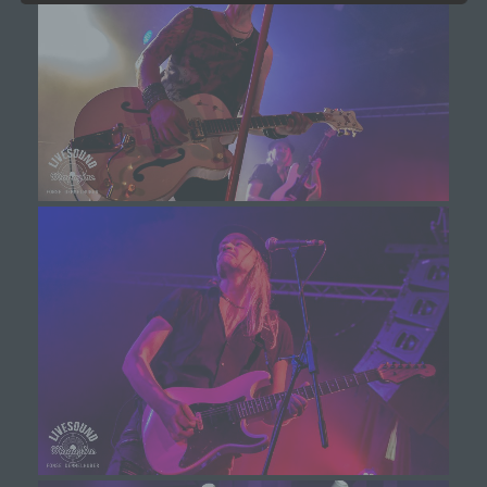
g) Verantwortlicher oder für die
Verarbeitung Verantwortlicher
Verantwortlicher oder für die Verarbeitung
Verantwortlicher ist die natürliche oder juristische
Person, Behörde, Einrichtung oder andere Stelle,
die allein oder gemeinsam mit anderen über die
Zwecke und Mittel der Verarbeitung von
personenbezogenen Daten entscheidet. Sind die
Zwecke und Mittel dieser Verarbeitung durch das
Unionsrecht oder das Recht der Mitgliedstaaten
vorgegeben, so kann der Verantwortliche
beziehungsweise können die bestimmten
Kriterien seiner Benennung nach dem
Unionsrecht oder dem Recht der Mitgliedstaaten
vorgesehen werden.
h) Auftragsverarbeiter
Auftragsverarbeiter ist eine natürliche oder
juristische Person, Behörde, Einrichtung oder
andere Stelle, die personenbezogene Daten im
Auftrag des Verantwortlichen verarbeitet.