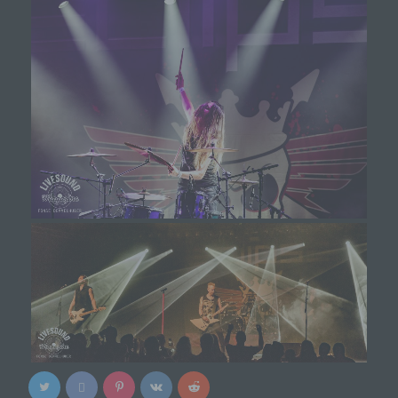
i) Empfänger
Empfänger ist eine natürliche oder juristische
Person, Behörde, Einrichtung oder andere Stelle,
der personenbezogene Daten offengelegt
werden, unabhängig davon, ob es sich bei ihr um
einen Dritten handelt oder nicht. Behörden, die im
Rahmen eines bestimmten
Untersuchungsauftrags nach dem Unionsrecht
oder dem Recht der Mitgliedstaaten
möglicherweise personenbezogene Daten
erhalten, gelten jedoch nicht als Empfänger.
j) Dritter
Dritter ist eine natürliche oder juristische Person,
Behörde, Einrichtung oder andere Stelle außer
der betroffenen Person, dem Verantwortlichen,
dem Auftragsverarbeiter und den Personen, die
unter der unmittelbaren Verantwortung des
Verantwortlichen oder des Auftragsverarbeiters