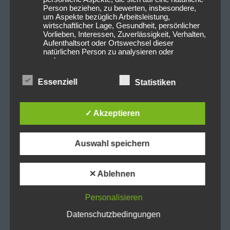
Person beziehen, zu bewerten, insbesondere,
um Aspekte bezüglich Arbeitsleistung,
wirtschaftlicher Lage, Gesundheit, persönlicher
Vorlieben, Interessen, Zuverlässigkeit, Verhalten,
Aufenthaltsort oder Ortswechsel dieser
natürlichen Person zu analysieren oder
vorherzusagen.
Essenziell
Statistiken
f) Pseudonymisierung
✓ Akzeptieren
Pseudonymisierung ist die Verarbeitung
personenbezogener Daten in einer Weise, auf
welche die personenbezogenen Daten ohne
Hinzuziehung zusätzlicher Informationen nicht
Auswahl speichern
mehr einer spezifischen betroffenen Person
zugeordnet werden können, sofern diese
zusätzlichen Informationen gesondert aufbewahrt
✕ Ablehnen
werden und technischen und organisatorischen
Maßnahmen unterliegen, die gewährleisten, dass
die personenbezogenen Daten nicht einer
Personalisieren
identifizierten oder identifizierbaren natürlichen
Person zugewiesen werden.
Datenschutzbedingungen