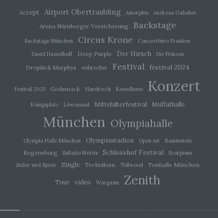
freiwillig für den bestimmten Fall in informierter
Airport Obertraubling
Accept
Weise und unmissverständlich abgegebene
Amorphis
Andreas Gabalier
Willensbekundung in Form einer Erklärung oder
Backstage
Arena Nürnberger Versicherung
einer sonstigen eindeutigen bestätigenden
Handlung, mit der die betroffene Person zu
Circus Krone
Backstage München
Concertbüro Franken
verstehen gibt, dass sie mit der Verarbeitung der
Der Hirsch
sie betreffenden personenbezogenen Daten
Deep Purple
David Hasselhoff
Die Prinzen
einverstanden ist.
Festival
festival 2024
Dropkick Murphys
eisbrecher
Konzert
Godsmack
Hardrock
festival 2025
Kesselhaus
Name und Anschrift des für die Verarbeitung
Mittelalterfestival
Muffathalle
Verantwortlichen
Königsplatz
Löwensaal
München
Olympiahalle
Verantwortlicher im Sinne der Datenschutz-
Grundverordnung, sonstiger in den Mitgliedstaaten der
Olympiastadion
Olympia Halle München
Open Air
Rammstein
Europäischen Union geltenden Datenschutzgesetze
und anderer Bestimmungen mit
Schlosshof Festival
Regensburg
Saltatio Mortis
Scorpions
datenschutzrechtlichem Charakter ist die:
Single
Technikum
Tonhalle München
Seiler und Speer
Tollwood
Michaela Mayerr
Zenith
video
Tour
Wargasm
Hauffstraße 10
90491 Nürnberg