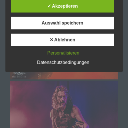
✓ Akzeptieren
d) Einschränkung der Verarbeitung
Auswahl speichern
Einschränkung der Verarbeitung ist die
Markierung gespeicherter personenbezogener
Daten mit dem Ziel, ihre künftige Verarbeitung
einzuschränken.
✕ Ablehnen
Personalisieren
e) Profiling
Datenschutzbedingungen
Profiling ist jede Art der automatisierten
Verarbeitung personenbezogener Daten, die
darin besteht, dass diese personenbezogenen
Daten verwendet werden, um bestimmte
persönliche Aspekte, die sich auf eine natürliche
Person beziehen, zu bewerten, insbesondere,
um Aspekte bezüglich Arbeitsleistung,
wirtschaftlicher Lage, Gesundheit, persönlicher
Vorlieben, Interessen, Zuverlässigkeit, Verhalten,
Aufenthaltsort oder Ortswechsel dieser
natürlichen Person zu analysieren oder
vorherzusagen.