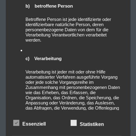
b) betroffene Person
Betroffene Person ist jede identifizierte oder
identifizierbare natürliche Person, deren
personenbezogene Daten von dem für die
Verarbeitung Verantwortlichen verarbeitet
werden.
c) Verarbeitung
Verarbeitung ist jeder mit oder ohne Hilfe
automatisierter Verfahren ausgeführte Vorgang
oder jede solche Vorgangsreihe im
Zusammenhang mit personenbezogenen Daten
wie das Erheben, das Erfassen, die
Organisation, das Ordnen, die Speicherung, die
Anpassung oder Veränderung, das Auslesen,
das Abfragen, die Verwendung, die Offenlegung
durch Übermittlung, Verbreitung oder eine andere
Form der Bereitstellung, den Abgleich oder die
Verknüpfung, die Einschränkung, das Löschen
Essenziell
Statistiken
oder die Vernichtung.