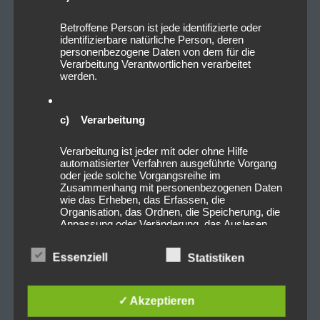
Betroffene Person ist jede identifizierte oder
identifizierbare natürliche Person, deren
personenbezogene Daten von dem für die
Verarbeitung Verantwortlichen verarbeitet
werden.
c) Verarbeitung
Verarbeitung ist jeder mit oder ohne Hilfe
automatisierter Verfahren ausgeführte Vorgang
oder jede solche Vorgangsreihe im
Zusammenhang mit personenbezogenen Daten
wie das Erheben, das Erfassen, die
Organisation, das Ordnen, die Speicherung, die
Anpassung oder Veränderung, das Auslesen,
das Abfragen, die Verwendung, die Offenlegung
durch Übermittlung, Verbreitung oder eine andere
Essenziell
Statistiken
Form der Bereitstellung, den Abgleich oder die
Verknüpfung, die Einschränkung, das Löschen
oder die Vernichtung.
✓ Akzeptieren