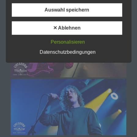
d) Einschränkung der Verarbeitung
Auswahl speichern
Einschränkung der Verarbeitung ist die
Markierung gespeicherter personenbezogener
Daten mit dem Ziel, ihre künftige Verarbeitung
✕ Ablehnen
einzuschränken.
Personalisieren
e) Profiling
Datenschutzbedingungen
Profiling ist jede Art der automatisierten
Verarbeitung personenbezogener Daten, die
darin besteht, dass diese personenbezogenen
Daten verwendet werden, um bestimmte
persönliche Aspekte, die sich auf eine natürliche
Person beziehen, zu bewerten, insbesondere,
um Aspekte bezüglich Arbeitsleistung,
wirtschaftlicher Lage, Gesundheit, persönlicher
Vorlieben, Interessen, Zuverlässigkeit, Verhalten,
Aufenthaltsort oder Ortswechsel dieser
natürlichen Person zu analysieren oder
vorherzusagen.