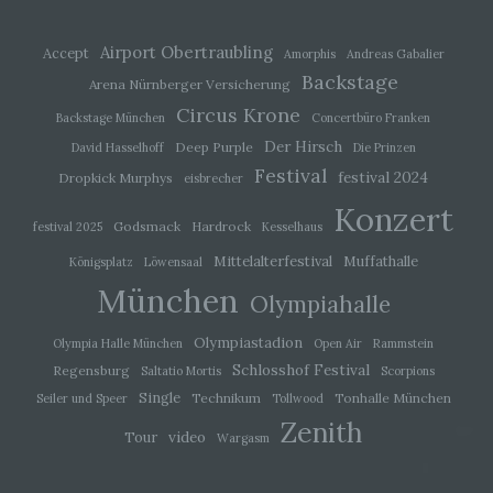
Europäischen Union geltenden Datenschutzgesetze
und anderer Bestimmungen mit
datenschutzrechtlichem Charakter ist die:
Airport Obertraubling
Accept
Amorphis
Andreas Gabalier
Backstage
Arena Nürnberger Versicherung
Michaela Mayerr
Circus Krone
Backstage München
Concertbüro Franken
Hauffstraße 10
Der Hirsch
Deep Purple
David Hasselhoff
Die Prinzen
90491 Nürnberg
Festival
festival 2024
Dropkick Murphys
eisbrecher
Deutschland
Konzert
Godsmack
Hardrock
festival 2025
Kesselhaus
01777102175
Mittelalterfestival
Muffathalle
Königsplatz
Löwensaal
E-Mail: info@livesound-magazine.com
München
Olympiahalle
Cookies / SessionStorage / LocalStorage
Olympiastadion
Olympia Halle München
Open Air
Rammstein
Die Internetseiten verwenden teilweise so genannte
Schlosshof Festival
Regensburg
Saltatio Mortis
Scorpions
Cookies, LocalStorage und SessionStorage. Dies dient
Single
Technikum
Tonhalle München
Seiler und Speer
Tollwood
dazu, unser Angebot nutzerfreundlicher, effektiver und
sicherer zu machen. Local Storage und
Zenith
video
Tour
SessionStorage ist eine Technologie, mit welcher ihr
Wargasm
Browser Daten auf Ihrem Computer oder mobilen
Gerät abspeichert. Cookies sind Textdateien, welche