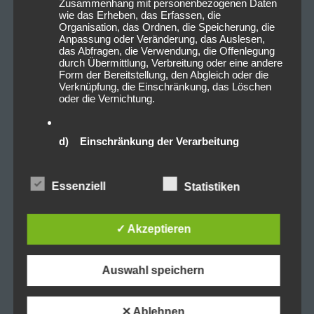
Zusammenhang mit personenbezogenen Daten
wie das Erheben, das Erfassen, die
Organisation, das Ordnen, die Speicherung, die
Anpassung oder Veränderung, das Auslesen,
das Abfragen, die Verwendung, die Offenlegung
durch Übermittlung, Verbreitung oder eine andere
Form der Bereitstellung, den Abgleich oder die
Verknüpfung, die Einschränkung, das Löschen
oder die Vernichtung.
d) Einschränkung der Verarbeitung
Einschränkung der Verarbeitung ist die
Markierung gespeicherter personenbezogener
Essenziell
Statistiken
Daten mit dem Ziel, ihre künftige Verarbeitung
einzuschränken.
✓ Akzeptieren
e) Profiling
Auswahl speichern
Profiling ist jede Art der automatisierten
Verarbeitung personenbezogener Daten, die
darin besteht, dass diese personenbezogenen
✕ Ablehnen