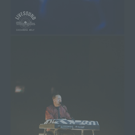
Person, Behörde, Einrichtung oder andere Stelle,
der personenbezogene Daten offengelegt
werden, unabhängig davon, ob es sich bei ihr um
einen Dritten handelt oder nicht. Behörden, die im
Rahmen eines bestimmten
Untersuchungsauftrags nach dem Unionsrecht
oder dem Recht der Mitgliedstaaten
möglicherweise personenbezogene Daten
erhalten, gelten jedoch nicht als Empfänger.
j) Dritter
Dritter ist eine natürliche oder juristische Person,
Behörde, Einrichtung oder andere Stelle außer
der betroffenen Person, dem Verantwortlichen,
dem Auftragsverarbeiter und den Personen, die
unter der unmittelbaren Verantwortung des
Verantwortlichen oder des Auftragsverarbeiters
befugt sind, die personenbezogenen Daten zu
verarbeiten.
k) Einwilligung