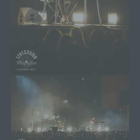
Einwilligung ist jede von der betroffenen Person
freiwillig für den bestimmten Fall in informierter
Weise und unmissverständlich abgegebene
Willensbekundung in Form einer Erklärung oder
einer sonstigen eindeutigen bestätigenden
Handlung, mit der die betroffene Person zu
verstehen gibt, dass sie mit der Verarbeitung der
sie betreffenden personenbezogenen Daten
einverstanden ist.
Name und Anschrift des für die Verarbeitung
Verantwortlichen
Verantwortlicher im Sinne der Datenschutz-
Grundverordnung, sonstiger in den Mitgliedstaaten der
Europäischen Union geltenden Datenschutzgesetze
und anderer Bestimmungen mit
datenschutzrechtlichem Charakter ist die:
Michaela Mayerr
Hauffstraße 10