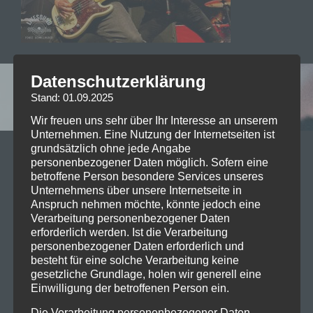
Datenschutzerklärung
Leave a reply
Stand: 01.09.2025
Wir freuen uns sehr über Ihr Interesse an unserem
Unternehmen. Eine Nutzung der Internetseiten ist
grundsätzlich ohne jede Angabe
Your email address will not be published. Required
personenbezogener Daten möglich. Sofern eine
betroffene Person besondere Services unseres
fields are marked *
Unternehmens über unsere Internetseite in
Anspruch nehmen möchte, könnte jedoch eine
Kommentar
*
Verarbeitung personenbezogener Daten
erforderlich werden. Ist die Verarbeitung
personenbezogener Daten erforderlich und
besteht für eine solche Verarbeitung keine
gesetzliche Grundlage, holen wir generell eine
Einwilligung der betroffenen Person ein.
Die Verarbeitung personenbezogener Daten,