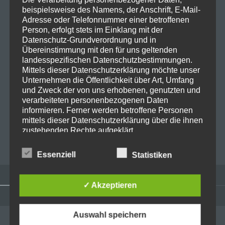
Name
*
beispielsweise des Namens, der Anschrift, E-Mail-
Adresse oder Telefonnummer einer betroffenen
Person, erfolgt stets im Einklang mit der
E-Mail-Adresse
*
Datenschutz-Grundverordnung und in
Übereinstimmung mit den für uns geltenden
landesspezifischen Datenschutzbestimmungen.
Mittels dieser Datenschutzerklärung möchte unser
Website
Unternehmen die Öffentlichkeit über Art, Umfang
und Zweck der von uns erhobenen, genutzten und
verarbeiteten personenbezogenen Daten
informieren. Ferner werden betroffene Personen
mittels dieser Datenschutzerklärung über die ihnen
zustehenden Rechte aufgeklärt.
Wir haben als für die Verarbeitung Verantwortlicher
Essenziell
Statistiken
zahlreiche technische und organisatorische
Maßnahmen umgesetzt, um einen möglichst
lückenlosen Schutz der über diese Internetseite
✓ Akzeptieren
verarbeiteten personenbezogenen Daten
sicherzustellen. Dennoch können Internetbasierte
Datenübertragungen grundsätzlich
Widgets
Auswahl speichern
ADMINISTRATION
Sicherheitslücken aufweisen, sodass ein absoluter