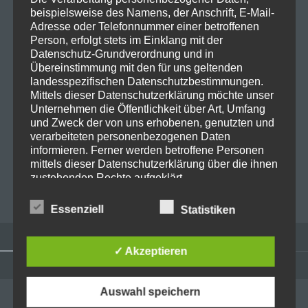
beispielsweise des Namens, der Anschrift, E-Mail-
Adresse oder Telefonnummer einer betroffenen
Person, erfolgt stets im Einklang mit der
E-Mail-Adresse
*
Datenschutz-Grundverordnung und in
Übereinstimmung mit den für uns geltenden
landesspezifischen Datenschutzbestimmungen.
Mittels dieser Datenschutzerklärung möchte unser
Website
Unternehmen die Öffentlichkeit über Art, Umfang
und Zweck der von uns erhobenen, genutzten und
verarbeiteten personenbezogenen Daten
informieren. Ferner werden betroffene Personen
mittels dieser Datenschutzerklärung über die ihnen
zustehenden Rechte aufgeklärt.
Wir haben als für die Verarbeitung Verantwortlicher
Essenziell
Statistiken
zahlreiche technische und organisatorische
Maßnahmen umgesetzt, um einen möglichst
lückenlosen Schutz der über diese Internetseite
✓ Akzeptieren
verarbeiteten personenbezogenen Daten
sicherzustellen. Dennoch können Internetbasierte
Widgets
Datenübertragungen grundsätzlich
Auswahl speichern
ADMINISTRATION
Sicherheitslücken aufweisen, sodass ein absoluter