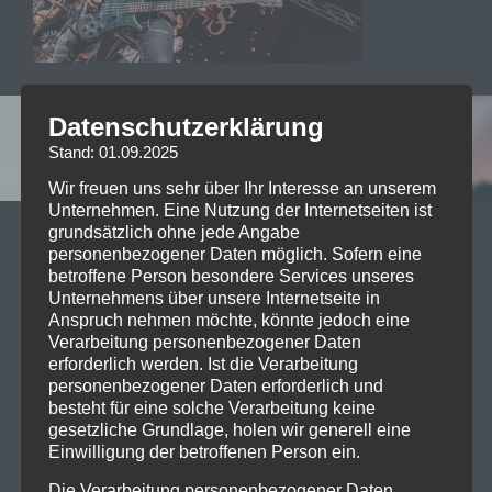
Datenschutzerklärung
Leave a reply
Stand: 01.09.2025
Wir freuen uns sehr über Ihr Interesse an unserem
Unternehmen. Eine Nutzung der Internetseiten ist
grundsätzlich ohne jede Angabe
Your email address will not be published. Required
personenbezogener Daten möglich. Sofern eine
fields are marked *
betroffene Person besondere Services unseres
Unternehmens über unsere Internetseite in
Kommentar
*
Anspruch nehmen möchte, könnte jedoch eine
Verarbeitung personenbezogener Daten
erforderlich werden. Ist die Verarbeitung
personenbezogener Daten erforderlich und
besteht für eine solche Verarbeitung keine
gesetzliche Grundlage, holen wir generell eine
Einwilligung der betroffenen Person ein.
Name
*
Die Verarbeitung personenbezogener Daten,