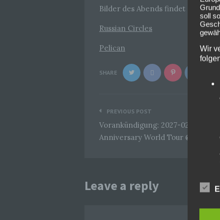
Grund
Bilder des Abends findet ihr wie 
soll s
Geschä
Russian Circles
gewähr
Pelican
Wir v
folge
SHARE
Beitragsnavigation
PREVIOUS POST
Vorankündigung: 2027-02-02 Five 
Anniversary World Tour @Olympi
Leave a reply
E