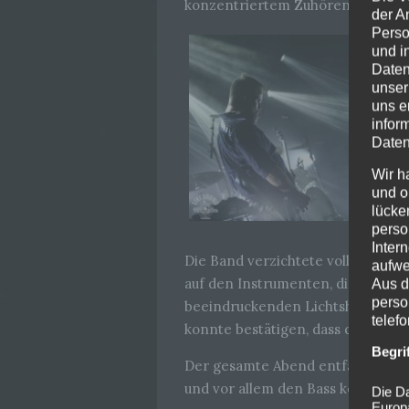
konzentriertem Zuhören und gle
der A
Perso
und i
Daten
unser
uns e
infor
Daten
Wir h
und o
lücke
perso
Inter
Die Band verzichtete vollständig 
aufwe
auf den Instrumenten, die den Ra
Aus d
perso
beeindruckenden Lichtshow, die di
telef
konnte bestätigen, dass die visu
Begri
Der gesamte Abend entfaltete sic
und vor allem den Bass körperlich 
Die Da
Europ