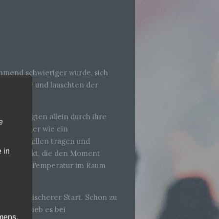
unehmend schwieriger wurde, sich
kle Bühne und lauschten der
 überzeugten allein durch ihre
e
wirkte eher wie ein
ischen Wellen tragen und
 in
 Mittelpunkt, die den Moment
während die Temperatur im Raum
lich energischerer Start. Schon zu
rlauf blieb es bei
mens,