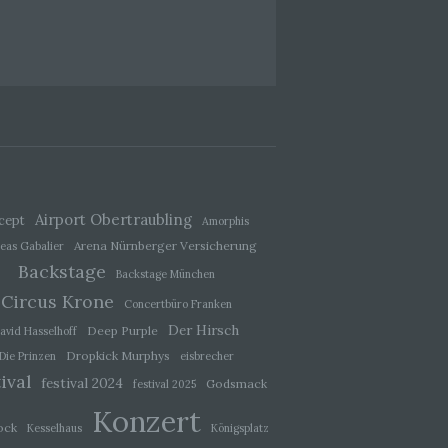
ener
wendet
che
eben,
el
Airport Obertraubling
cept
Amorphis
Arena Nürnberger Versicherung
eas Gabalier
Backstage
Backstage München
 einer
Circus Krone
Concertbüro Franken
g
Der Hirsch
Deep Purple
avid Hasselhoff
Dropkick Murphys
Die Prinzen
eisbrecher
ival
ie
festival 2024
Godsmack
festival 2025
baren
Konzert
ock
Kesselhaus
Königsplatz