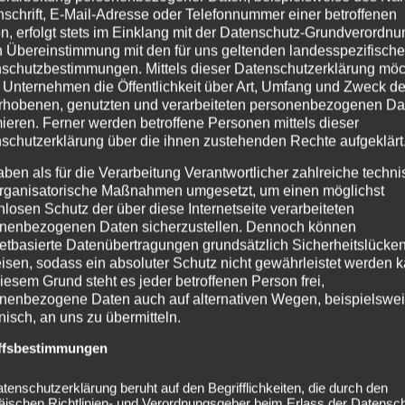
ichmäßigem Mitwippen.
nschrift, E-Mail-Adresse oder Telefonnummer einer betroffenen
n, erfolgt stets im Einklang mit der Datenschutz-Grundverordnu
n Übereinstimmung mit den für uns geltenden landesspezifisch
schutzbestimmungen. Mittels dieser Datenschutzerklärung mö
 Unternehmen die Öffentlichkeit über Art, Umfang und Zweck de
rhobenen, genutzten und verarbeiteten personenbezogenen Da
mieren. Ferner werden betroffene Personen mittels dieser
schutzerklärung über die ihnen zustehenden Rechte aufgeklärt
aben als für die Verarbeitung Verantwortlicher zahlreiche techn
rganisatorische Maßnahmen umgesetzt, um einen möglichst
nlosen Schutz der über diese Internetseite verarbeiteten
nenbezogenen Daten sicherzustellen. Dennoch können
netbasierte Datenübertragungen grundsätzlich Sicherheitslücke
auf Ansagen – und brauchte sie auch nicht. Die Aufmerksamkeit
isen, sodass ein absoluter Schutz nicht gewährleistet werden k
um mit einer dichten, kraftvollen Atmosphäre erfüllten. Unter
iesem Grund steht es jeder betroffenen Person frei,
nenbezogene Daten auch auf alternativen Wegen, beispielswe
e Dynamik der Musik perfekt unterstrich. Wer die Gruppe bere
onisch, an uns zu übermitteln.
elle Inszenierung mit der wachsenden Popularität der Band im
ffsbestimmungen
h zu einem Konzerterlebnis, das sich kaum in Worte fassen li
gespürt haben, um die Intensität wirklich zu begreifen.
tenschutzerklärung beruht auf den Begrifflichkeiten, die durch den
äischen Richtlinien- und Verordnungsgeber beim Erlass der Datensc