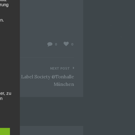
rung
n.
0
0
NEXT POST
-09 Black Label Society @Tonhalle
München
er, zu
en
en,