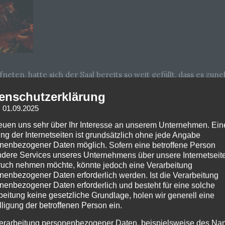
öffneten, hatte sich der Saal bereits so weit gefüllt, dass es z
Menschen richteten ihre erwartungsvollen Blicke auf die dun
enschutzerklärung
nnung weiter steigerte.
: 01.09.2025
 zog die Band das Publikum unmittelbar in ihren Bann. Pelican
reuen uns sehr über Ihr Interesse an unserem Unternehmen. Ein
fon blieb bis auf wenige kurze Ansagen nahezu ungenutzt und 
ng der Internetseiten ist grundsätzlich ohne jede Angabe
ewegten sich aufmerksam im Takt, ließen sich von den rhythm
nenbezogener Daten möglich. Sofern eine betroffene Person
dere Services unseres Unternehmens über unsere Internetseite
rauf, ihre Handys zu zücken. Stattdessen standen Menschen im
uch nehmen möchte, könnte jedoch eine Verarbeitung
ück ließen ruhige Basslinien den Auftritt sanft ausklingen, 
nenbezogener Daten erforderlich werden. Ist die Verarbeitung
 spürbar anstieg.
nenbezogener Daten erforderlich und besteht für eine solche
beitung keine gesetzliche Grundlage, holen wir generell eine
an Circles. Eine Person weniger auf der Bühne, dafür ein deut
lligung der betroffenen Person ein.
begeisterte „Wow“-Rufe aus dem Publikum, doch im weiteren Ve
erarbeitung personenbezogener Daten, beispielsweise des Na