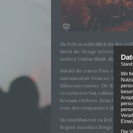
Als Pelican schließlich ihr Set er
durch die Menge zu bewegen. Die 
Dat
sanften Umbau Musik, die die Spa
Stand
Sobald die ersten Töne erklangen,
Wir f
instrumentale Präsenz; das Mikro
Nutzu
Bühnenaccessoire. Die Zuhörer b
perso
beson
verzichteten fast vollständig da
Anspr
bewusst erlebten. Beim letzten St
perso
trotz des entspannten Mitwippens
perso
Verar
Im Anschluss war es Zeit für Russi
Einwi
Beginn einzelner Songs ertönten 
Die V