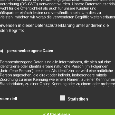
verordnung (DS-GVO) verwendet wurden. Unsere Datenschutzerklä
immer in unserer
Gallery
.
owohl für die Öffentlichkeit als auch für unsere Kunden und
ftspartner einfach lesbar und verständlich sein. Um dies zu
leisten, möchten wir vorab die verwendeten Begrifflichkeiten erläuter
erwenden in dieser Datenschutzerklärung unter anderem die
nden Begriffe:
a) personenbezogene Daten
Personenbezogene Daten sind alle Informationen, die sich auf eine
Finger Death Punch – 20th
Vorankündigung : 2026-06
identifizierte oder identifizierbare natürliche Person (im Folgenden
„betroffene Person") beziehen. Als identifizierbar wird eine natürliche
ahalle München
Person angesehen, die direkt oder indirekt, insbesondere mittels
Zuordnung zu einer Kennung wie einem Namen, zu einer Kennnumm
Standortdaten, zu einer Online-Kennung oder zu einem oder mehrer
besonderen Merkmalen, die Ausdruck der physischen, physiologisch
genetischen, psychischen, wirtschaftlichen, kulturellen oder sozialen
Identität dieser natürlichen Person sind, identifiziert werden kann.
ssenziell
Statistiken
b) betroffene Person
✓ Akzeptieren