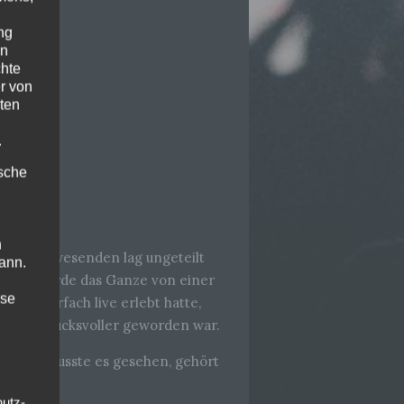
ng
en
chte
r von
ten
.
ische
n
 aller Anwesenden lag ungeteilt
ann.
stützt wurde das Ganze von einer
ise
its mehrfach live erlebt hatte,
mer eindrucksvoller geworden war.
eß. Man musste es gesehen, gehört
hutz-