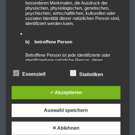
besonderen Merkmalen, die Ausdruck der
physischen, physiologischen, genetischen,
psychischen, wirtschaftlichen, kulturellen oder
sozialen Identität dieser natürlichen Person sind,
identifiziert werden kann.
b) betroffene Person
Betroffene Person ist jede identifizierte oder
identifizierbare natürliche Person, deren
personenbezogene Daten von dem für die
Verarbeitung Verantwortlichen verarbeitet
Essenziell
Statistiken
werden.
✓ Akzeptieren
c) Verarbeitung
Verarbeitung ist jeder mit oder ohne Hilfe
Auswahl speichern
automatisierter Verfahren ausgeführte Vorgang
oder jede solche Vorgangsreihe im
Zusammenhang mit personenbezogenen Daten
wie das Erheben, das Erfassen, die
✕ Ablehnen
Organisation, das Ordnen, die Speicherung, die